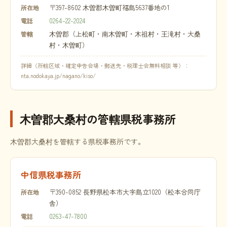
〒397-8602 木曽郡木曽町福島5637番地の1
所在地
0264-22-2024
電話
木曽郡（上松町・南木曽町・木祖村・王滝村・大桑
管轄
村・木曽町）
詳細（所轄区域・確定申告会場・郵送先・税理士会無料相談 等）：
nta.nodokaya.jp/nagano/kiso/
木曽郡大桑村の管轄県税事務所
木曽郡大桑村を管轄する県税事務所です。
中信県税事務所
〒390-0852 長野県松本市大字島立1020（松本合同庁
所在地
舎）
0263-47-7800
電話