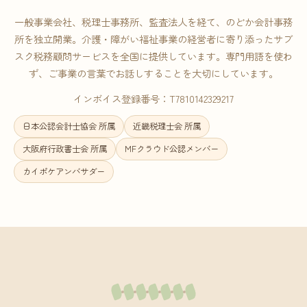
一般事業会社、税理士事務所、監査法人を経て、のどか会計事務
所を独立開業。介護・障がい福祉事業の経営者に寄り添ったサブ
スク税務顧問サービスを全国に提供しています。専門用語を使わ
ず、ご事業の言葉でお話しすることを大切にしています。
インボイス登録番号：T7810142329217
日本公認会計士協会 所属
近畿税理士会 所属
大阪府行政書士会 所属
MFクラウド公認メンバー
カイポケアンバサダー