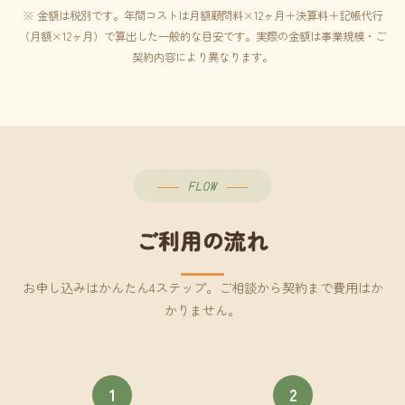
※ 金額は税別です。年間コストは月額顧問料×12ヶ月＋決算料＋記帳代行
（月額×12ヶ月）で算出した一般的な目安です。実際の金額は事業規模・ご
契約内容により異なります。
FLOW
ご利用の流れ
お申し込みはかんたん4ステップ。ご相談から契約まで費用はか
かりません。
1
2