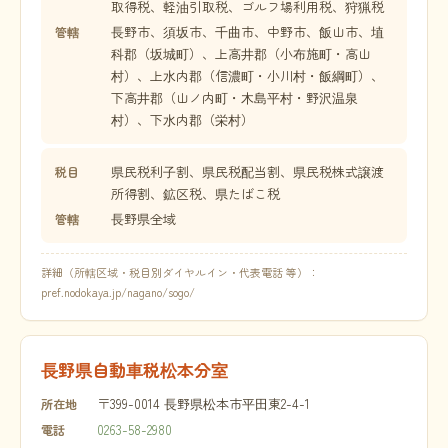
取得税、軽油引取税、ゴルフ場利用税、狩猟税
長野市、須坂市、千曲市、中野市、飯山市、埴
管轄
科郡（坂城町）、上高井郡（小布施町・高山
村）、上水内郡（信濃町・小川村・飯綱町）、
下高井郡（山ノ内町・木島平村・野沢温泉
村）、下水内郡（栄村）
県民税利子割、県民税配当割、県民税株式譲渡
税目
所得割、鉱区税、県たばこ税
長野県全域
管轄
詳細（所轄区域・税目別ダイヤルイン・代表電話 等）：
pref.nodokaya.jp/nagano/sogo/
長野県自動車税松本分室
〒399-0014 長野県松本市平田東2-4-1
所在地
0263-58-2980
電話