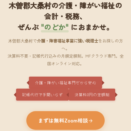
木曽郡大桑村の介護・障がい福祉の
会計・税務、
ぜんぶ
"のどか"
におまかせ。
木曽郡大桑村で
介護・障害福祉事業に強い税理士
をお探しの方
へ。
決算料不要・記帳代行込みの月額定額制。MFクラウド専門。全
国オンライン対応。
介護・障がい福祉専門だから安心
記帳代行で手間いらず
決算料0円の定額制
まずは無料Zoom相談