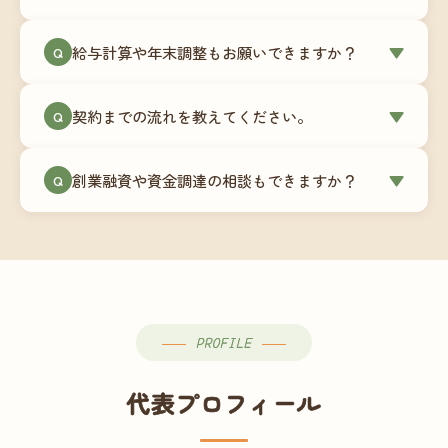
簿データの移行もお手伝いします。決算期のタイ
ミングでの乗り換えが最もスムーズですが、期中
当事務所はマネーフォワードクラウド専門でご提
給与計算や年末調整もお願いできますか？
▼
での変更も対応可能です。
Q
供しています。これから会計ソフトを導入される
場合はもちろん、他ソフトからの移行もお手伝い
はい、オプションで承っています。給与計算（勤
します。freee・弥生会計等をご利用中の場合は、
契約までの流れを教えてください。
▼
Q
怠集計あり／5名まで）は月額15,000円〜、年末調
乗り換えタイミングもあわせてご相談ください。
整（5名まで）は月額2,000円〜（いずれも税別）で
①無料Zoom相談のご予約 → ②オンライン面談
す。人数が増える場合は別途お見積りします。
創業融資や資金調達の相談もできますか？
▼
Q
（30〜60分）でご事業内容・ご要望のヒアリング
→ ③お見積り・ご契約 → ④MFクラウドの初期設
はい、対応可能です。監査法人出身の公認会計士
定 → ⑤月次顧問スタート、という流れです。ご相
が、事業計画書の作成や日本政策金融公庫・信用
談から契約まで費用は発生しませんので、お気軽
保証協会経由の融資申請をサポートします。介
にご連絡ください。
護・障がい福祉事業の特性を踏まえた資金計画を
ご提案します。
PROFILE
代表プロフィール