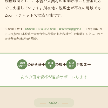
税務顧問
として、木曽郡大桑村の事業者様にも全国対応
でご支援しています。所在地に税理士が不在の地域でも
Zoom・チャットで対応可能です。
※税理士数は
日本税理士会連合会 税理士登録情報検索サイト
（令和8年5月
29日時点の日本税理士会連合会に登録された税理士）の情報をもとに、のど
か会計事務所が独自調査。
公認
税理
行政
公認会計士
税理士
行政書士
会計士
士
書士
安心の国家資格が直接サポートします
TARGET