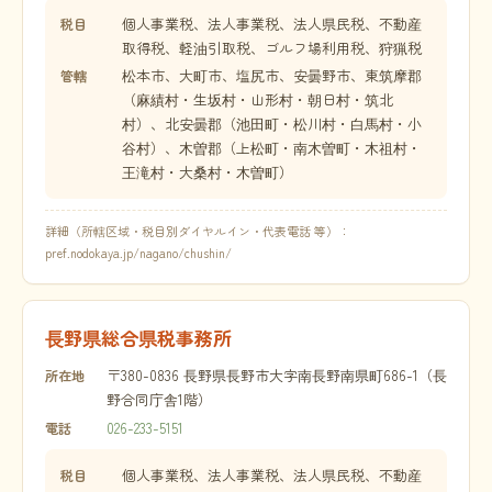
個人事業税、法人事業税、法人県民税、不動産
税目
取得税、軽油引取税、ゴルフ場利用税、狩猟税
松本市、大町市、塩尻市、安曇野市、東筑摩郡
管轄
（麻績村・生坂村・山形村・朝日村・筑北
村）、北安曇郡（池田町・松川村・白馬村・小
谷村）、木曽郡（上松町・南木曽町・木祖村・
王滝村・大桑村・木曽町）
詳細（所轄区域・税目別ダイヤルイン・代表電話 等）：
pref.nodokaya.jp/nagano/chushin/
長野県総合県税事務所
〒380-0836 長野県長野市大字南長野南県町686-1（長
所在地
野合同庁舎1階）
026-233-5151
電話
個人事業税、法人事業税、法人県民税、不動産
税目