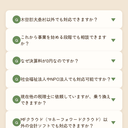
木曽郡大桑村以外でも対応できますか？
▼
Q
はい、木曽郡大桑村を含む全国対応をしていま
これから事業を始める段階でも相談できます
す。Zoomやチャットツールを使ったオンラインで
▼
Q
か？
のやり取りが中心ですので、地域を問わずサポー
ト可能です。実際に北海道から九州まで、幅広い
もちろんです。創業一期目向けの特別料金（年間
なぜ決算料が0円なのですか？
▼
地域の事業者さまにご利用いただいています。
Q
180,000円〜）をご用意しています。事業計画の段
階から税務面でのアドバイスが可能です。融資相
毎月の記帳代行を通じて、決算に必要な準備を月
談にも対応しています。
社会福祉法人やNPO法人でも対応可能ですか？
▼
Q
次で進めています。そのため、決算時に追加の作
業負担が少なく、決算料をいただかないサブスク
対応可能です。ただし、社会福祉法人・NPO法人
リプション型の料金体系を実現しています。年間
現在他の税理士に依頼していますが、乗り換え
は営利法人とは会計基準や監査要件が異なるた
▼
Q
コストが事前にわかるので、資金繰りの見通しも
できますか？
め、別途お見積りとなります。まずはお気軽にご
立てやすくなります。
相談ください。
はい、スムーズに引き継げるようサポートいたし
MFクラウド（マネーフォワードクラウド）以
ます。前任の税理士事務所との連携や、過去の帳
▼
Q
外の会計ソフトでも対応できますか？