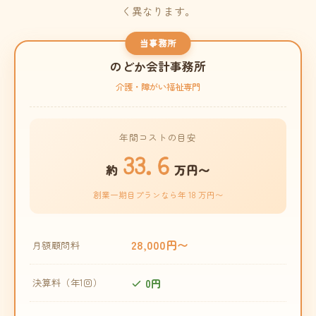
く異なります。
当事務所
のどか会計事務所
介護・障がい福祉専門
年間コストの目安
33.6
約
万円〜
創業一期目プランなら年 18 万円〜
28,000円〜
月額顧問料
0円
決算料（年1回）