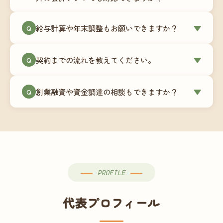
簿データの移行もお手伝いします。決算期のタイ
ミングでの乗り換えが最もスムーズですが、期中
当事務所はマネーフォワードクラウド専門でご提
給与計算や年末調整もお願いできますか？
▼
での変更も対応可能です。
Q
供しています。これから会計ソフトを導入される
場合はもちろん、他ソフトからの移行もお手伝い
はい、オプションで承っています。給与計算（勤
します。freee・弥生会計等をご利用中の場合は、
契約までの流れを教えてください。
▼
Q
怠集計あり／5名まで）は月額15,000円〜、年末調
乗り換えタイミングもあわせてご相談ください。
整（5名まで）は月額2,000円〜（いずれも税別）で
①無料Zoom相談のご予約 → ②オンライン面談
す。人数が増える場合は別途お見積りします。
創業融資や資金調達の相談もできますか？
▼
Q
（30〜60分）でご事業内容・ご要望のヒアリング
→ ③お見積り・ご契約 → ④MFクラウドの初期設
はい、対応可能です。監査法人出身の公認会計士
定 → ⑤月次顧問スタート、という流れです。ご相
が、事業計画書の作成や日本政策金融公庫・信用
談から契約まで費用は発生しませんので、お気軽
保証協会経由の融資申請をサポートします。介
にご連絡ください。
護・障がい福祉事業の特性を踏まえた資金計画を
ご提案します。
PROFILE
代表プロフィール