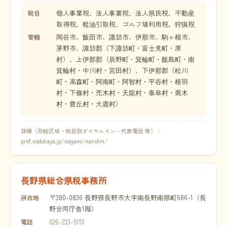
個人事業税、法人事業税、法人県民税、不動産
税目
取得税、軽油引取税、ゴルフ場利用税、狩猟税
岡谷市、飯田市、諏訪市、伊那市、駒ヶ根市、
管轄
茅野市、諏訪郡（下諏訪町・富士見町・原
村）、上伊那郡（辰野町・箕輪町・飯島町・南
箕輪村・中川村・宮田村）、下伊那郡（松川
町・高森町・阿南町・阿智村・平谷村・根羽
村・下條村・売木村・天龍村・泰阜村・喬木
村・豊丘村・大鹿村）
詳細（所轄区域・税目別ダイヤルイン・代表電話 等）：
pref.nodokaya.jp/nagano/nanshin/
長野県総合県税事務所
〒380-0836 長野県長野市大字南長野南県町686-1（長
所在地
野合同庁舎1階）
026-233-5151
電話