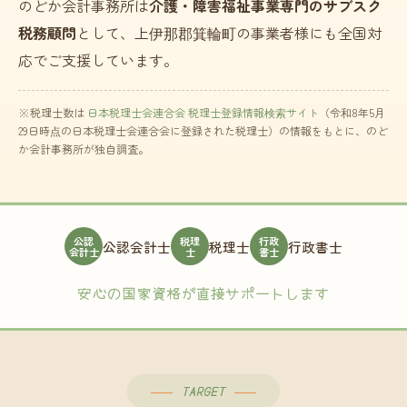
のどか会計事務所は
介護・障害福祉事業専門のサブスク
税務顧問
として、上伊那郡箕輪町の事業者様にも全国対
応でご支援しています。
※税理士数は
日本税理士会連合会 税理士登録情報検索サイト
（令和8年5月
29日時点の日本税理士会連合会に登録された税理士）の情報をもとに、のど
か会計事務所が独自調査。
公認
税理
行政
公認会計士
税理士
行政書士
会計士
士
書士
安心の国家資格が直接サポートします
TARGET