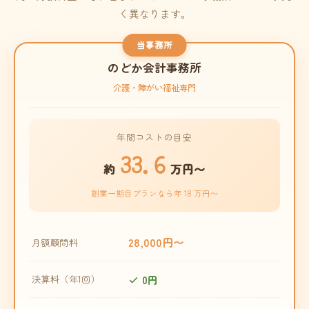
く異なります。
当事務所
のどか会計事務所
介護・障がい福祉専門
年間コストの目安
33.6
約
万円〜
創業一期目プランなら年 18 万円〜
28,000円〜
月額顧問料
0円
決算料（年1回）