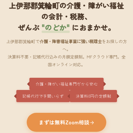
上伊那郡箕輪町の介護・障がい福祉
の会計・税務、
ぜんぶ
"のどか"
におまかせ。
上伊那郡箕輪町で
介護・障害福祉事業に強い税理士
をお探しの方
へ。
決算料不要・記帳代行込みの月額定額制。MFクラウド専門。全
国オンライン対応。
介護・障がい福祉専門だから安心
記帳代行で手間いらず
決算料0円の定額制
まずは無料Zoom相談