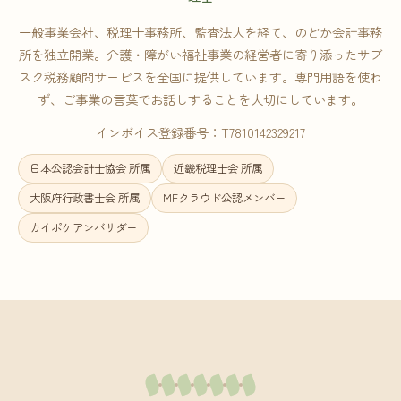
一般事業会社、税理士事務所、監査法人を経て、のどか会計事務
所を独立開業。介護・障がい福祉事業の経営者に寄り添ったサブ
スク税務顧問サービスを全国に提供しています。専門用語を使わ
ず、ご事業の言葉でお話しすることを大切にしています。
インボイス登録番号：T7810142329217
日本公認会計士協会 所属
近畿税理士会 所属
大阪府行政書士会 所属
MFクラウド公認メンバー
カイポケアンバサダー