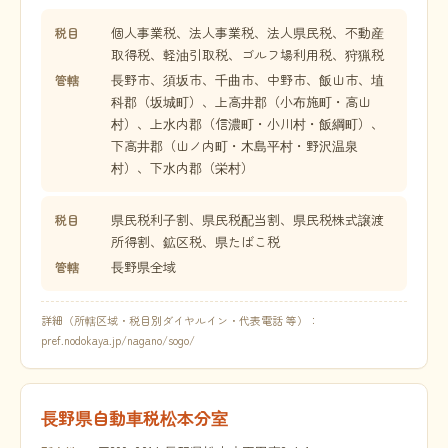
個人事業税、法人事業税、法人県民税、不動産
税目
取得税、軽油引取税、ゴルフ場利用税、狩猟税
長野市、須坂市、千曲市、中野市、飯山市、埴
管轄
科郡（坂城町）、上高井郡（小布施町・高山
村）、上水内郡（信濃町・小川村・飯綱町）、
下高井郡（山ノ内町・木島平村・野沢温泉
村）、下水内郡（栄村）
県民税利子割、県民税配当割、県民税株式譲渡
税目
所得割、鉱区税、県たばこ税
長野県全域
管轄
詳細（所轄区域・税目別ダイヤルイン・代表電話 等）：
pref.nodokaya.jp/nagano/sogo/
長野県自動車税松本分室