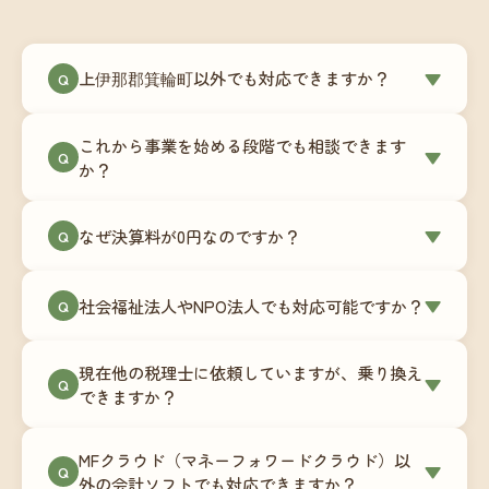
上伊那郡箕輪町以外でも対応できますか？
▼
Q
はい、上伊那郡箕輪町を含む全国対応をしていま
これから事業を始める段階でも相談できます
す。Zoomやチャットツールを使ったオンラインで
▼
Q
か？
のやり取りが中心ですので、地域を問わずサポー
ト可能です。実際に北海道から九州まで、幅広い
もちろんです。創業一期目向けの特別料金（年間
なぜ決算料が0円なのですか？
▼
地域の事業者さまにご利用いただいています。
Q
180,000円〜）をご用意しています。事業計画の段
階から税務面でのアドバイスが可能です。融資相
毎月の記帳代行を通じて、決算に必要な準備を月
談にも対応しています。
社会福祉法人やNPO法人でも対応可能ですか？
▼
Q
次で進めています。そのため、決算時に追加の作
業負担が少なく、決算料をいただかないサブスク
対応可能です。ただし、社会福祉法人・NPO法人
リプション型の料金体系を実現しています。年間
現在他の税理士に依頼していますが、乗り換え
は営利法人とは会計基準や監査要件が異なるた
▼
Q
コストが事前にわかるので、資金繰りの見通しも
できますか？
め、別途お見積りとなります。まずはお気軽にご
立てやすくなります。
相談ください。
はい、スムーズに引き継げるようサポートいたし
MFクラウド（マネーフォワードクラウド）以
ます。前任の税理士事務所との連携や、過去の帳
▼
Q
外の会計ソフトでも対応できますか？