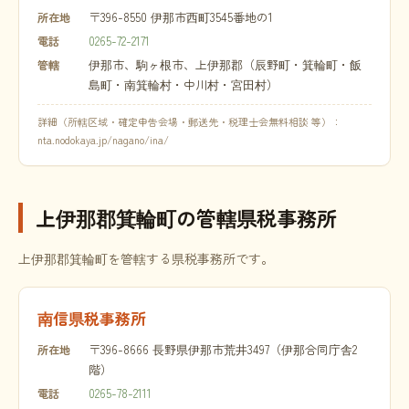
〒396-8550 伊那市西町3545番地の1
所在地
0265-72-2171
電話
伊那市、駒ヶ根市、上伊那郡（辰野町・箕輪町・飯
管轄
島町・南箕輪村・中川村・宮田村）
詳細（所轄区域・確定申告会場・郵送先・税理士会無料相談 等）：
nta.nodokaya.jp/nagano/ina/
上伊那郡箕輪町の管轄県税事務所
上伊那郡箕輪町を管轄する県税事務所です。
南信県税事務所
〒396-8666 長野県伊那市荒井3497（伊那合同庁舎2
所在地
階）
0265-78-2111
電話