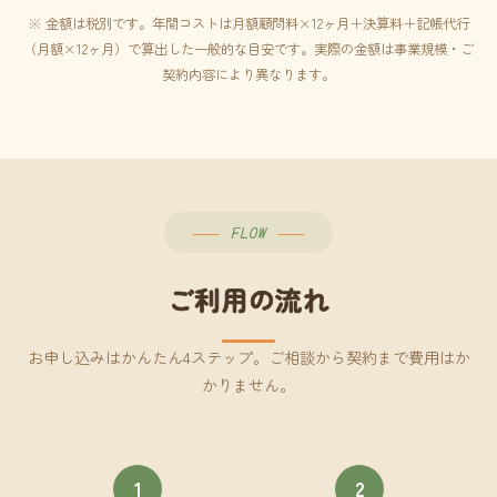
※ 金額は税別です。年間コストは月額顧問料×12ヶ月＋決算料＋記帳代行
（月額×12ヶ月）で算出した一般的な目安です。実際の金額は事業規模・ご
契約内容により異なります。
FLOW
ご利用の流れ
お申し込みはかんたん4ステップ。ご相談から契約まで費用はか
かりません。
1
2