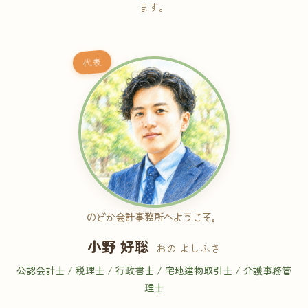
ます。
代表
のどか会計事務所へようこそ。
小野 好聡
おの よしふさ
公認会計士 / 税理士 / 行政書士 / 宅地建物取引士 / 介護事務管
理士