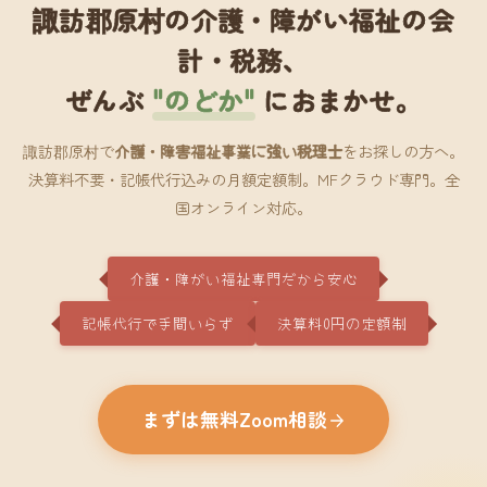
諏訪郡原村の介護・障がい福祉の会
計・税務、
ぜんぶ
"のどか"
におまかせ。
諏訪郡原村で
介護・障害福祉事業に強い税理士
をお探しの方へ。
決算料不要・記帳代行込みの月額定額制。MFクラウド専門。全
国オンライン対応。
介護・障がい福祉専門だから安心
記帳代行で手間いらず
決算料0円の定額制
まずは無料Zoom相談