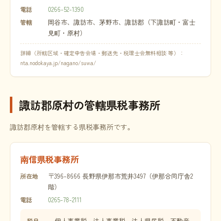
0266-52-1390
電話
岡谷市、諏訪市、茅野市、諏訪郡（下諏訪町・富士
管轄
見町・原村）
詳細（所轄区域・確定申告会場・郵送先・税理士会無料相談 等）：
nta.nodokaya.jp/nagano/suwa/
諏訪郡原村の管轄県税事務所
諏訪郡原村を管轄する県税事務所です。
南信県税事務所
〒396-8666 長野県伊那市荒井3497（伊那合同庁舎2
所在地
階）
0265-78-2111
電話
個人事業税、法人事業税、法人県民税、不動産
税目