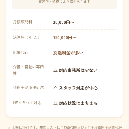
事務所・規模により幅があります
30,000円〜
月額顧問料
150,000円〜
決算料（年1回）
別途料金が多い
記帳代行
介護・福祉の専門
△ 対応事務所は少ない
性
△ スタッフ対応が中心
税理士が直接対応
△ 対応状況はまちまち
MFクラウド対応
※ 金額は税別です。年間コストは月額顧問料×12ヶ月＋決算料＋記帳代行