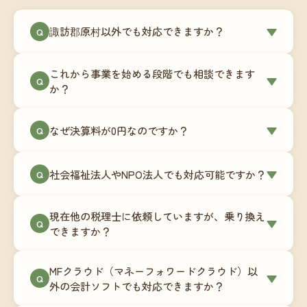
諏訪郡原村以外でも対応できますか？
▼
Q
はい、諏訪郡原村を含む全国対応をしています。
これから事業を始める段階でも相談できます
Zoomやチャットツールを使ったオンラインでのや
▼
Q
か？
り取りが中心ですので、地域を問わずサポート可
能です。実際に北海道から九州まで、幅広い地域
もちろんです。創業一期目向けの特別料金（年間
なぜ決算料が0円なのですか？
▼
の事業者さまにご利用いただいています。
Q
180,000円〜）をご用意しています。事業計画の段
階から税務面でのアドバイスが可能です。融資相
毎月の記帳代行を通じて、決算に必要な準備を月
談にも対応しています。
社会福祉法人やNPO法人でも対応可能ですか？
▼
Q
次で進めています。そのため、決算時に追加の作
業負担が少なく、決算料をいただかないサブスク
対応可能です。ただし、社会福祉法人・NPO法人
リプション型の料金体系を実現しています。年間
現在他の税理士に依頼していますが、乗り換え
は営利法人とは会計基準や監査要件が異なるた
▼
Q
コストが事前にわかるので、資金繰りの見通しも
できますか？
め、別途お見積りとなります。まずはお気軽にご
立てやすくなります。
相談ください。
はい、スムーズに引き継げるようサポートいたし
MFクラウド（マネーフォワードクラウド）以
ます。前任の税理士事務所との連携や、過去の帳
▼
Q
外の会計ソフトでも対応できますか？
簿データの移行もお手伝いします。決算期のタイ