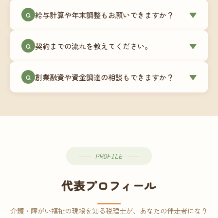
ミングでの乗り換えが最もスムーズですが、期中
当事務所はマネーフォワードクラウド専門でご提
給与計算や年末調整もお願いできますか？
▼
での変更も対応可能です。
Q
供しています。これから会計ソフトを導入される
場合はもちろん、他ソフトからの移行もお手伝い
はい、オプションで承っています。給与計算（勤
します。freee・弥生会計等をご利用中の場合は、
契約までの流れを教えてください。
▼
Q
怠集計あり／5名まで）は月額15,000円〜、年末調
乗り換えタイミングもあわせてご相談ください。
整（5名まで）は月額2,000円〜（いずれも税別）で
①無料Zoom相談のご予約 → ②オンライン面談
す。人数が増える場合は別途お見積りします。
創業融資や資金調達の相談もできますか？
▼
Q
（30〜60分）でご事業内容・ご要望のヒアリング
→ ③お見積り・ご契約 → ④MFクラウドの初期設
はい、対応可能です。監査法人出身の公認会計士
定 → ⑤月次顧問スタート、という流れです。ご相
が、事業計画書の作成や日本政策金融公庫・信用
談から契約まで費用は発生しませんので、お気軽
保証協会経由の融資申請をサポートします。介
にご連絡ください。
護・障がい福祉事業の特性を踏まえた資金計画を
ご提案します。
PROFILE
代表プロフィール
介護・障がい福祉の現場を知る税理士が、あなたの伴走者になり