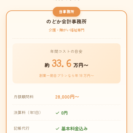
当事務所
のどか会計事務所
介護・障がい福祉専門
年間コストの目安
33.6
約
万円〜
創業一期目プランなら年 18 万円〜
28,000円〜
月額顧問料
0円
決算料（年1回）
基本料金込み
記帳代行