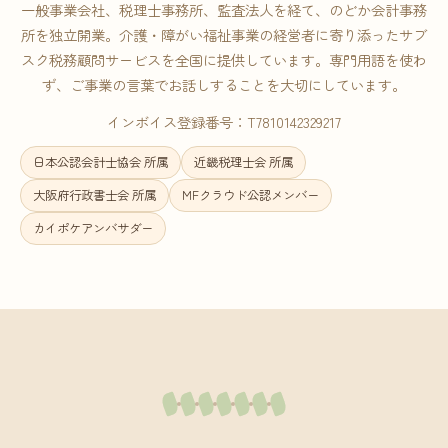
一般事業会社、税理士事務所、監査法人を経て、のどか会計事務
所を独立開業。介護・障がい福祉事業の経営者に寄り添ったサブ
スク税務顧問サービスを全国に提供しています。専門用語を使わ
ず、ご事業の言葉でお話しすることを大切にしています。
インボイス登録番号：T7810142329217
日本公認会計士協会 所属
近畿税理士会 所属
大阪府行政書士会 所属
MFクラウド公認メンバー
カイポケアンバサダー