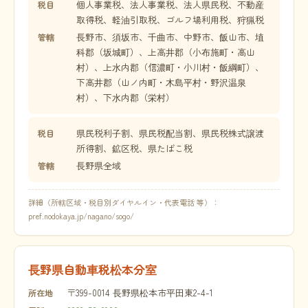
個人事業税、法人事業税、法人県民税、不動産
税目
取得税、軽油引取税、ゴルフ場利用税、狩猟税
長野市、須坂市、千曲市、中野市、飯山市、埴
管轄
科郡（坂城町）、上高井郡（小布施町・高山
村）、上水内郡（信濃町・小川村・飯綱町）、
下高井郡（山ノ内町・木島平村・野沢温泉
村）、下水内郡（栄村）
県民税利子割、県民税配当割、県民税株式譲渡
税目
所得割、鉱区税、県たばこ税
長野県全域
管轄
詳細（所轄区域・税目別ダイヤルイン・代表電話 等）：
pref.nodokaya.jp/nagano/sogo/
長野県自動車税松本分室
〒399-0014 長野県松本市平田東2-4-1
所在地