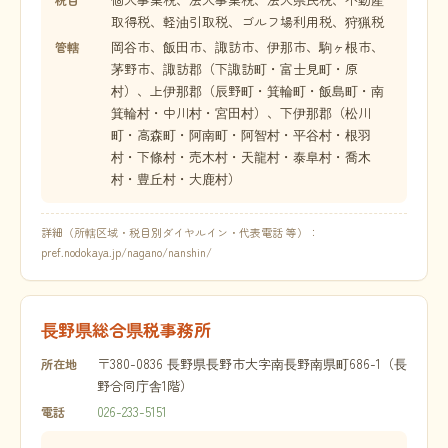
取得税、軽油引取税、ゴルフ場利用税、狩猟税
岡谷市、飯田市、諏訪市、伊那市、駒ヶ根市、
管轄
茅野市、諏訪郡（下諏訪町・富士見町・原
村）、上伊那郡（辰野町・箕輪町・飯島町・南
箕輪村・中川村・宮田村）、下伊那郡（松川
町・高森町・阿南町・阿智村・平谷村・根羽
村・下條村・売木村・天龍村・泰阜村・喬木
村・豊丘村・大鹿村）
詳細（所轄区域・税目別ダイヤルイン・代表電話 等）：
pref.nodokaya.jp/nagano/nanshin/
長野県総合県税事務所
〒380-0836 長野県長野市大字南長野南県町686-1（長
所在地
野合同庁舎1階）
026-233-5151
電話