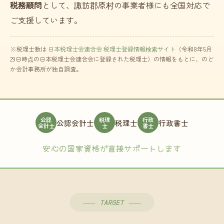
税務顧問
として、諏訪郡原村の事業者様にも全国対応で
ご支援しています。
※税理士数は
日本税理士会連合会 税理士登録情報検索サイト
（令和8年5月
29日時点の日本税理士会連合会に登録された税理士）の情報をもとに、のど
か会計事務所が独自調査。
公認
税理
行政
公認会計士
税理士
行政書士
会計士
士
書士
安心の国家資格が直接サポートします
TARGET