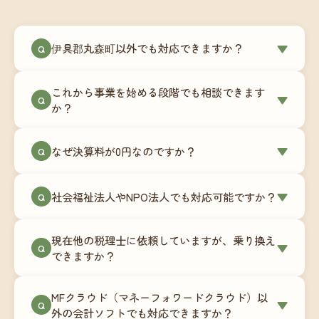
伊具郡丸森町以外でも対応できますか？
▼
Q
はい、伊具郡丸森町を含む全国対応をしていま
これから事業を始める段階でも相談できます
す。Zoomやチャットツールを使ったオンラインで
▼
Q
か？
のやり取りが中心ですので、地域を問わずサポー
ト可能です。実際に北海道から九州まで、幅広い
もちろんです。創業一期目向けの特別料金（年間
なぜ決算料が0円なのですか？
▼
地域の事業者さまにご利用いただいています。
Q
180,000円〜）をご用意しています。事業計画の段
階から税務面でのアドバイスが可能です。融資相
毎月の記帳代行を通じて、決算に必要な準備を月
談にも対応しています。
社会福祉法人やNPO法人でも対応可能ですか？
▼
Q
次で進めています。そのため、決算時に追加の作
業負担が少なく、決算料をいただかないサブスク
対応可能です。ただし、社会福祉法人・NPO法人
リプション型の料金体系を実現しています。年間
現在他の税理士に依頼していますが、乗り換え
は営利法人とは会計基準や監査要件が異なるた
▼
Q
コストが事前にわかるので、資金繰りの見通しも
できますか？
め、別途お見積りとなります。まずはお気軽にご
立てやすくなります。
相談ください。
はい、スムーズに引き継げるようサポートいたし
MFクラウド（マネーフォワードクラウド）以
ます。前任の税理士事務所との連携や、過去の帳
▼
Q
外の会計ソフトでも対応できますか？