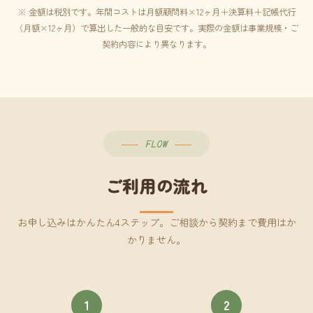
※ 金額は税別です。年間コストは月額顧問料×12ヶ月＋決算料＋記帳代行
（月額×12ヶ月）で算出した一般的な目安です。実際の金額は事業規模・ご
契約内容により異なります。
FLOW
ご利用の流れ
お申し込みはかんたん4ステップ。ご相談から契約まで費用はか
かりません。
1
2