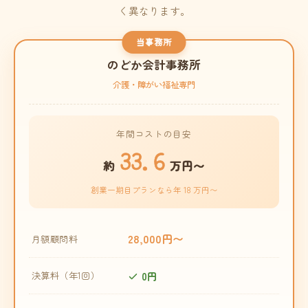
く異なります。
当事務所
のどか会計事務所
介護・障がい福祉専門
年間コストの目安
33.6
約
万円〜
創業一期目プランなら年 18 万円〜
28,000円〜
月額顧問料
0円
決算料（年1回）