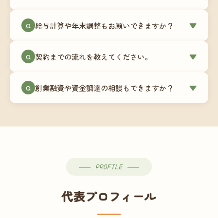
簿データの移行もお手伝いします。決算期のタイ
ミングでの乗り換えが最もスムーズですが、期中
当事務所はマネーフォワードクラウド専門でご提
給与計算や年末調整もお願いできますか？
▼
での変更も対応可能です。
Q
供しています。これから会計ソフトを導入される
場合はもちろん、他ソフトからの移行もお手伝い
はい、オプションで承っています。給与計算（勤
します。freee・弥生会計等をご利用中の場合は、
契約までの流れを教えてください。
▼
Q
怠集計あり／5名まで）は月額15,000円〜、年末調
乗り換えタイミングもあわせてご相談ください。
整（5名まで）は月額2,000円〜（いずれも税別）で
①無料Zoom相談のご予約 → ②オンライン面談
す。人数が増える場合は別途お見積りします。
創業融資や資金調達の相談もできますか？
▼
Q
（30〜60分）でご事業内容・ご要望のヒアリング
→ ③お見積り・ご契約 → ④MFクラウドの初期設
はい、対応可能です。監査法人出身の公認会計士
定 → ⑤月次顧問スタート、という流れです。ご相
が、事業計画書の作成や日本政策金融公庫・信用
談から契約まで費用は発生しませんので、お気軽
保証協会経由の融資申請をサポートします。介
にご連絡ください。
護・障がい福祉事業の特性を踏まえた資金計画を
ご提案します。
PROFILE
代表プロフィール