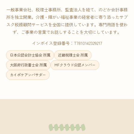
一般事業会社、税理士事務所、監査法人を経て、のどか会計事務
所を独立開業。介護・障がい福祉事業の経営者に寄り添ったサブ
スク税務顧問サービスを全国に提供しています。専門用語を使わ
ず、ご事業の言葉でお話しすることを大切にしています。
インボイス登録番号：T7810142329217
日本公認会計士協会 所属
近畿税理士会 所属
大阪府行政書士会 所属
MFクラウド公認メンバー
カイポケアンバサダー