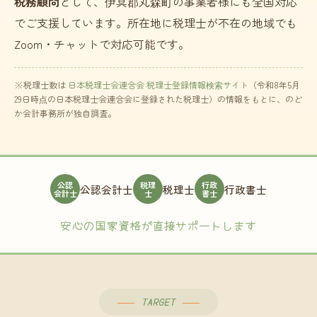
税務顧問
として、伊具郡丸森町の事業者様にも全国対応
でご支援しています。所在地に税理士が不在の地域でも
Zoom・チャットで対応可能です。
※税理士数は
日本税理士会連合会 税理士登録情報検索サイト
（令和8年5月
29日時点の日本税理士会連合会に登録された税理士）の情報をもとに、のど
か会計事務所が独自調査。
公認
税理
行政
公認会計士
税理士
行政書士
会計士
士
書士
安心の国家資格が直接サポートします
TARGET