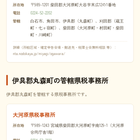
〒989-1201 柴田郡大河原町大谷字末広12の1番地
所在地
0224-52-2202
電話
白石市、角田市、伊具郡（丸森町）、刈田郡（蔵王
管轄
町・七ヶ宿町）、柴田郡（大河原町・村田町・柴田
町・川崎町）
詳細（所轄区域・確定申告会場・郵送先・税理士会無料相談 等）：
nta.nodokaya.jp/miyagi/ogawara/
伊具郡丸森町の管轄県税事務所
伊具郡丸森町を管轄する県税事務所です。
大河原県税事務所
〒989-1243 宮城県柴田郡大河原町字南129-1（大河原
所在地
合同庁舎1階）