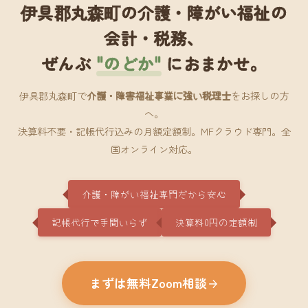
伊具郡丸森町の介護・障がい福祉の
会計・税務、
ぜんぶ
"のどか"
におまかせ。
伊具郡丸森町で
介護・障害福祉事業に強い税理士
をお探しの方
へ。
決算料不要・記帳代行込みの月額定額制。MFクラウド専門。全
国オンライン対応。
介護・障がい福祉専門だから安心
記帳代行で手間いらず
決算料0円の定額制
まずは無料Zoom相談