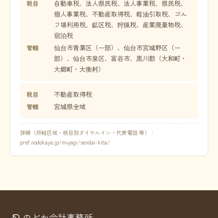
自動車税、法人県民税、法人事業税、県民税、
税目
個人事業税、不動産取得税、軽油引取税、ゴル
フ場利用税、鉱区税、狩猟税、産業廃棄物税、
宿泊税
仙台市青葉区（一部）、仙台市宮城野区（一
管轄
部）、仙台市泉区、富谷市、黒川郡（大和町・
大郷町・大衡村）
不動産取得税
税目
宮城県全域
管轄
詳細（所轄区域・税目別ダイヤルイン・代表電話 等）：
pref.nodokaya.jp/miyagi/sendai-kita/
のどか会計事務所