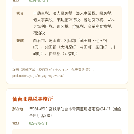
0224-53-3111
電話
自動車税、法人県民税、法人事業税、県民税、
税目
個人事業税、不動産取得税、軽油引取税、ゴル
フ場利用税、鉱区税、狩猟税、産業廃棄物税、
宿泊税
白石市、角田市、刈田郡（蔵王町・七ヶ宿
管轄
町）、柴田郡（大河原町・村田町・柴田町・川
崎町）、伊具郡（丸森町）
詳細（所轄区域・税目別ダイヤルイン・代表電話 等）：
pref.nodokaya.jp/miyagi/ogawara/
仙台北県税事務所
〒981-8510 宮城県仙台市青葉区堤通雨宮町4-17（仙台
所在地
合同庁舎3階）
022-275-9111
電話