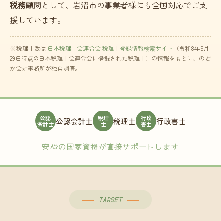
税務顧問
として、岩沼市の事業者様にも全国対応でご支
援しています。
※税理士数は
日本税理士会連合会 税理士登録情報検索サイト
（令和8年5月
29日時点の日本税理士会連合会に登録された税理士）の情報をもとに、のど
か会計事務所が独自調査。
公認
税理
行政
公認会計士
税理士
行政書士
会計士
士
書士
安心の国家資格が直接サポートします
TARGET