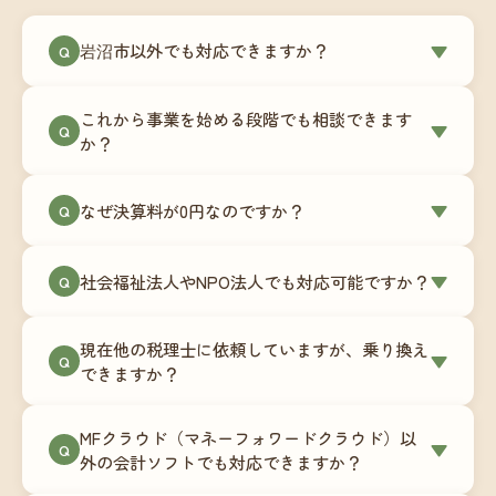
岩沼市以外でも対応できますか？
▼
Q
はい、岩沼市を含む全国対応をしています。Zoom
これから事業を始める段階でも相談できます
やチャットツールを使ったオンラインでのやり取
▼
Q
か？
りが中心ですので、地域を問わずサポート可能で
す。実際に北海道から九州まで、幅広い地域の事
もちろんです。創業一期目向けの特別料金（年間
なぜ決算料が0円なのですか？
▼
業者さまにご利用いただいています。
Q
180,000円〜）をご用意しています。事業計画の段
階から税務面でのアドバイスが可能です。融資相
毎月の記帳代行を通じて、決算に必要な準備を月
談にも対応しています。
社会福祉法人やNPO法人でも対応可能ですか？
▼
Q
次で進めています。そのため、決算時に追加の作
業負担が少なく、決算料をいただかないサブスク
対応可能です。ただし、社会福祉法人・NPO法人
リプション型の料金体系を実現しています。年間
現在他の税理士に依頼していますが、乗り換え
は営利法人とは会計基準や監査要件が異なるた
▼
Q
コストが事前にわかるので、資金繰りの見通しも
できますか？
め、別途お見積りとなります。まずはお気軽にご
立てやすくなります。
相談ください。
はい、スムーズに引き継げるようサポートいたし
MFクラウド（マネーフォワードクラウド）以
ます。前任の税理士事務所との連携や、過去の帳
▼
Q
外の会計ソフトでも対応できますか？
簿データの移行もお手伝いします。決算期のタイ