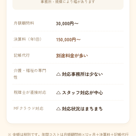
事務所・規模により幅があります
30,000円〜
月額顧問料
150,000円〜
決算料（年1回）
別途料金が多い
記帳代行
介護・福祉の専門
△ 対応事務所は少ない
性
△ スタッフ対応が中心
税理士が直接対応
△ 対応状況はまちまち
MFクラウド対応
※ 金額は税別です。年間コストは月額顧問料×12ヶ月＋決算料＋記帳代行