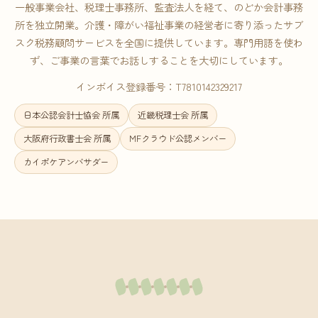
一般事業会社、税理士事務所、監査法人を経て、のどか会計事務
所を独立開業。介護・障がい福祉事業の経営者に寄り添ったサブ
スク税務顧問サービスを全国に提供しています。専門用語を使わ
ず、ご事業の言葉でお話しすることを大切にしています。
インボイス登録番号：T7810142329217
日本公認会計士協会 所属
近畿税理士会 所属
大阪府行政書士会 所属
MFクラウド公認メンバー
カイポケアンバサダー