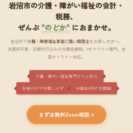
岩沼市の介護・障がい福祉の会計・
税務、
ぜんぶ
"のどか"
におまかせ。
岩沼市で
介護・障害福祉事業に強い税理士
をお探しの方へ。
決算料不要・記帳代行込みの月額定額制。MFクラウド専門。全
国オンライン対応。
介護・障がい福祉専門だから安心
記帳代行で手間いらず
決算料0円の定額制
まずは無料Zoom相談