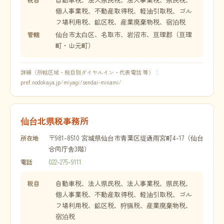
個人事業税、不動産取得税、軽油引取税、ゴル
フ場利用税、鉱区税、産業廃棄物税、宿泊税
仙台市太白区、名取市、岩沼市、亘理郡（亘理
管轄
町・山元町）
詳細（所轄区域・税目別ダイヤルイン・代表電話 等）：
pref.nodokaya.jp/miyagi/sendai-minami/
仙台北県税事務所
〒981-8510 宮城県仙台市青葉区堤通雨宮町4-17（仙台
所在地
合同庁舎3階）
022-275-9111
電話
自動車税、法人県民税、法人事業税、県民税、
税目
個人事業税、不動産取得税、軽油引取税、ゴル
フ場利用税、鉱区税、狩猟税、産業廃棄物税、
宿泊税