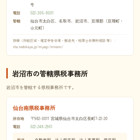
号
022-306-8001
電話
仙台市太白区、名取市、岩沼市、亘理郡（亘理町・
管轄
山元町）
詳細（所轄区域・確定申告会場・郵送先・税理士会無料相談 等）：
nta.nodokaya.jp/miyagi/minami/
岩沼市の管轄県税事務所
岩沼市を管轄する県税事務所です。
仙台南県税事務所
〒982-0011 宮城県仙台市太白区長町7-22-20
所在地
022-248-2961
電話
自動車税、法人県民税、法人事業税、県民税、
税目