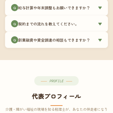
ミングでの乗り換えが最もスムーズですが、期中
当事務所はマネーフォワードクラウド専門でご提
給与計算や年末調整もお願いできますか？
▼
での変更も対応可能です。
Q
供しています。これから会計ソフトを導入される
場合はもちろん、他ソフトからの移行もお手伝い
はい、オプションで承っています。給与計算（勤
します。freee・弥生会計等をご利用中の場合は、
契約までの流れを教えてください。
▼
Q
怠集計あり／5名まで）は月額15,000円〜、年末調
乗り換えタイミングもあわせてご相談ください。
整（5名まで）は月額2,000円〜（いずれも税別）で
①無料Zoom相談のご予約 → ②オンライン面談
す。人数が増える場合は別途お見積りします。
創業融資や資金調達の相談もできますか？
▼
Q
（30〜60分）でご事業内容・ご要望のヒアリング
→ ③お見積り・ご契約 → ④MFクラウドの初期設
はい、対応可能です。監査法人出身の公認会計士
定 → ⑤月次顧問スタート、という流れです。ご相
が、事業計画書の作成や日本政策金融公庫・信用
談から契約まで費用は発生しませんので、お気軽
保証協会経由の融資申請をサポートします。介
にご連絡ください。
護・障がい福祉事業の特性を踏まえた資金計画を
ご提案します。
PROFILE
代表プロフィール
介護・障がい福祉の現場を知る税理士が、あなたの伴走者になり