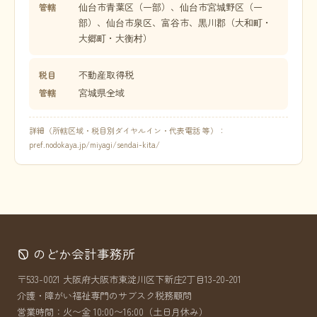
仙台市青葉区（一部）、仙台市宮城野区（一
管轄
部）、仙台市泉区、富谷市、黒川郡（大和町・
大郷町・大衡村）
不動産取得税
税目
宮城県全域
管轄
詳細（所轄区域・税目別ダイヤルイン・代表電話 等）：
pref.nodokaya.jp/miyagi/sendai-kita/
のどか会計事務所
〒533-0021 大阪府大阪市東淀川区下新庄2丁目13-20-201
介護・障がい福祉専門のサブスク税務顧問
営業時間：火〜金 10:00〜16:00（土日月休み）