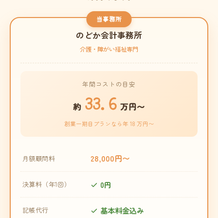
当事務所
のどか会計事務所
介護・障がい福祉専門
年間コストの目安
33.6
約
万円〜
創業一期目プランなら年 18 万円〜
28,000円〜
月額顧問料
0円
決算料（年1回）
基本料金込み
記帳代行