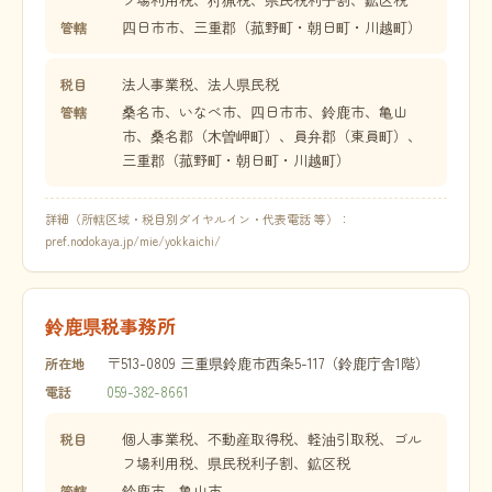
四日市市、三重郡（菰野町・朝日町・川越町）
管轄
法人事業税、法人県民税
税目
桑名市、いなべ市、四日市市、鈴鹿市、亀山
管轄
市、桑名郡（木曽岬町）、員弁郡（東員町）、
三重郡（菰野町・朝日町・川越町）
詳細（所轄区域・税目別ダイヤルイン・代表電話 等）：
pref.nodokaya.jp/mie/yokkaichi/
鈴鹿県税事務所
〒513-0809 三重県鈴鹿市西条5-117（鈴鹿庁舎1階）
所在地
059-382-8661
電話
個人事業税、不動産取得税、軽油引取税、ゴル
税目
フ場利用税、県民税利子割、鉱区税
鈴鹿市、亀山市
管轄