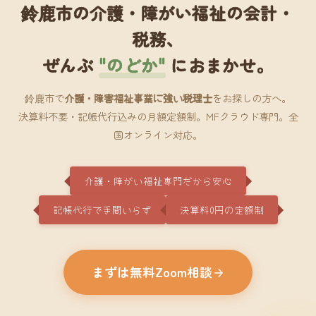
鈴鹿市の介護・障がい福祉の会計・
税務、
ぜんぶ
"のどか"
におまかせ。
鈴鹿市で
介護・障害福祉事業に強い税理士
をお探しの方へ。
決算料不要・記帳代行込みの月額定額制。MFクラウド専門。全
国オンライン対応。
介護・障がい福祉専門だから安心
記帳代行で手間いらず
決算料0円の定額制
まずは無料Zoom相談