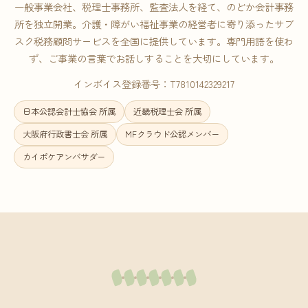
一般事業会社、税理士事務所、監査法人を経て、のどか会計事務
所を独立開業。介護・障がい福祉事業の経営者に寄り添ったサブ
スク税務顧問サービスを全国に提供しています。専門用語を使わ
ず、ご事業の言葉でお話しすることを大切にしています。
インボイス登録番号：T7810142329217
日本公認会計士協会 所属
近畿税理士会 所属
大阪府行政書士会 所属
MFクラウド公認メンバー
カイポケアンバサダー