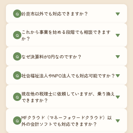
鈴鹿市以外でも対応できますか？
▼
Q
はい、鈴鹿市を含む全国対応をしています。Zoom
これから事業を始める段階でも相談できます
やチャットツールを使ったオンラインでのやり取
▼
Q
か？
りが中心ですので、地域を問わずサポート可能で
す。実際に北海道から九州まで、幅広い地域の事
もちろんです。創業一期目向けの特別料金（年間
なぜ決算料が0円なのですか？
▼
業者さまにご利用いただいています。
Q
180,000円〜）をご用意しています。事業計画の段
階から税務面でのアドバイスが可能です。融資相
毎月の記帳代行を通じて、決算に必要な準備を月
談にも対応しています。
社会福祉法人やNPO法人でも対応可能ですか？
▼
Q
次で進めています。そのため、決算時に追加の作
業負担が少なく、決算料をいただかないサブスク
対応可能です。ただし、社会福祉法人・NPO法人
リプション型の料金体系を実現しています。年間
現在他の税理士に依頼していますが、乗り換え
は営利法人とは会計基準や監査要件が異なるた
▼
Q
コストが事前にわかるので、資金繰りの見通しも
できますか？
め、別途お見積りとなります。まずはお気軽にご
立てやすくなります。
相談ください。
はい、スムーズに引き継げるようサポートいたし
MFクラウド（マネーフォワードクラウド）以
ます。前任の税理士事務所との連携や、過去の帳
▼
Q
外の会計ソフトでも対応できますか？
簿データの移行もお手伝いします。決算期のタイ