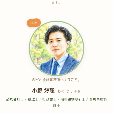
ます。
代表
のどか会計事務所へようこそ。
小野 好聡
おの よしふさ
公認会計士 / 税理士 / 行政書士 / 宅地建物取引士 / 介護事務管
理士