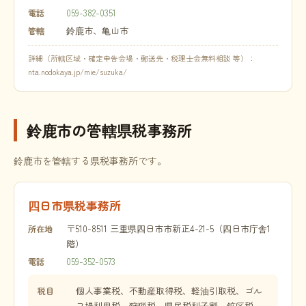
059-382-0351
電話
鈴鹿市、亀山市
管轄
詳細（所轄区域・確定申告会場・郵送先・税理士会無料相談 等）：
nta.nodokaya.jp/mie/suzuka/
鈴鹿市の管轄県税事務所
鈴鹿市を管轄する県税事務所です。
四日市県税事務所
〒510-8511 三重県四日市市新正4-21-5（四日市庁舎1
所在地
階）
059-352-0573
電話
個人事業税、不動産取得税、軽油引取税、ゴル
税目
フ場利用税、狩猟税、県民税利子割、鉱区税