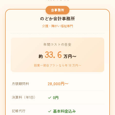
当事務所
のどか会計事務所
介護・障がい福祉専門
年間コストの目安
33.6
約
万円〜
創業一期目プランなら年 18 万円〜
28,000円〜
月額顧問料
0円
決算料（年1回）
基本料金込み
記帳代行