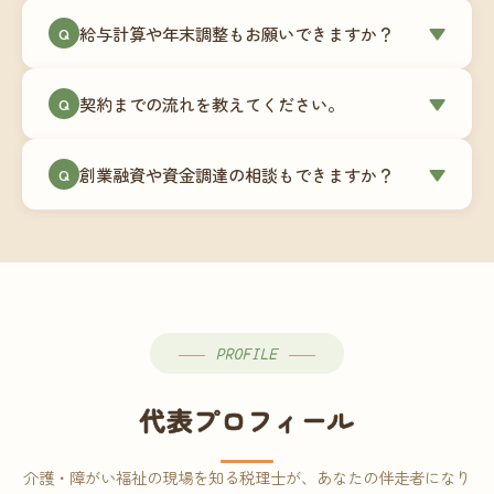
ミングでの乗り換えが最もスムーズですが、期中
当事務所はマネーフォワードクラウド専門でご提
給与計算や年末調整もお願いできますか？
▼
での変更も対応可能です。
Q
供しています。これから会計ソフトを導入される
場合はもちろん、他ソフトからの移行もお手伝い
はい、オプションで承っています。給与計算（勤
します。freee・弥生会計等をご利用中の場合は、
契約までの流れを教えてください。
▼
Q
怠集計あり／5名まで）は月額15,000円〜、年末調
乗り換えタイミングもあわせてご相談ください。
整（5名まで）は月額2,000円〜（いずれも税別）で
①無料Zoom相談のご予約 → ②オンライン面談
す。人数が増える場合は別途お見積りします。
創業融資や資金調達の相談もできますか？
▼
Q
（30〜60分）でご事業内容・ご要望のヒアリング
→ ③お見積り・ご契約 → ④MFクラウドの初期設
はい、対応可能です。監査法人出身の公認会計士
定 → ⑤月次顧問スタート、という流れです。ご相
が、事業計画書の作成や日本政策金融公庫・信用
談から契約まで費用は発生しませんので、お気軽
保証協会経由の融資申請をサポートします。介
にご連絡ください。
護・障がい福祉事業の特性を踏まえた資金計画を
ご提案します。
PROFILE
代表プロフィール
介護・障がい福祉の現場を知る税理士が、あなたの伴走者になり