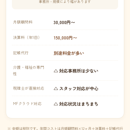
事務所・規模により幅があります
30,000円〜
月額顧問料
150,000円〜
決算料（年1回）
別途料金が多い
記帳代行
介護・福祉の専門
△ 対応事務所は少ない
性
△ スタッフ対応が中心
税理士が直接対応
△ 対応状況はまちまち
MFクラウド対応
※ 金額は税別です。年間コストは月額顧問料×12ヶ月＋決算料＋記帳代行