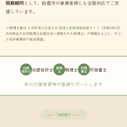
税務顧問
として、鈴鹿市の事業者様にも全国対応でご支
援しています。
※税理士数は
日本税理士会連合会 税理士登録情報検索サイト
（令和8年5月
29日時点の日本税理士会連合会に登録された税理士）の情報をもとに、のど
か会計事務所が独自調査。
公認
税理
行政
公認会計士
税理士
行政書士
会計士
士
書士
安心の国家資格が直接サポートします
TARGET