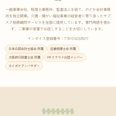
一般事業会社、税理士事務所、監査法人を経て、のどか会計事務
所を独立開業。介護・障がい福祉事業の経営者に寄り添ったサブ
スク税務顧問サービスを全国に提供しています。専門用語を使わ
ず、ご事業の言葉でお話しすることを大切にしています。
インボイス登録番号：T7810142329217
日本公認会計士協会 所属
近畿税理士会 所属
大阪府行政書士会 所属
MFクラウド公認メンバー
カイポケアンバサダー