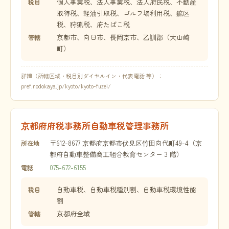
個人事業税、法人事業税、法人府民税、不動産
税目
取得税、軽油引取税、ゴルフ場利用税、鉱区
税、狩猟税、府たばこ税
京都市、向日市、長岡京市、乙訓郡（大山崎
管轄
町）
詳細（所轄区域・税目別ダイヤルイン・代表電話 等）：
pref.nodokaya.jp/kyoto/kyoto-fuzei/
京都府府税事務所自動車税管理事務所
〒612-8677 京都府京都市伏見区竹田向代町49-4（京
所在地
都府自動車整備商工組合教育センター 3 階）
075-672-6155
電話
自動車税、自動車税種別割、自動車税環境性能
税目
割
京都府全域
管轄