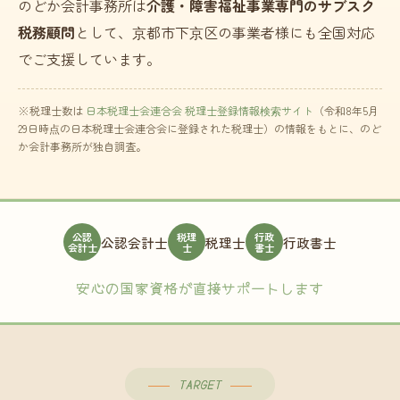
のどか会計事務所は
介護・障害福祉事業専門のサブスク
税務顧問
として、京都市下京区の事業者様にも全国対応
でご支援しています。
※税理士数は
日本税理士会連合会 税理士登録情報検索サイト
（令和8年5月
29日時点の日本税理士会連合会に登録された税理士）の情報をもとに、のど
か会計事務所が独自調査。
公認
税理
行政
公認会計士
税理士
行政書士
会計士
士
書士
安心の国家資格が直接サポートします
TARGET