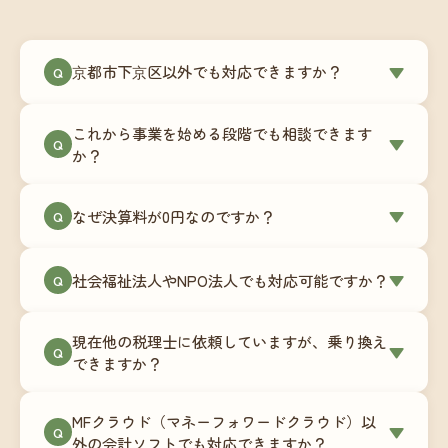
京都市下京区以外でも対応できますか？
▼
Q
はい、京都市下京区を含む全国対応をしていま
これから事業を始める段階でも相談できます
す。Zoomやチャットツールを使ったオンラインで
▼
Q
か？
のやり取りが中心ですので、地域を問わずサポー
ト可能です。実際に北海道から九州まで、幅広い
もちろんです。創業一期目向けの特別料金（年間
なぜ決算料が0円なのですか？
▼
地域の事業者さまにご利用いただいています。
Q
180,000円〜）をご用意しています。事業計画の段
階から税務面でのアドバイスが可能です。融資相
毎月の記帳代行を通じて、決算に必要な準備を月
談にも対応しています。
社会福祉法人やNPO法人でも対応可能ですか？
▼
Q
次で進めています。そのため、決算時に追加の作
業負担が少なく、決算料をいただかないサブスク
対応可能です。ただし、社会福祉法人・NPO法人
リプション型の料金体系を実現しています。年間
現在他の税理士に依頼していますが、乗り換え
は営利法人とは会計基準や監査要件が異なるた
▼
Q
コストが事前にわかるので、資金繰りの見通しも
できますか？
め、別途お見積りとなります。まずはお気軽にご
立てやすくなります。
相談ください。
はい、スムーズに引き継げるようサポートいたし
MFクラウド（マネーフォワードクラウド）以
ます。前任の税理士事務所との連携や、過去の帳
▼
Q
外の会計ソフトでも対応できますか？