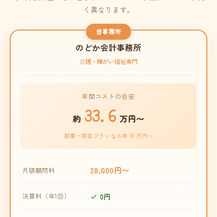
く異なります。
当事務所
のどか会計事務所
介護・障がい福祉専門
年間コストの目安
33.6
約
万円〜
創業一期目プランなら年 18 万円〜
28,000円〜
月額顧問料
0円
決算料（年1回）