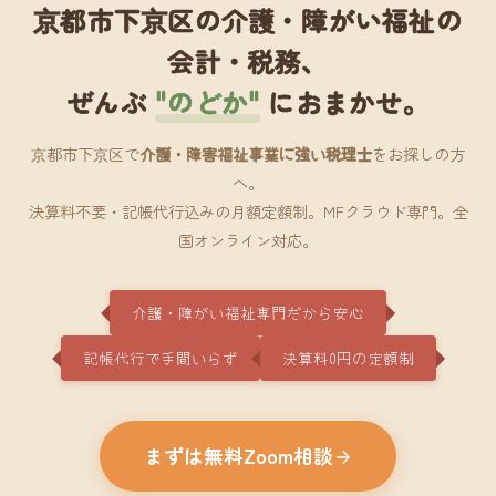
京都市下京区の介護・障がい福祉の
会計・税務、
ぜんぶ
"のどか"
におまかせ。
京都市下京区で
介護・障害福祉事業に強い税理士
をお探しの方
へ。
決算料不要・記帳代行込みの月額定額制。MFクラウド専門。全
国オンライン対応。
介護・障がい福祉専門だから安心
記帳代行で手間いらず
決算料0円の定額制
まずは無料Zoom相談