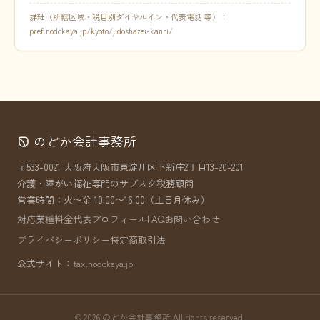
詳細（所轄区域・税目別ダイヤルイン・代表電話 等）：
pref.nodokaya.jp/kyoto/jidoshazei-kanri/
のどか会計事務所
〒533-0021 大阪府大阪市東淀川区下新庄2丁目13-20-201
介護・障がい福祉専門のサブスク税務顧問
営業時間：火〜金 10:00〜16:00（土日月休み）
対応業種
料金
代表プロフィール
FAQ
お問い合わせ
プライバシーポリシー
特定商取引法
公式サイト：
tax.nodokaya.jp
© 2026 のどか会計事務所 All rights reserved.