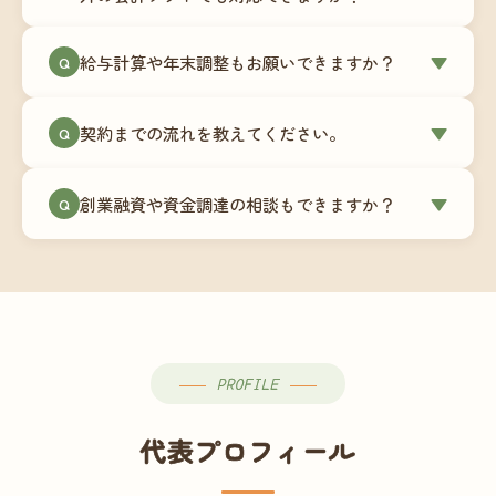
簿データの移行もお手伝いします。決算期のタイ
ミングでの乗り換えが最もスムーズですが、期中
当事務所はマネーフォワードクラウド専門でご提
給与計算や年末調整もお願いできますか？
▼
での変更も対応可能です。
Q
供しています。これから会計ソフトを導入される
場合はもちろん、他ソフトからの移行もお手伝い
はい、オプションで承っています。給与計算（勤
します。freee・弥生会計等をご利用中の場合は、
契約までの流れを教えてください。
▼
Q
怠集計あり／5名まで）は月額15,000円〜、年末調
乗り換えタイミングもあわせてご相談ください。
整（5名まで）は月額2,000円〜（いずれも税別）で
①無料Zoom相談のご予約 → ②オンライン面談
す。人数が増える場合は別途お見積りします。
創業融資や資金調達の相談もできますか？
▼
Q
（30〜60分）でご事業内容・ご要望のヒアリング
→ ③お見積り・ご契約 → ④MFクラウドの初期設
はい、対応可能です。監査法人出身の公認会計士
定 → ⑤月次顧問スタート、という流れです。ご相
が、事業計画書の作成や日本政策金融公庫・信用
談から契約まで費用は発生しませんので、お気軽
保証協会経由の融資申請をサポートします。介
にご連絡ください。
護・障がい福祉事業の特性を踏まえた資金計画を
ご提案します。
PROFILE
代表プロフィール