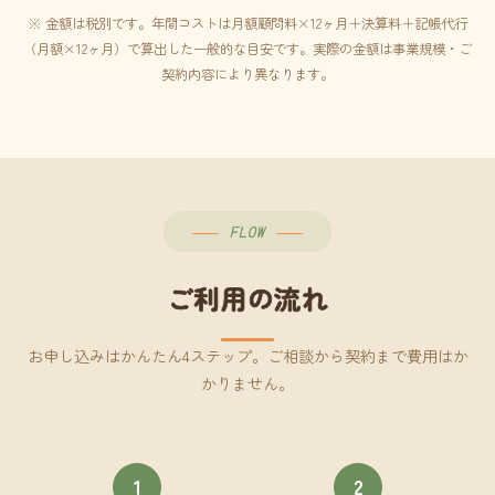
※ 金額は税別です。年間コストは月額顧問料×12ヶ月＋決算料＋記帳代行
（月額×12ヶ月）で算出した一般的な目安です。実際の金額は事業規模・ご
契約内容により異なります。
FLOW
ご利用の流れ
お申し込みはかんたん4ステップ。ご相談から契約まで費用はか
かりません。
1
2