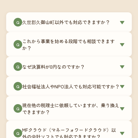
久世郡久御山町以外でも対応できますか？
▼
Q
はい、久世郡久御山町を含む全国対応をしていま
これから事業を始める段階でも相談できます
す。Zoomやチャットツールを使ったオンラインで
▼
Q
か？
のやり取りが中心ですので、地域を問わずサポー
ト可能です。実際に北海道から九州まで、幅広い
もちろんです。創業一期目向けの特別料金（年間
なぜ決算料が0円なのですか？
▼
地域の事業者さまにご利用いただいています。
Q
180,000円〜）をご用意しています。事業計画の段
階から税務面でのアドバイスが可能です。融資相
毎月の記帳代行を通じて、決算に必要な準備を月
談にも対応しています。
社会福祉法人やNPO法人でも対応可能ですか？
▼
Q
次で進めています。そのため、決算時に追加の作
業負担が少なく、決算料をいただかないサブスク
対応可能です。ただし、社会福祉法人・NPO法人
リプション型の料金体系を実現しています。年間
現在他の税理士に依頼していますが、乗り換え
は営利法人とは会計基準や監査要件が異なるた
▼
Q
コストが事前にわかるので、資金繰りの見通しも
できますか？
め、別途お見積りとなります。まずはお気軽にご
立てやすくなります。
相談ください。
はい、スムーズに引き継げるようサポートいたし
MFクラウド（マネーフォワードクラウド）以
ます。前任の税理士事務所との連携や、過去の帳
▼
Q
外の会計ソフトでも対応できますか？