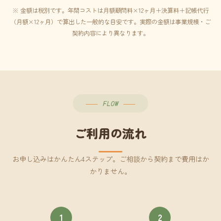
※ 金額は税別です。年間コストは月額顧問料×12ヶ月＋決算料＋記帳代行
（月額×12ヶ月）で算出した一般的な目安です。実際の金額は事業規模・ご
契約内容により異なります。
FLOW
ご利用の流れ
お申し込みはかんたん4ステップ。ご相談から契約まで費用はか
かりません。
1
2