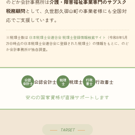
のどか会計事務所は
介護・障害福祉事業専門のサブスク
税務顧問
として、久世郡久御山町の事業者様にも全国対
応でご支援しています。
※税理士数は
日本税理士会連合会 税理士登録情報検索サイト
（令和8年5月
29日時点の日本税理士会連合会に登録された税理士）の情報をもとに、のど
か会計事務所が独自調査。
公認
税理
行政
公認会計士
税理士
行政書士
会計士
士
書士
安心の国家資格が直接サポートします
TARGET