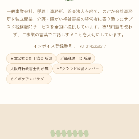
一般事業会社、税理士事務所、監査法人を経て、のどか会計事務
所を独立開業。介護・障がい福祉事業の経営者に寄り添ったサブ
スク税務顧問サービスを全国に提供しています。専門用語を使わ
ず、ご事業の言葉でお話しすることを大切にしています。
インボイス登録番号：T7810142329217
日本公認会計士協会 所属
近畿税理士会 所属
大阪府行政書士会 所属
MFクラウド公認メンバー
カイポケアンバサダー