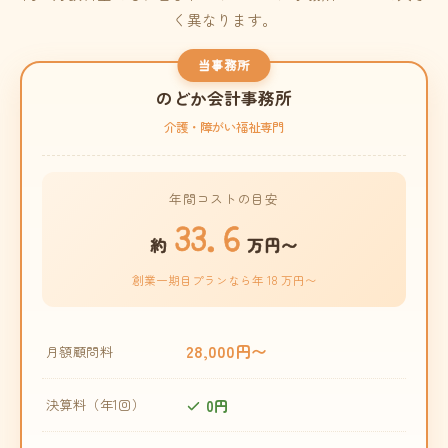
く異なります。
当事務所
のどか会計事務所
介護・障がい福祉専門
年間コストの目安
33.6
約
万円〜
創業一期目プランなら年 18 万円〜
28,000円〜
月額顧問料
0円
決算料（年1回）