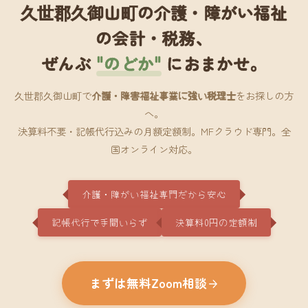
久世郡久御山町の介護・障がい福祉
の会計・税務、
ぜんぶ
"のどか"
におまかせ。
久世郡久御山町で
介護・障害福祉事業に強い税理士
をお探しの方
へ。
決算料不要・記帳代行込みの月額定額制。MFクラウド専門。全
国オンライン対応。
介護・障がい福祉専門だから安心
記帳代行で手間いらず
決算料0円の定額制
まずは無料Zoom相談