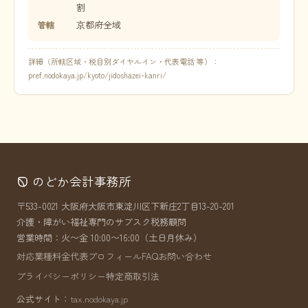
割
京都府全域
管轄
詳細（所轄区域・税目別ダイヤルイン・代表電話 等）：
pref.nodokaya.jp/kyoto/jidoshazei-kanri/
のどか会計事務所
〒533-0021 大阪府大阪市東淀川区下新庄2丁目13-20-201
介護・障がい福祉専門のサブスク税務顧問
営業時間：火〜金 10:00〜16:00（土日月休み）
対応業種
料金
代表プロフィール
FAQ
お問い合わせ
プライバシーポリシー
特定商取引法
公式サイト：
tax.nodokaya.jp