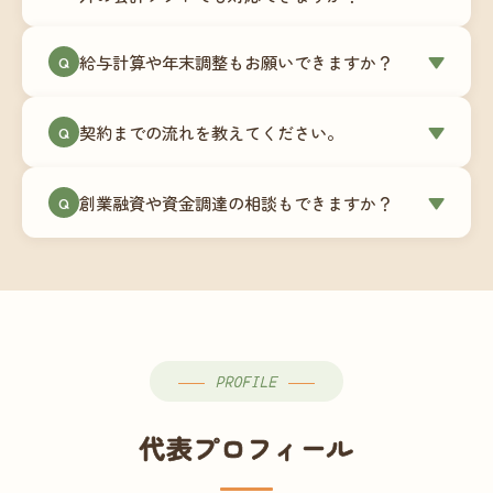
簿データの移行もお手伝いします。決算期のタイ
ミングでの乗り換えが最もスムーズですが、期中
当事務所はマネーフォワードクラウド専門でご提
給与計算や年末調整もお願いできますか？
▼
での変更も対応可能です。
Q
供しています。これから会計ソフトを導入される
場合はもちろん、他ソフトからの移行もお手伝い
はい、オプションで承っています。給与計算（勤
します。freee・弥生会計等をご利用中の場合は、
契約までの流れを教えてください。
▼
Q
怠集計あり／5名まで）は月額15,000円〜、年末調
乗り換えタイミングもあわせてご相談ください。
整（5名まで）は月額2,000円〜（いずれも税別）で
①無料Zoom相談のご予約 → ②オンライン面談
す。人数が増える場合は別途お見積りします。
創業融資や資金調達の相談もできますか？
▼
Q
（30〜60分）でご事業内容・ご要望のヒアリング
→ ③お見積り・ご契約 → ④MFクラウドの初期設
はい、対応可能です。監査法人出身の公認会計士
定 → ⑤月次顧問スタート、という流れです。ご相
が、事業計画書の作成や日本政策金融公庫・信用
談から契約まで費用は発生しませんので、お気軽
保証協会経由の融資申請をサポートします。介
にご連絡ください。
護・障がい福祉事業の特性を踏まえた資金計画を
ご提案します。
PROFILE
代表プロフィール