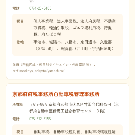
舎）
0774-23-5400
電話
個人事業税、法人事業税、法人府民税、不動産
税目
取得税、軽油引取税、ゴルフ場利用税、狩猟
税、府たばこ税
宇治市、城陽市、八幡市、京田辺市、久世郡
管轄
（久御山町）、綴喜郡（井手町・宇治田原町）
詳細（所轄区域・税目別ダイヤルイン・代表電話 等）：
pref.nodokaya.jp/kyoto/yamashiro/
京都府府税事務所自動車税管理事務所
〒612-8677 京都府京都市伏見区竹田向代町49-4（京
所在地
都府自動車整備商工組合教育センター 3 階）
075-672-6155
電話
自動車税、自動車税種別割、自動車税環境性能
税目