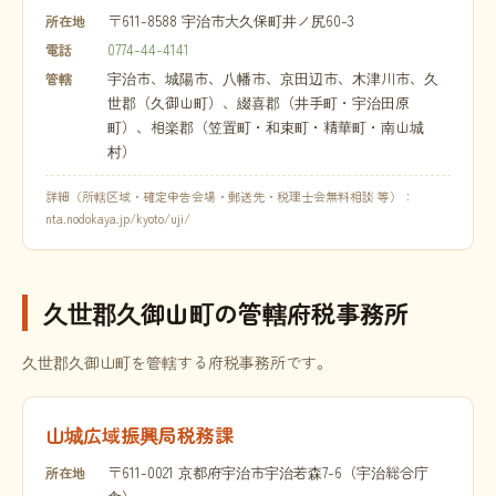
〒611-8588 宇治市大久保町井ノ尻60-3
所在地
0774-44-4141
電話
宇治市、城陽市、八幡市、京田辺市、木津川市、久
管轄
世郡（久御山町）、綴喜郡（井手町・宇治田原
町）、相楽郡（笠置町・和束町・精華町・南山城
村）
詳細（所轄区域・確定申告会場・郵送先・税理士会無料相談 等）：
nta.nodokaya.jp/kyoto/uji/
久世郡久御山町の管轄府税事務所
久世郡久御山町を管轄する府税事務所です。
山城広域振興局税務課
〒611-0021 京都府宇治市宇治若森7-6（宇治総合庁
所在地