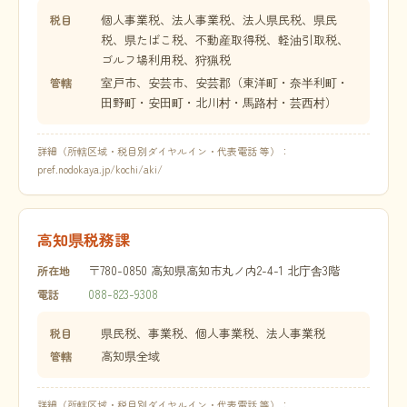
個人事業税、法人事業税、法人県民税、県民
税目
税、県たばこ税、不動産取得税、軽油引取税、
ゴルフ場利用税、狩猟税
室戸市、安芸市、安芸郡（東洋町・奈半利町・
管轄
田野町・安田町・北川村・馬路村・芸西村）
詳細（所轄区域・税目別ダイヤルイン・代表電話 等）：
pref.nodokaya.jp/kochi/aki/
高知県税務課
〒780-0850 高知県高知市丸ノ内2-4-1 北庁舎3階
所在地
088-823-9308
電話
県民税、事業税、個人事業税、法人事業税
税目
高知県全域
管轄
詳細（所轄区域・税目別ダイヤルイン・代表電話 等）：