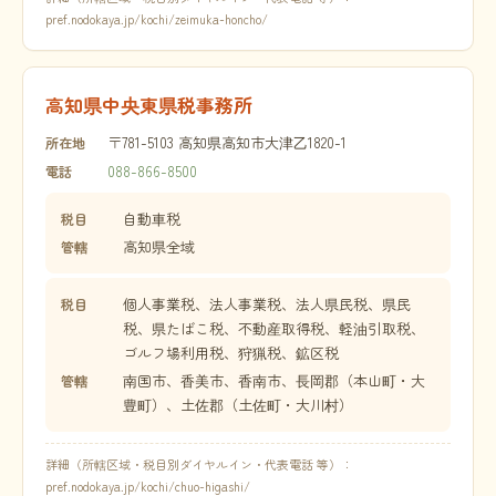
pref.nodokaya.jp/kochi/zeimuka-honcho/
高知県中央東県税事務所
〒781-5103 高知県高知市大津乙1820-1
所在地
088-866-8500
電話
自動車税
税目
高知県全域
管轄
個人事業税、法人事業税、法人県民税、県民
税目
税、県たばこ税、不動産取得税、軽油引取税、
ゴルフ場利用税、狩猟税、鉱区税
南国市、香美市、香南市、長岡郡（本山町・大
管轄
豊町）、土佐郡（土佐町・大川村）
詳細（所轄区域・税目別ダイヤルイン・代表電話 等）：
pref.nodokaya.jp/kochi/chuo-higashi/