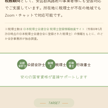
税務顧問
として、安芸郡馬路村の事業者様にも全国対応
でご支援しています。所在地に税理士が不在の地域でも
Zoom・チャットで対応可能です。
※税理士数は
日本税理士会連合会 税理士登録情報検索サイト
（令和8年5月
29日時点の日本税理士会連合会に登録された税理士）の情報をもとに、のど
か会計事務所が独自調査。
公認
税理
行政
公認会計士
税理士
行政書士
会計士
士
書士
安心の国家資格が直接サポートします
TARGET