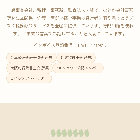
一般事業会社、税理士事務所、監査法人を経て、のどか会計事務
所を独立開業。介護・障がい福祉事業の経営者に寄り添ったサブ
スク税務顧問サービスを全国に提供しています。専門用語を使わ
ず、ご事業の言葉でお話しすることを大切にしています。
インボイス登録番号：T7810142329217
日本公認会計士協会 所属
近畿税理士会 所属
大阪府行政書士会 所属
MFクラウド公認メンバー
カイポケアンバサダー