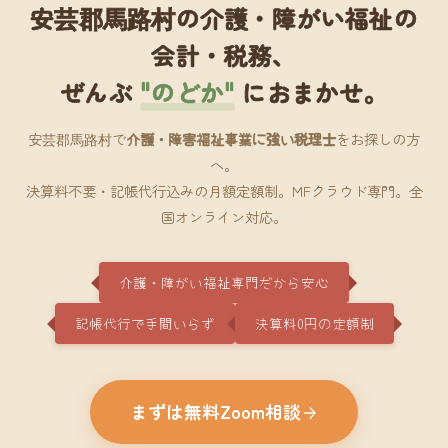
安芸郡馬路村の介護・障がい福祉の
会計・税務、
ぜんぶ
"のどか"
におまかせ。
安芸郡馬路村で
介護・障害福祉事業に強い税理士
をお探しの方
へ。
決算料不要・記帳代行込みの月額定額制。MFクラウド専門。全
国オンライン対応。
介護・障がい福祉専門だから安心
記帳代行で手間いらず
決算料0円の定額制
まずは無料Zoom相談