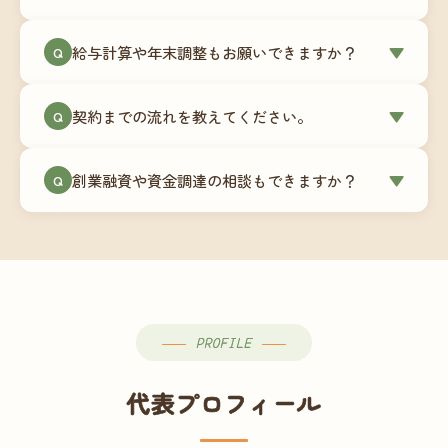
簿データの移行もお手伝いします。決算期のタイ
ミングでの乗り換えが最もスムーズですが、期中
当事務所はマネーフォワードクラウド専門でご提
給与計算や年末調整もお願いできますか？
▼
での変更も対応可能です。
Q
供しています。これから会計ソフトを導入される
場合はもちろん、他ソフトからの移行もお手伝い
はい、オプションで承っています。給与計算（勤
します。freee・弥生会計等をご利用中の場合は、
契約までの流れを教えてください。
▼
Q
怠集計あり／5名まで）は月額15,000円〜、年末調
乗り換えタイミングもあわせてご相談ください。
整（5名まで）は月額2,000円〜（いずれも税別）で
①無料Zoom相談のご予約 → ②オンライン面談
す。人数が増える場合は別途お見積りします。
創業融資や資金調達の相談もできますか？
▼
Q
（30〜60分）でご事業内容・ご要望のヒアリング
→ ③お見積り・ご契約 → ④MFクラウドの初期設
はい、対応可能です。監査法人出身の公認会計士
定 → ⑤月次顧問スタート、という流れです。ご相
が、事業計画書の作成や日本政策金融公庫・信用
談から契約まで費用は発生しませんので、お気軽
保証協会経由の融資申請をサポートします。介
にご連絡ください。
護・障がい福祉事業の特性を踏まえた資金計画を
ご提案します。
PROFILE
代表プロフィール