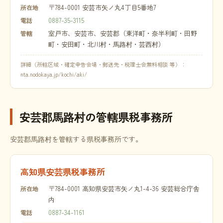
〒784-0001 安芸市矢ノ丸4丁目5番地7
所在地
0887-35-3115
電話
室戸市、安芸市、安芸郡（東洋町・奈半利町・田野
管轄
町・安田町・北川村・馬路村・芸西村）
詳細（所轄区域・確定申告会場・郵送先・税理士会無料相談 等）：
nta.nodokaya.jp/kochi/aki/
安芸郡馬路村の管轄県税事務所
安芸郡馬路村を管轄する県税事務所です。
高知県安芸県税事務所
〒784-0001 高知県安芸市矢ノ丸1-4-36 安芸総合庁舎
所在地
内
0887-34-1161
電話