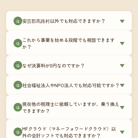
安芸郡馬路村以外でも対応できますか？
▼
Q
はい、安芸郡馬路村を含む全国対応をしていま
これから事業を始める段階でも相談できます
す。Zoomやチャットツールを使ったオンラインで
▼
Q
か？
のやり取りが中心ですので、地域を問わずサポー
ト可能です。実際に北海道から九州まで、幅広い
もちろんです。創業一期目向けの特別料金（年間
なぜ決算料が0円なのですか？
▼
地域の事業者さまにご利用いただいています。
Q
180,000円〜）をご用意しています。事業計画の段
階から税務面でのアドバイスが可能です。融資相
毎月の記帳代行を通じて、決算に必要な準備を月
談にも対応しています。
社会福祉法人やNPO法人でも対応可能ですか？
▼
Q
次で進めています。そのため、決算時に追加の作
業負担が少なく、決算料をいただかないサブスク
対応可能です。ただし、社会福祉法人・NPO法人
リプション型の料金体系を実現しています。年間
現在他の税理士に依頼していますが、乗り換え
は営利法人とは会計基準や監査要件が異なるた
▼
Q
コストが事前にわかるので、資金繰りの見通しも
できますか？
め、別途お見積りとなります。まずはお気軽にご
立てやすくなります。
相談ください。
はい、スムーズに引き継げるようサポートいたし
MFクラウド（マネーフォワードクラウド）以
ます。前任の税理士事務所との連携や、過去の帳
▼
Q
外の会計ソフトでも対応できますか？