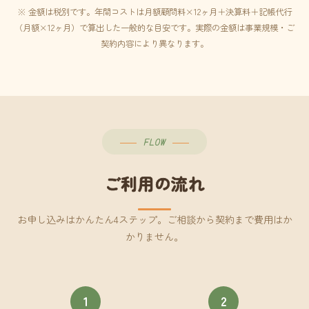
※ 金額は税別です。年間コストは月額顧問料×12ヶ月＋決算料＋記帳代行
（月額×12ヶ月）で算出した一般的な目安です。実際の金額は事業規模・ご
契約内容により異なります。
FLOW
ご利用の流れ
お申し込みはかんたん4ステップ。ご相談から契約まで費用はか
かりません。
1
2