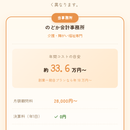
く異なります。
当事務所
のどか会計事務所
介護・障がい福祉専門
年間コストの目安
33.6
約
万円〜
創業一期目プランなら年 18 万円〜
28,000円〜
月額顧問料
0円
決算料（年1回）