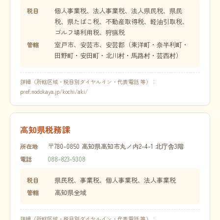
個人事業税、法人事業税、法人県民税、県民
税目
税、県たばこ税、不動産取得税、軽油引取税、
ゴルフ場利用税、狩猟税
室戸市、安芸市、安芸郡（東洋町・奈半利町・
管轄
田野町・安田町・北川村・馬路村・芸西村）
詳細（所轄区域・税目別ダイヤルイン・代表電話 等）：
pref.nodokaya.jp/kochi/aki/
高知県税務課
〒780-0850 高知県高知市丸ノ内2-4-1 北庁舎3階
所在地
088-823-9308
電話
県民税、事業税、個人事業税、法人事業税
税目
高知県全域
管轄
詳細（所轄区域・税目別ダイヤルイン・代表電話 等）：