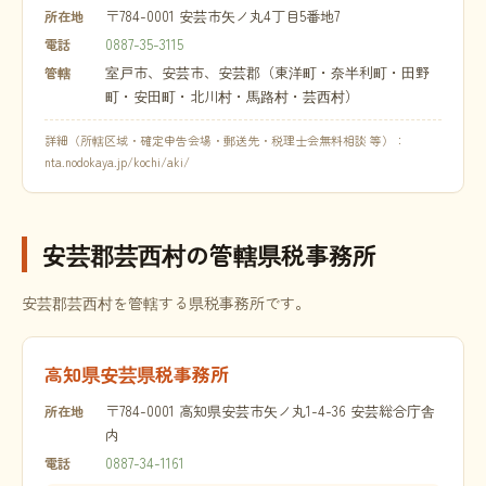
〒784-0001 安芸市矢ノ丸4丁目5番地7
所在地
0887-35-3115
電話
室戸市、安芸市、安芸郡（東洋町・奈半利町・田野
管轄
町・安田町・北川村・馬路村・芸西村）
詳細（所轄区域・確定申告会場・郵送先・税理士会無料相談 等）：
nta.nodokaya.jp/kochi/aki/
安芸郡芸西村の管轄県税事務所
安芸郡芸西村を管轄する県税事務所です。
高知県安芸県税事務所
〒784-0001 高知県安芸市矢ノ丸1-4-36 安芸総合庁舎
所在地
内
0887-34-1161
電話