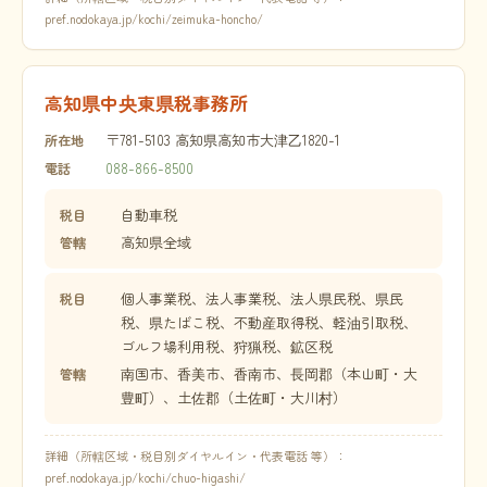
pref.nodokaya.jp/kochi/zeimuka-honcho/
高知県中央東県税事務所
〒781-5103 高知県高知市大津乙1820-1
所在地
088-866-8500
電話
自動車税
税目
高知県全域
管轄
個人事業税、法人事業税、法人県民税、県民
税目
税、県たばこ税、不動産取得税、軽油引取税、
ゴルフ場利用税、狩猟税、鉱区税
南国市、香美市、香南市、長岡郡（本山町・大
管轄
豊町）、土佐郡（土佐町・大川村）
詳細（所轄区域・税目別ダイヤルイン・代表電話 等）：
pref.nodokaya.jp/kochi/chuo-higashi/