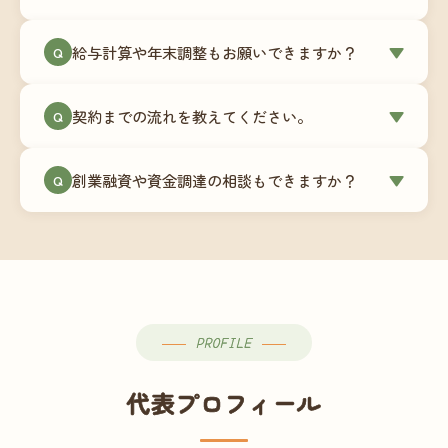
簿データの移行もお手伝いします。決算期のタイ
ミングでの乗り換えが最もスムーズですが、期中
当事務所はマネーフォワードクラウド専門でご提
給与計算や年末調整もお願いできますか？
▼
での変更も対応可能です。
Q
供しています。これから会計ソフトを導入される
場合はもちろん、他ソフトからの移行もお手伝い
はい、オプションで承っています。給与計算（勤
します。freee・弥生会計等をご利用中の場合は、
契約までの流れを教えてください。
▼
Q
怠集計あり／5名まで）は月額15,000円〜、年末調
乗り換えタイミングもあわせてご相談ください。
整（5名まで）は月額2,000円〜（いずれも税別）で
①無料Zoom相談のご予約 → ②オンライン面談
す。人数が増える場合は別途お見積りします。
創業融資や資金調達の相談もできますか？
▼
Q
（30〜60分）でご事業内容・ご要望のヒアリング
→ ③お見積り・ご契約 → ④MFクラウドの初期設
はい、対応可能です。監査法人出身の公認会計士
定 → ⑤月次顧問スタート、という流れです。ご相
が、事業計画書の作成や日本政策金融公庫・信用
談から契約まで費用は発生しませんので、お気軽
保証協会経由の融資申請をサポートします。介
にご連絡ください。
護・障がい福祉事業の特性を踏まえた資金計画を
ご提案します。
PROFILE
代表プロフィール