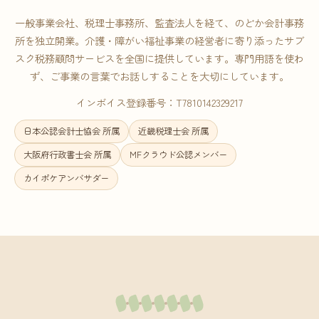
一般事業会社、税理士事務所、監査法人を経て、のどか会計事務
所を独立開業。介護・障がい福祉事業の経営者に寄り添ったサブ
スク税務顧問サービスを全国に提供しています。専門用語を使わ
ず、ご事業の言葉でお話しすることを大切にしています。
インボイス登録番号：T7810142329217
日本公認会計士協会 所属
近畿税理士会 所属
大阪府行政書士会 所属
MFクラウド公認メンバー
カイポケアンバサダー