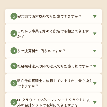
安芸郡芸西村以外でも対応できますか？
▼
Q
はい、安芸郡芸西村を含む全国対応をしていま
これから事業を始める段階でも相談できます
す。Zoomやチャットツールを使ったオンラインで
▼
Q
か？
のやり取りが中心ですので、地域を問わずサポー
ト可能です。実際に北海道から九州まで、幅広い
もちろんです。創業一期目向けの特別料金（年間
なぜ決算料が0円なのですか？
▼
地域の事業者さまにご利用いただいています。
Q
180,000円〜）をご用意しています。事業計画の段
階から税務面でのアドバイスが可能です。融資相
毎月の記帳代行を通じて、決算に必要な準備を月
談にも対応しています。
社会福祉法人やNPO法人でも対応可能ですか？
▼
Q
次で進めています。そのため、決算時に追加の作
業負担が少なく、決算料をいただかないサブスク
対応可能です。ただし、社会福祉法人・NPO法人
リプション型の料金体系を実現しています。年間
現在他の税理士に依頼していますが、乗り換え
は営利法人とは会計基準や監査要件が異なるた
▼
Q
コストが事前にわかるので、資金繰りの見通しも
できますか？
め、別途お見積りとなります。まずはお気軽にご
立てやすくなります。
相談ください。
はい、スムーズに引き継げるようサポートいたし
MFクラウド（マネーフォワードクラウド）以
ます。前任の税理士事務所との連携や、過去の帳
▼
Q
外の会計ソフトでも対応できますか？