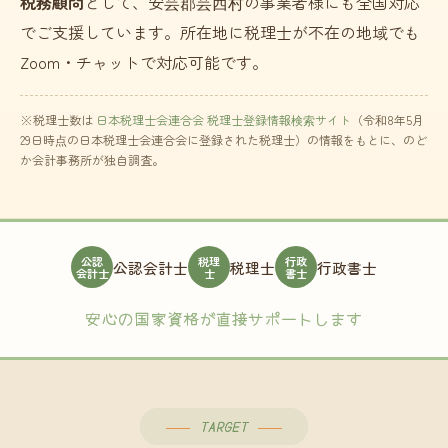
税務顧問
として、安芸郡芸西村の事業者様にも全国対応
でご支援しています。所在地に税理士が不在の地域でも
Zoom・チャットで対応可能です。
※税理士数は
日本税理士会連合会 税理士登録情報検索サイト
（令和8年5月
29日時点の日本税理士会連合会に登録された税理士）の情報をもとに、のど
か会計事務所が独自調査。
公認
税理
行政
公認会計士
税理士
行政書士
会計士
士
書士
安心の国家資格が直接サポートします
TARGET