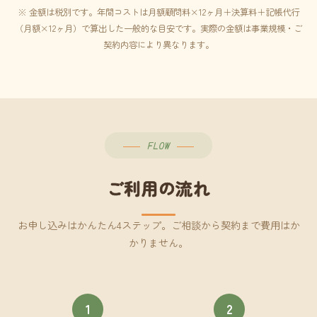
※ 金額は税別です。年間コストは月額顧問料×12ヶ月＋決算料＋記帳代行
（月額×12ヶ月）で算出した一般的な目安です。実際の金額は事業規模・ご
契約内容により異なります。
FLOW
ご利用の流れ
お申し込みはかんたん4ステップ。ご相談から契約まで費用はか
かりません。
1
2