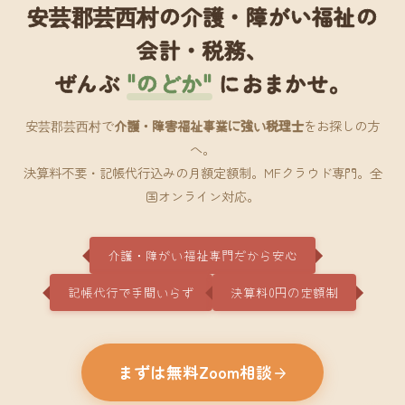
安芸郡芸西村の介護・障がい福祉の
会計・税務、
ぜんぶ
"のどか"
におまかせ。
安芸郡芸西村で
介護・障害福祉事業に強い税理士
をお探しの方
へ。
決算料不要・記帳代行込みの月額定額制。MFクラウド専門。全
国オンライン対応。
介護・障がい福祉専門だから安心
記帳代行で手間いらず
決算料0円の定額制
まずは無料Zoom相談