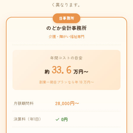
く異なります。
当事務所
のどか会計事務所
介護・障がい福祉専門
年間コストの目安
33.6
約
万円〜
創業一期目プランなら年 18 万円〜
28,000円〜
月額顧問料
0円
決算料（年1回）