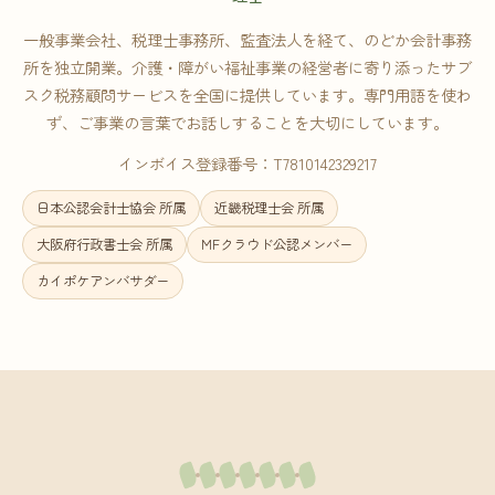
一般事業会社、税理士事務所、監査法人を経て、のどか会計事務
所を独立開業。介護・障がい福祉事業の経営者に寄り添ったサブ
スク税務顧問サービスを全国に提供しています。専門用語を使わ
ず、ご事業の言葉でお話しすることを大切にしています。
インボイス登録番号：T7810142329217
日本公認会計士協会 所属
近畿税理士会 所属
大阪府行政書士会 所属
MFクラウド公認メンバー
カイポケアンバサダー