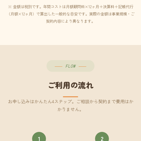
※ 金額は税別です。年間コストは月額顧問料×12ヶ月＋決算料＋記帳代行
（月額×12ヶ月）で算出した一般的な目安です。実際の金額は事業規模・ご
契約内容により異なります。
FLOW
ご利用の流れ
お申し込みはかんたん4ステップ。ご相談から契約まで費用はか
かりません。
1
2