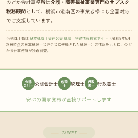
のどか会計事務所は
介護・障害福祉事業専門のサブスク
税務顧問
として、横浜市港南区の事業者様にも全国対応
でご支援しています。
※税理士数は
日本税理士会連合会 税理士登録情報検索サイト
（令和8年5月
29日時点の日本税理士会連合会に登録された税理士）の情報をもとに、のど
か会計事務所が独自調査。
公認
税理
行政
公認会計士
税理士
行政書士
会計士
士
書士
安心の国家資格が直接サポートします
TARGET