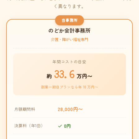
く異なります。
当事務所
のどか会計事務所
介護・障がい福祉専門
年間コストの目安
33.6
約
万円〜
創業一期目プランなら年 18 万円〜
28,000円〜
月額顧問料
0円
決算料（年1回）