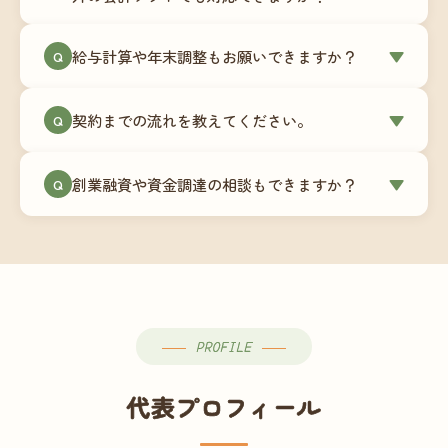
簿データの移行もお手伝いします。決算期のタイ
ミングでの乗り換えが最もスムーズですが、期中
当事務所はマネーフォワードクラウド専門でご提
給与計算や年末調整もお願いできますか？
▼
での変更も対応可能です。
Q
供しています。これから会計ソフトを導入される
場合はもちろん、他ソフトからの移行もお手伝い
はい、オプションで承っています。給与計算（勤
します。freee・弥生会計等をご利用中の場合は、
契約までの流れを教えてください。
▼
Q
怠集計あり／5名まで）は月額15,000円〜、年末調
乗り換えタイミングもあわせてご相談ください。
整（5名まで）は月額2,000円〜（いずれも税別）で
①無料Zoom相談のご予約 → ②オンライン面談
す。人数が増える場合は別途お見積りします。
創業融資や資金調達の相談もできますか？
▼
Q
（30〜60分）でご事業内容・ご要望のヒアリング
→ ③お見積り・ご契約 → ④MFクラウドの初期設
はい、対応可能です。監査法人出身の公認会計士
定 → ⑤月次顧問スタート、という流れです。ご相
が、事業計画書の作成や日本政策金融公庫・信用
談から契約まで費用は発生しませんので、お気軽
保証協会経由の融資申請をサポートします。介
にご連絡ください。
護・障がい福祉事業の特性を踏まえた資金計画を
ご提案します。
PROFILE
代表プロフィール