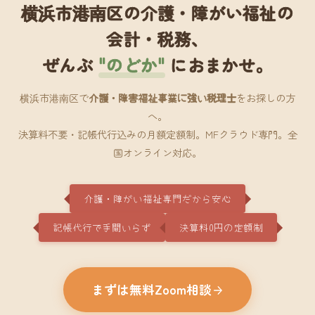
横浜市港南区の介護・障がい福祉の
会計・税務、
ぜんぶ
"のどか"
におまかせ。
横浜市港南区で
介護・障害福祉事業に強い税理士
をお探しの方
へ。
決算料不要・記帳代行込みの月額定額制。MFクラウド専門。全
国オンライン対応。
介護・障がい福祉専門だから安心
記帳代行で手間いらず
決算料0円の定額制
まずは無料Zoom相談