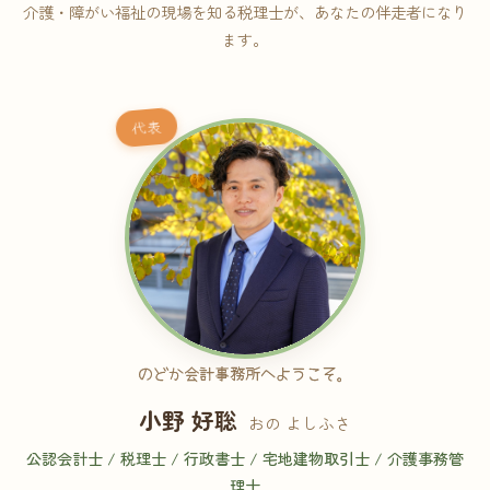
介護・障がい福祉の現場を知る税理士が、あなたの伴走者になり
ます。
代表
のどか会計事務所へようこそ。
小野 好聡
おの よしふさ
公認会計士 / 税理士 / 行政書士 / 宅地建物取引士 / 介護事務管
理士