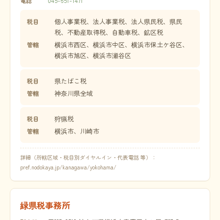
045-651-1471
電話
個人事業税、法人事業税、法人県民税、県民
税目
税、不動産取得税、自動車税、鉱区税
横浜市西区、横浜市中区、横浜市保土ケ谷区、
管轄
横浜市旭区、横浜市瀬谷区
県たばこ税
税目
神奈川県全域
管轄
狩猟税
税目
横浜市、川崎市
管轄
詳細（所轄区域・税目別ダイヤルイン・代表電話 等）：
pref.nodokaya.jp/kanagawa/yokohama/
緑県税事務所