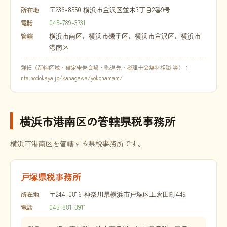
〒236-8550 横浜市金沢区並木3丁目2番9号
所在地
045-789-3731
電話
横浜市南区、横浜市磯子区、横浜市金沢区、横浜市
管轄
港南区
詳細（所轄区域・確定申告会場・郵送先・税理士会無料相談 等）：
nta.nodokaya.jp/kanagawa/yokohamam/
横浜市港南区の管轄県税事務所
横浜市港南区を管轄する県税事務所です。
戸塚県税事務所
〒244-0816 神奈川県横浜市戸塚区上倉田町449
所在地
045-881-3911
電話