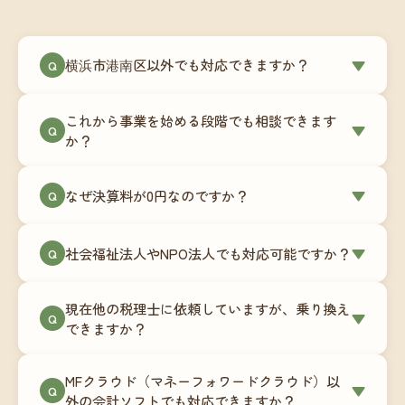
横浜市港南区以外でも対応できますか？
▼
Q
はい、横浜市港南区を含む全国対応をしていま
これから事業を始める段階でも相談できます
す。Zoomやチャットツールを使ったオンラインで
▼
Q
か？
のやり取りが中心ですので、地域を問わずサポー
ト可能です。実際に北海道から九州まで、幅広い
もちろんです。創業一期目向けの特別料金（年間
なぜ決算料が0円なのですか？
▼
地域の事業者さまにご利用いただいています。
Q
180,000円〜）をご用意しています。事業計画の段
階から税務面でのアドバイスが可能です。融資相
毎月の記帳代行を通じて、決算に必要な準備を月
談にも対応しています。
社会福祉法人やNPO法人でも対応可能ですか？
▼
Q
次で進めています。そのため、決算時に追加の作
業負担が少なく、決算料をいただかないサブスク
対応可能です。ただし、社会福祉法人・NPO法人
リプション型の料金体系を実現しています。年間
現在他の税理士に依頼していますが、乗り換え
は営利法人とは会計基準や監査要件が異なるた
▼
Q
コストが事前にわかるので、資金繰りの見通しも
できますか？
め、別途お見積りとなります。まずはお気軽にご
立てやすくなります。
相談ください。
はい、スムーズに引き継げるようサポートいたし
MFクラウド（マネーフォワードクラウド）以
ます。前任の税理士事務所との連携や、過去の帳
▼
Q
外の会計ソフトでも対応できますか？