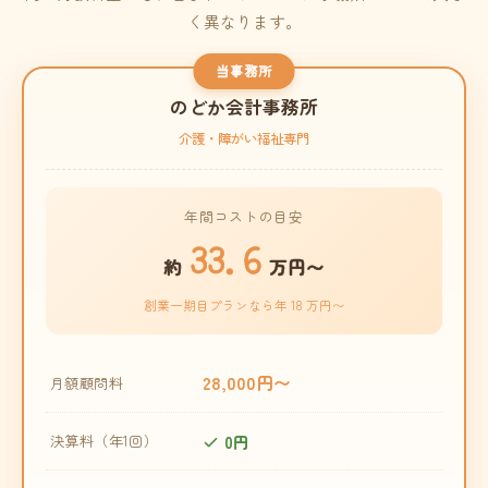
く異なります。
当事務所
のどか会計事務所
介護・障がい福祉専門
年間コストの目安
33.6
約
万円〜
創業一期目プランなら年 18 万円〜
28,000円〜
月額顧問料
0円
決算料（年1回）