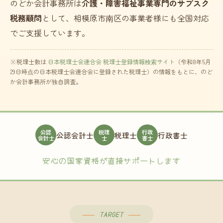
のどか会計事務所は
介護・障害福祉事業専門のサブスク
税務顧問
として、相模原市南区の事業者様にも全国対応
でご支援しています。
※税理士数は
日本税理士会連合会 税理士登録情報検索サイト
（令和8年5月
29日時点の日本税理士会連合会に登録された税理士）の情報をもとに、のど
か会計事務所が独自調査。
公認
税理
行政
公認会計士
税理士
行政書士
会計士
士
書士
安心の国家資格が直接サポートします
TARGET