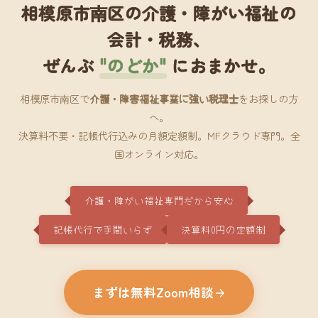
相模原市南区の介護・障がい福祉の
会計・税務、
ぜんぶ
"のどか"
におまかせ。
相模原市南区で
介護・障害福祉事業に強い税理士
をお探しの方
へ。
決算料不要・記帳代行込みの月額定額制。MFクラウド専門。全
国オンライン対応。
介護・障がい福祉専門だから安心
記帳代行で手間いらず
決算料0円の定額制
まずは無料Zoom相談