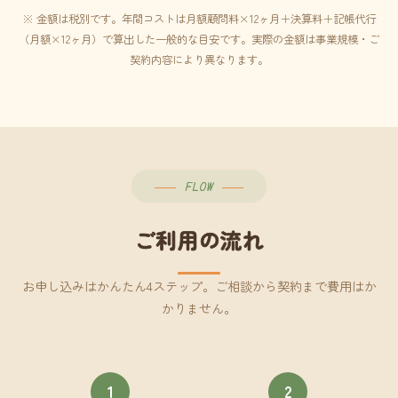
※ 金額は税別です。年間コストは月額顧問料×12ヶ月＋決算料＋記帳代行
（月額×12ヶ月）で算出した一般的な目安です。実際の金額は事業規模・ご
契約内容により異なります。
FLOW
ご利用の流れ
お申し込みはかんたん4ステップ。ご相談から契約まで費用はか
かりません。
1
2