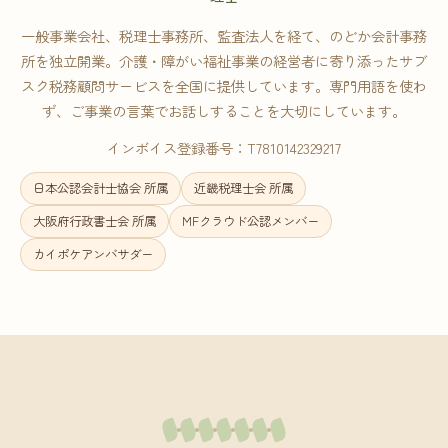
一般事業会社、税理士事務所、監査法人を経て、のどか会計事務
所を独立開業。介護・障がい福祉事業の経営者に寄り添ったサブ
スク税務顧問サービスを全国に提供しています。専門用語を使わ
ず、ご事業の言葉でお話しすることを大切にしています。
インボイス登録番号：T7810142329217
日本公認会計士協会 所属
近畿税理士会 所属
大阪府行政書士会 所属
MFクラウド公認メンバー
カイポケアンバサダー