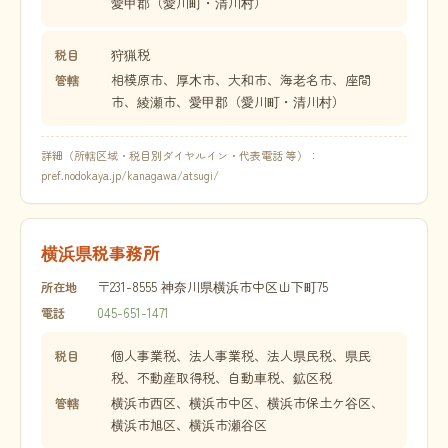
愛甲郡（愛川町・清川村）
狩猟税
税目
相模原市、厚木市、大和市、海老名市、座間
管轄
市、綾瀬市、愛甲郡（愛川町・清川村）
詳細（所轄区域・税目別ダイヤルイン・代表電話 等）：
pref.nodokaya.jp/kanagawa/atsugi/
横浜県税事務所
〒231-8555 神奈川県横浜市中区山下町75
所在地
045-651-1471
電話
個人事業税、法人事業税、法人県民税、県民
税目
税、不動産取得税、自動車税、鉱区税
横浜市西区、横浜市中区、横浜市保土ケ谷区、
管轄
横浜市旭区、横浜市瀬谷区