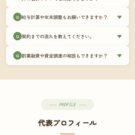
簿データの移行もお手伝いします。決算期のタイ
ミングでの乗り換えが最もスムーズですが、期中
当事務所はマネーフォワードクラウド専門でご提
給与計算や年末調整もお願いできますか？
▼
での変更も対応可能です。
Q
供しています。これから会計ソフトを導入される
場合はもちろん、他ソフトからの移行もお手伝い
はい、オプションで承っています。給与計算（勤
します。freee・弥生会計等をご利用中の場合は、
契約までの流れを教えてください。
▼
Q
怠集計あり／5名まで）は月額15,000円〜、年末調
乗り換えタイミングもあわせてご相談ください。
整（5名まで）は月額2,000円〜（いずれも税別）で
①無料Zoom相談のご予約 → ②オンライン面談
す。人数が増える場合は別途お見積りします。
創業融資や資金調達の相談もできますか？
▼
Q
（30〜60分）でご事業内容・ご要望のヒアリング
→ ③お見積り・ご契約 → ④MFクラウドの初期設
はい、対応可能です。監査法人出身の公認会計士
定 → ⑤月次顧問スタート、という流れです。ご相
が、事業計画書の作成や日本政策金融公庫・信用
談から契約まで費用は発生しませんので、お気軽
保証協会経由の融資申請をサポートします。介
にご連絡ください。
護・障がい福祉事業の特性を踏まえた資金計画を
ご提案します。
PROFILE
代表プロフィール