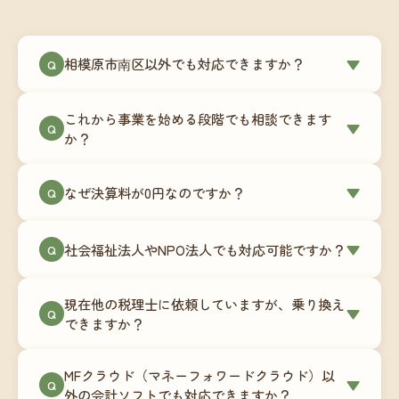
相模原市南区以外でも対応できますか？
▼
Q
はい、相模原市南区を含む全国対応をしていま
これから事業を始める段階でも相談できます
す。Zoomやチャットツールを使ったオンラインで
▼
Q
か？
のやり取りが中心ですので、地域を問わずサポー
ト可能です。実際に北海道から九州まで、幅広い
もちろんです。創業一期目向けの特別料金（年間
なぜ決算料が0円なのですか？
▼
地域の事業者さまにご利用いただいています。
Q
180,000円〜）をご用意しています。事業計画の段
階から税務面でのアドバイスが可能です。融資相
毎月の記帳代行を通じて、決算に必要な準備を月
談にも対応しています。
社会福祉法人やNPO法人でも対応可能ですか？
▼
Q
次で進めています。そのため、決算時に追加の作
業負担が少なく、決算料をいただかないサブスク
対応可能です。ただし、社会福祉法人・NPO法人
リプション型の料金体系を実現しています。年間
現在他の税理士に依頼していますが、乗り換え
は営利法人とは会計基準や監査要件が異なるた
▼
Q
コストが事前にわかるので、資金繰りの見通しも
できますか？
め、別途お見積りとなります。まずはお気軽にご
立てやすくなります。
相談ください。
はい、スムーズに引き継げるようサポートいたし
MFクラウド（マネーフォワードクラウド）以
ます。前任の税理士事務所との連携や、過去の帳
▼
Q
外の会計ソフトでも対応できますか？