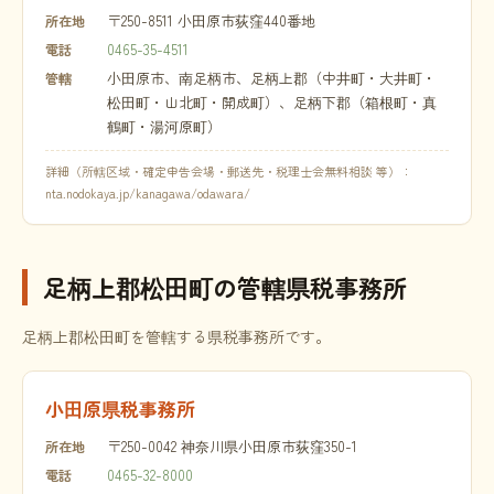
〒250-8511 小田原市荻窪440番地
所在地
0465-35-4511
電話
小田原市、南足柄市、足柄上郡（中井町・大井町・
管轄
松田町・山北町・開成町）、足柄下郡（箱根町・真
鶴町・湯河原町）
詳細（所轄区域・確定申告会場・郵送先・税理士会無料相談 等）：
nta.nodokaya.jp/kanagawa/odawara/
足柄上郡松田町の管轄県税事務所
足柄上郡松田町を管轄する県税事務所です。
小田原県税事務所
〒250-0042 神奈川県小田原市荻窪350-1
所在地
0465-32-8000
電話