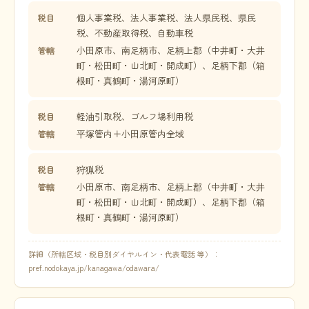
個人事業税、法人事業税、法人県民税、県民
税目
税、不動産取得税、自動車税
小田原市、南足柄市、足柄上郡（中井町・大井
管轄
町・松田町・山北町・開成町）、足柄下郡（箱
根町・真鶴町・湯河原町）
軽油引取税、ゴルフ場利用税
税目
平塚管内＋小田原管内全域
管轄
狩猟税
税目
小田原市、南足柄市、足柄上郡（中井町・大井
管轄
町・松田町・山北町・開成町）、足柄下郡（箱
根町・真鶴町・湯河原町）
詳細（所轄区域・税目別ダイヤルイン・代表電話 等）：
pref.nodokaya.jp/kanagawa/odawara/