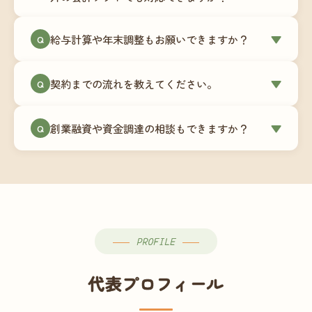
簿データの移行もお手伝いします。決算期のタイ
ミングでの乗り換えが最もスムーズですが、期中
当事務所はマネーフォワードクラウド専門でご提
給与計算や年末調整もお願いできますか？
▼
での変更も対応可能です。
Q
供しています。これから会計ソフトを導入される
場合はもちろん、他ソフトからの移行もお手伝い
はい、オプションで承っています。給与計算（勤
します。freee・弥生会計等をご利用中の場合は、
契約までの流れを教えてください。
▼
Q
怠集計あり／5名まで）は月額15,000円〜、年末調
乗り換えタイミングもあわせてご相談ください。
整（5名まで）は月額2,000円〜（いずれも税別）で
①無料Zoom相談のご予約 → ②オンライン面談
す。人数が増える場合は別途お見積りします。
創業融資や資金調達の相談もできますか？
▼
Q
（30〜60分）でご事業内容・ご要望のヒアリング
→ ③お見積り・ご契約 → ④MFクラウドの初期設
はい、対応可能です。監査法人出身の公認会計士
定 → ⑤月次顧問スタート、という流れです。ご相
が、事業計画書の作成や日本政策金融公庫・信用
談から契約まで費用は発生しませんので、お気軽
保証協会経由の融資申請をサポートします。介
にご連絡ください。
護・障がい福祉事業の特性を踏まえた資金計画を
ご提案します。
PROFILE
代表プロフィール