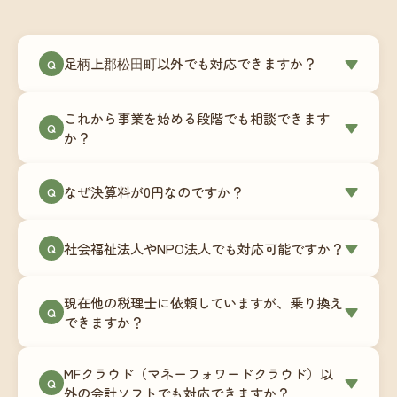
足柄上郡松田町以外でも対応できますか？
▼
Q
はい、足柄上郡松田町を含む全国対応をしていま
これから事業を始める段階でも相談できます
す。Zoomやチャットツールを使ったオンラインで
▼
Q
か？
のやり取りが中心ですので、地域を問わずサポー
ト可能です。実際に北海道から九州まで、幅広い
もちろんです。創業一期目向けの特別料金（年間
なぜ決算料が0円なのですか？
▼
地域の事業者さまにご利用いただいています。
Q
180,000円〜）をご用意しています。事業計画の段
階から税務面でのアドバイスが可能です。融資相
毎月の記帳代行を通じて、決算に必要な準備を月
談にも対応しています。
社会福祉法人やNPO法人でも対応可能ですか？
▼
Q
次で進めています。そのため、決算時に追加の作
業負担が少なく、決算料をいただかないサブスク
対応可能です。ただし、社会福祉法人・NPO法人
リプション型の料金体系を実現しています。年間
現在他の税理士に依頼していますが、乗り換え
は営利法人とは会計基準や監査要件が異なるた
▼
Q
コストが事前にわかるので、資金繰りの見通しも
できますか？
め、別途お見積りとなります。まずはお気軽にご
立てやすくなります。
相談ください。
はい、スムーズに引き継げるようサポートいたし
MFクラウド（マネーフォワードクラウド）以
ます。前任の税理士事務所との連携や、過去の帳
▼
Q
外の会計ソフトでも対応できますか？