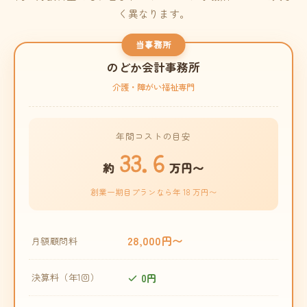
く異なります。
当事務所
のどか会計事務所
介護・障がい福祉専門
年間コストの目安
33.6
約
万円〜
創業一期目プランなら年 18 万円〜
28,000円〜
月額顧問料
0円
決算料（年1回）