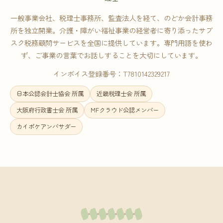
一般事業会社、税理士事務所、監査法人を経て、のどか会計事務
所を独立開業。介護・障がい福祉事業の経営者に寄り添ったサブ
スク税務顧問サービスを全国に提供しています。専門用語を使わ
ず、ご事業の言葉でお話しすることを大切にしています。
インボイス登録番号：T7810142329217
日本公認会計士協会 所属
近畿税理士会 所属
大阪府行政書士会 所属
MFクラウド公認メンバー
カイポケアンバサダー