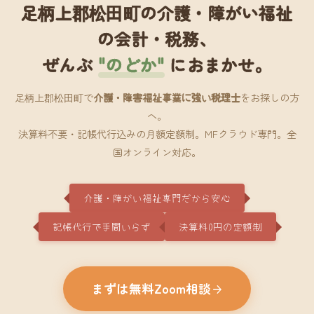
足柄上郡松田町の介護・障がい福祉
の会計・税務、
ぜんぶ
"のどか"
におまかせ。
足柄上郡松田町で
介護・障害福祉事業に強い税理士
をお探しの方
へ。
決算料不要・記帳代行込みの月額定額制。MFクラウド専門。全
国オンライン対応。
介護・障がい福祉専門だから安心
記帳代行で手間いらず
決算料0円の定額制
まずは無料Zoom相談