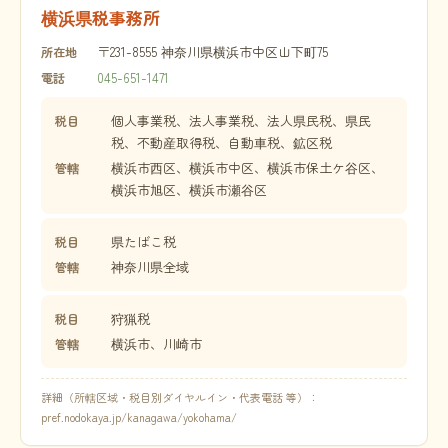
横浜県税事務所
〒231-8555 神奈川県横浜市中区山下町75
所在地
045-651-1471
電話
個人事業税、法人事業税、法人県民税、県民
税目
税、不動産取得税、自動車税、鉱区税
横浜市西区、横浜市中区、横浜市保土ケ谷区、
管轄
横浜市旭区、横浜市瀬谷区
県たばこ税
税目
神奈川県全域
管轄
狩猟税
税目
横浜市、川崎市
管轄
詳細（所轄区域・税目別ダイヤルイン・代表電話 等）：
pref.nodokaya.jp/kanagawa/yokohama/