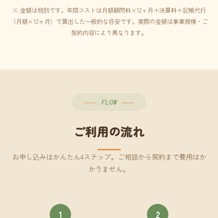
※ 金額は税別です。年間コストは月額顧問料×12ヶ月＋決算料＋記帳代行
（月額×12ヶ月）で算出した一般的な目安です。実際の金額は事業規模・ご
契約内容により異なります。
FLOW
ご利用の流れ
お申し込みはかんたん4ステップ。ご相談から契約まで費用はか
かりません。
1
2