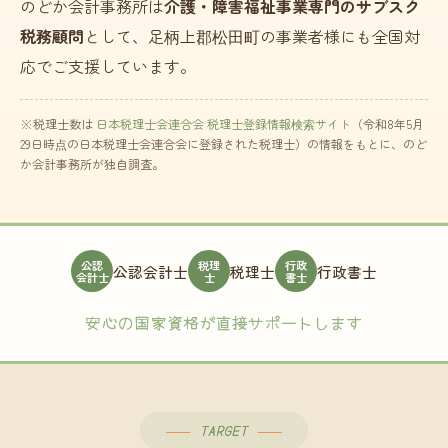
のどか会計事務所は
介護・障害福祉事業専門のサブスク
税務顧問
として、足柄上郡松田町の事業者様にも全国対
応でご支援しています。
※税理士数は
日本税理士会連合会 税理士登録情報検索サイト
（令和8年5月
29日時点の日本税理士会連合会に登録された税理士）の情報をもとに、のど
か会計事務所が独自調査。
公認
税理
行政
公認会計士
税理士
行政書士
会計士
士
書士
安心の国家資格が直接サポートします
TARGET