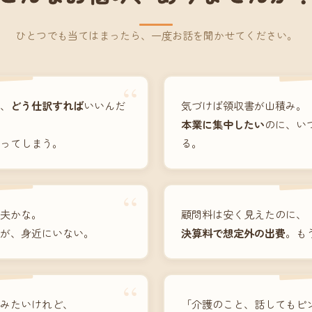
ひとつでも当てはまったら、一度お話を聞かせてください。
“
、
どう仕訳すれば
いいんだ
気づけば領収書が山積み。
本業に集中したい
のに、い
ってしまう。
る。
“
夫かな。
顧問料は安く見えたのに、
が、身近にいない。
決算料で想定外の出費
。も
“
みたいけれど、
「介護のこと、話してもピ