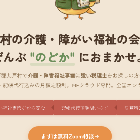
村の介護・障がい福祉の
ぜんぶ
"のどか"
におまかせ
戸郡九戸村で
介護・障害福祉事業に強い税理士
をお探しの方
・記帳代行込みの月額定額制。MFクラウド専門。全国オン
い福祉専門だから安心
記帳代行で手間いらず
決算料
まずは無料Zoom相談