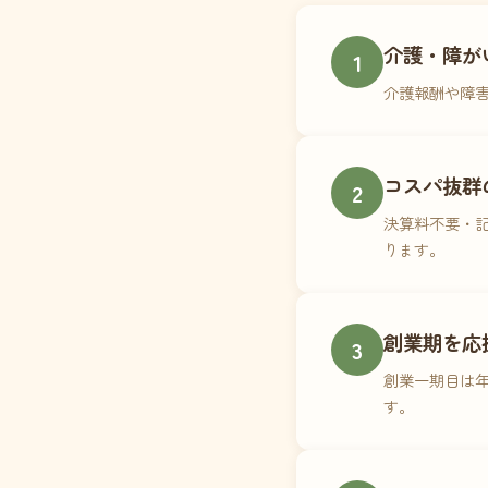
介護・障が
1
介護報酬や障
コスパ抜群
2
決算料不要・記
ります。
創業期を応
3
創業一期目は年
す。