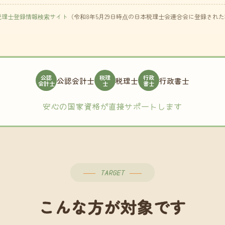
税理士登録情報検索サイト
（令和8年5月29日時点の日本税理士会連合会に登録され
公認
税理
行政
公認会計士
税理士
行政書士
会計士
士
書士
安心の国家資格が直接サポートします
TARGET
こんな方が対象です