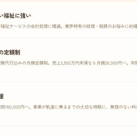
い福祉に強い
害福祉サービスの会計処理に精通。業界特有の経理・税務のお悩みに的
の定額制
帳代行込みの月額定額制。売上3,500万円未満なら月額28,000円〜。
援
間180,000円〜。事業が軌道に乗るまでの大切な時期に、無理のない