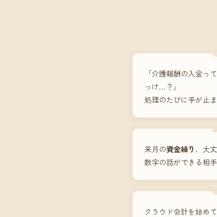
「介護報酬の入金って
っけ…？」
処理のたびに手が止ま
来月の
資金繰り
、大丈
数字の話ができる相手
クラウド会計を始めて