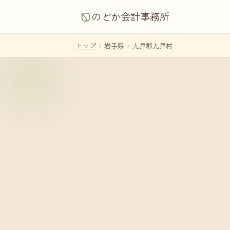
のどか会計事務所
トップ
›
岩手県
›
九戸郡九戸村