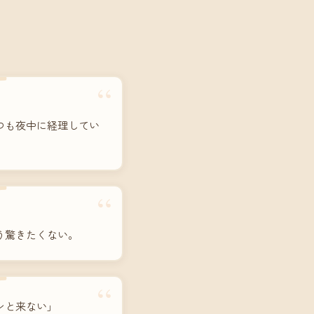
“
つも夜中に経理してい
“
う驚きたくない。
“
ンと来ない」