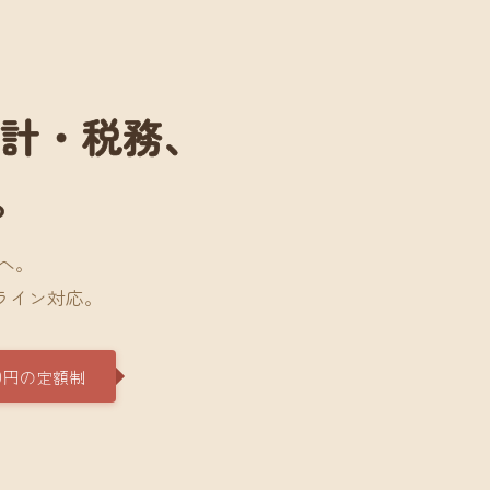
会計・税務、
。
へ。
ライン対応。
0円の定額制