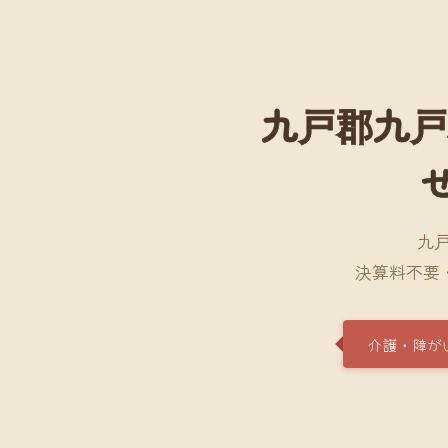
九戸郡九戸
九
決算料不要
介護・障が