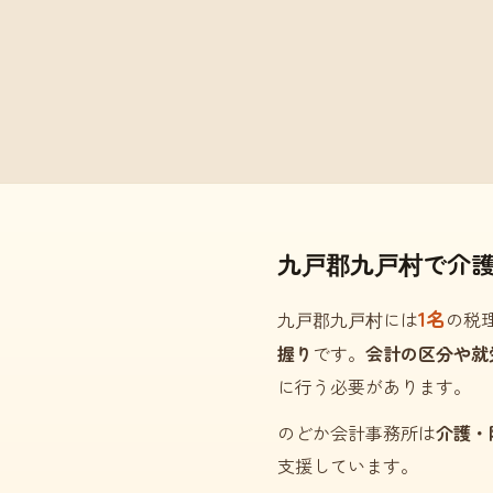
九戸郡九戸村で介
1名
九戸郡九戸村には
の税
握り
です。
会計の区分や就
に行う必要があります。
のどか会計事務所は
介護・
支援しています。