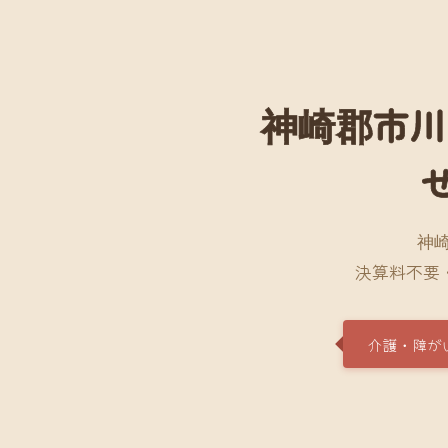
神崎郡市川
神
決算料不要
介護・障が