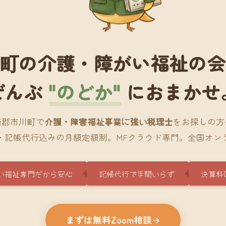
町の介護・障がい福祉の
ぜんぶ
"のどか"
におまかせ
崎郡市川町で
介護・障害福祉事業に強い税理士
をお探しの方
・記帳代行込みの月額定額制。MFクラウド専門。全国オン
い福祉専門だから安心
記帳代行で手間いらず
決算料
まずは無料Zoom相談