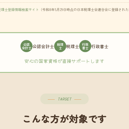
税理士登録情報検索サイト
（令和8年5月29日時点の日本税理士会連合会に登録され
公認
税理
行政
公認会計士
税理士
行政書士
会計士
士
書士
安心の国家資格が直接サポートします
TARGET
こんな方が対象です