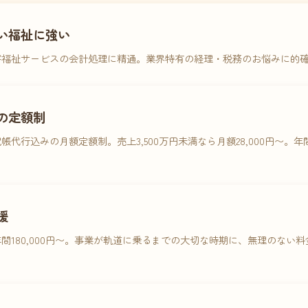
い福祉に強い
害福祉サービスの会計処理に精通。業界特有の経理・税務のお悩みに的
の定額制
帳代行込みの月額定額制。売上3,500万円未満なら月額28,000円〜。
援
間180,000円〜。事業が軌道に乗るまでの大切な時期に、無理のない