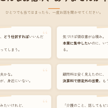
ひとつでも当てはまったら、一度お話を聞かせてください。
“
、
どう仕訳すれば
いいんだ
気づけば領収書が山積み。
本業に集中したい
のに、い
ってしまう。
る。
“
夫かな。
顧問料は安く見えたのに、
が、身近にいない。
決算料で想定外の出費
。も
“
みたいけれど、
「介護のこと、話してもピ