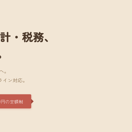
会計・税務、
。
へ。
ライン対応。
0円の定額制