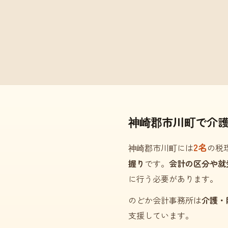
神崎郡市川町で介
2名
神崎郡市川町には
の税
握り
です。
会計の区分や就
に行う必要があります。
のどか会計事務所は
介護・
支援しています。