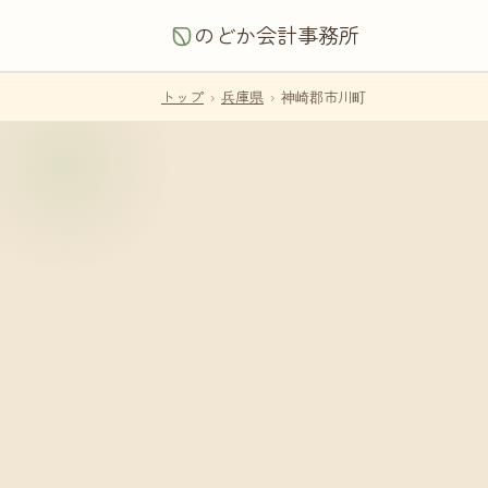
のどか会計事務所
トップ
›
兵庫県
›
神崎郡市川町