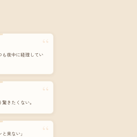
“
つも夜中に経理してい
“
う驚きたくない。
“
ンと来ない」