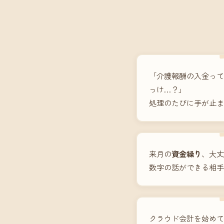
「介護報酬の入金って
っけ…？」
処理のたびに手が止ま
来月の
資金繰り
、大丈
数字の話ができる相手
クラウド会計を始めて