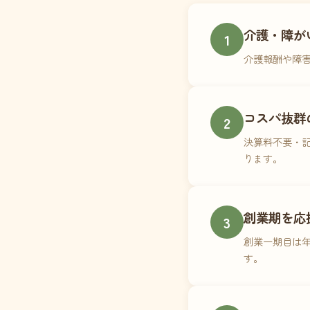
介護・障が
1
介護報酬や障
コスパ抜群
2
決算料不要・記
ります。
創業期を応
3
創業一期目は年
す。