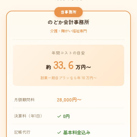
当事務所
のどか会計事務所
介護・障がい福祉専門
年間コストの目安
33.6
約
万円〜
創業一期目プランなら年 18 万円〜
28,000円〜
月額顧問料
0円
決算料（年1回）
基本料金込み
記帳代行