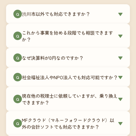
渋川市以外でも対応できますか？
▼
Q
はい、渋川市を含む全国対応をしています。Zoom
これから事業を始める段階でも相談できます
やチャットツールを使ったオンラインでのやり取
▼
Q
か？
りが中心ですので、地域を問わずサポート可能で
す。実際に北海道から九州まで、幅広い地域の事
もちろんです。創業一期目向けの特別料金（年間
なぜ決算料が0円なのですか？
▼
業者さまにご利用いただいています。
Q
180,000円〜）をご用意しています。事業計画の段
階から税務面でのアドバイスが可能です。融資相
毎月の記帳代行を通じて、決算に必要な準備を月
談にも対応しています。
社会福祉法人やNPO法人でも対応可能ですか？
▼
Q
次で進めています。そのため、決算時に追加の作
業負担が少なく、決算料をいただかないサブスク
対応可能です。ただし、社会福祉法人・NPO法人
リプション型の料金体系を実現しています。年間
現在他の税理士に依頼していますが、乗り換え
は営利法人とは会計基準や監査要件が異なるた
▼
Q
コストが事前にわかるので、資金繰りの見通しも
できますか？
め、別途お見積りとなります。まずはお気軽にご
立てやすくなります。
相談ください。
はい、スムーズに引き継げるようサポートいたし
MFクラウド（マネーフォワードクラウド）以
ます。前任の税理士事務所との連携や、過去の帳
▼
Q
外の会計ソフトでも対応できますか？
簿データの移行もお手伝いします。決算期のタイ