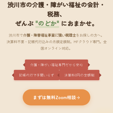
渋川市の介護・障がい福祉の会計・
税務、
ぜんぶ
"のどか"
におまかせ。
渋川市で
介護・障害福祉事業に強い税理士
をお探しの方へ。
決算料不要・記帳代行込みの月額定額制。MFクラウド専門。全
国オンライン対応。
介護・障がい福祉専門だから安心
記帳代行で手間いらず
決算料0円の定額制
まずは無料Zoom相談