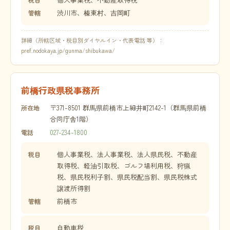
渋川市、榛東村、吉岡町
管轄
詳細（所轄区域・税目別ダイヤルイン・代表電話 等）：
pref.nodokaya.jp/gunma/shibukawa/
前橋行政県税事務所
〒371-8501 群馬県前橋市上細井町2142-1（群馬県前橋
所在地
合同庁舎1階）
027-234-1800
電話
個人事業税、法人事業税、法人県民税、不動産
税目
取得税、軽油引取税、ゴルフ場利用税、狩猟
税、県民税利子割、県民税配当割、県民税株式
譲渡所得割
前橋市
管轄
自動車税
税目