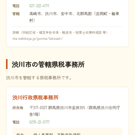
027-322-4711
電話
高崎市、渋川市、安中市、北群馬郡（吉岡町・榛東
管轄
村）
詳細（所轄区域・確定申告会場・郵送先・税理士会無料相談 等）：
nta.nodokaya.jp/gunma/takasaki/
渋川市の管轄県税事務所
渋川市を管轄する県税事務所です。
渋川行政県税事務所
〒377-0027 群馬県渋川市金井395（群馬県渋川合同庁
所在地
舎1階）
0279-22-0777
電話
個人事業税、不動産取得税
税目