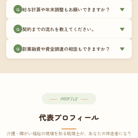
ミングでの乗り換えが最もスムーズですが、期中
当事務所はマネーフォワードクラウド専門でご提
給与計算や年末調整もお願いできますか？
▼
での変更も対応可能です。
Q
供しています。これから会計ソフトを導入される
場合はもちろん、他ソフトからの移行もお手伝い
はい、オプションで承っています。給与計算（勤
します。freee・弥生会計等をご利用中の場合は、
契約までの流れを教えてください。
▼
Q
怠集計あり／5名まで）は月額15,000円〜、年末調
乗り換えタイミングもあわせてご相談ください。
整（5名まで）は月額2,000円〜（いずれも税別）で
①無料Zoom相談のご予約 → ②オンライン面談
す。人数が増える場合は別途お見積りします。
創業融資や資金調達の相談もできますか？
▼
Q
（30〜60分）でご事業内容・ご要望のヒアリング
→ ③お見積り・ご契約 → ④MFクラウドの初期設
はい、対応可能です。監査法人出身の公認会計士
定 → ⑤月次顧問スタート、という流れです。ご相
が、事業計画書の作成や日本政策金融公庫・信用
談から契約まで費用は発生しませんので、お気軽
保証協会経由の融資申請をサポートします。介
にご連絡ください。
護・障がい福祉事業の特性を踏まえた資金計画を
ご提案します。
PROFILE
代表プロフィール
介護・障がい福祉の現場を知る税理士が、あなたの伴走者になり