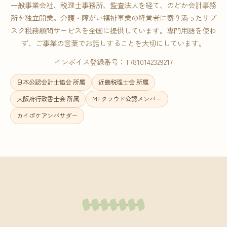
一般事業会社、税理士事務所、監査法人を経て、のどか会計事務
所を独立開業。介護・障がい福祉事業の経営者に寄り添ったサブ
スク税務顧問サービスを全国に提供しています。専門用語を使わ
ず、ご事業の言葉でお話しすることを大切にしています。
インボイス登録番号：T7810142329217
日本公認会計士協会 所属
近畿税理士会 所属
大阪府行政書士会 所属
MFクラウド公認メンバー
カイポケアンバサダー