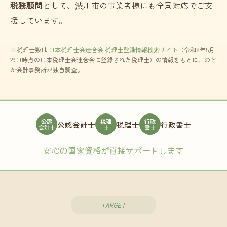
税務顧問
として、渋川市の事業者様にも全国対応でご支
援しています。
※税理士数は
日本税理士会連合会 税理士登録情報検索サイト
（令和8年5月
29日時点の日本税理士会連合会に登録された税理士）の情報をもとに、のど
か会計事務所が独自調査。
公認
税理
行政
公認会計士
税理士
行政書士
会計士
士
書士
安心の国家資格が直接サポートします
TARGET