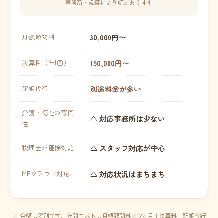
事務所・規模により幅があります
30,000円〜
月額顧問料
150,000円〜
決算料（年1回）
別途料金が多い
記帳代行
介護・福祉の専門
△ 対応事務所は少ない
性
△ スタッフ対応が中心
税理士が直接対応
△ 対応状況はまちまち
MFクラウド対応
※ 金額は税別です。年間コストは月額顧問料×12ヶ月＋決算料＋記帳代行