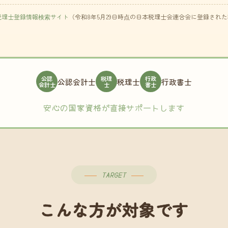
税理士登録情報検索サイト
（令和8年5月29日時点の日本税理士会連合会に登録され
公認
税理
行政
公認会計士
税理士
行政書士
会計士
士
書士
安心の国家資格が直接サポートします
TARGET
こんな方が対象です