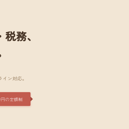
・税務、
。
。
ライン対応。
0円の定額制