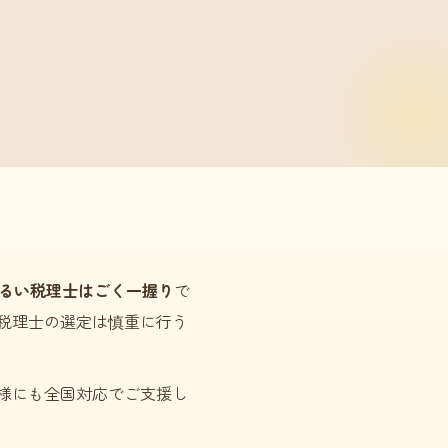
るい税理士はごく一握り
で
税理士の選定は慎重に行う
様にも全国対応でご支援し