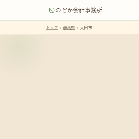
のどか会計事務所
トップ
›
群馬県
›
太田市