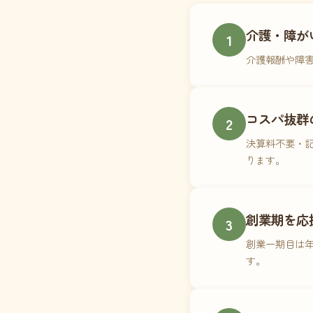
介護・障が
1
介護報酬や障
コスパ抜群
2
決算料不要・記
ります。
創業期を応
3
創業一期目は年
す。