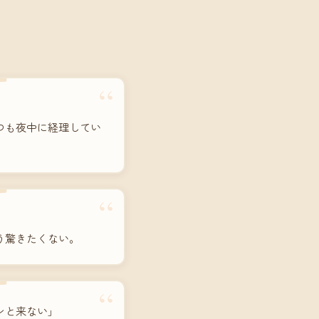
“
つも夜中に経理してい
“
う驚きたくない。
“
ンと来ない」