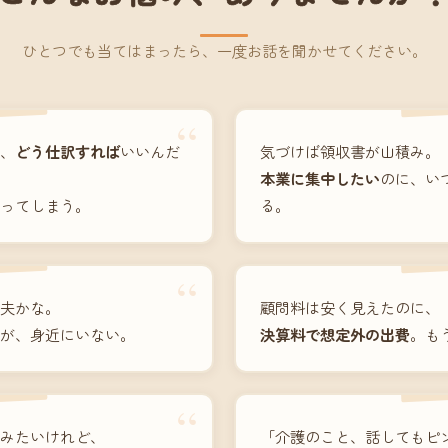
ひとつでも当てはまったら、一度お話を聞かせてください。
“
、
どう仕訳すれば
いいんだ
気づけば領収書が山積み。
本業に集中したい
のに、い
ってしまう。
る。
“
夫かな。
顧問料は安く見えたのに、
が、身近にいない。
決算料で想定外の出費
。も
“
みたいけれど、
「介護のこと、話してもピ