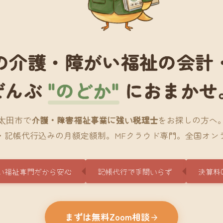
の介護・障がい福祉の会計
ぜんぶ
"のどか"
におまかせ
太田市で
介護・障害福祉事業に強い税理士
をお探しの方へ
・記帳代行込みの月額定額制。MFクラウド専門。全国オン
い福祉専門だから安心
記帳代行で手間いらず
決算料
まずは無料Zoom相談