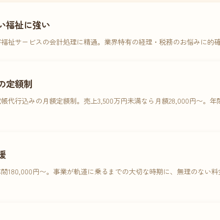
い福祉に強い
害福祉サービスの会計処理に精通。業界特有の経理・税務のお悩みに的
の定額制
帳代行込みの月額定額制。売上3,500万円未満なら月額28,000円〜。
援
間180,000円〜。事業が軌道に乗るまでの大切な時期に、無理のない