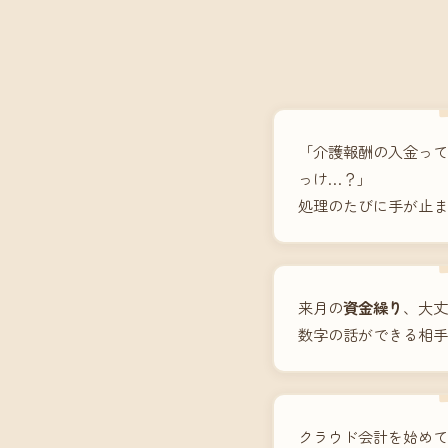
「介護報酬の入金って
っけ…？」
処理のたびに手が止ま
来月の
資金繰り
、大丈
数字の話ができる相手
クラウド会計を始めて