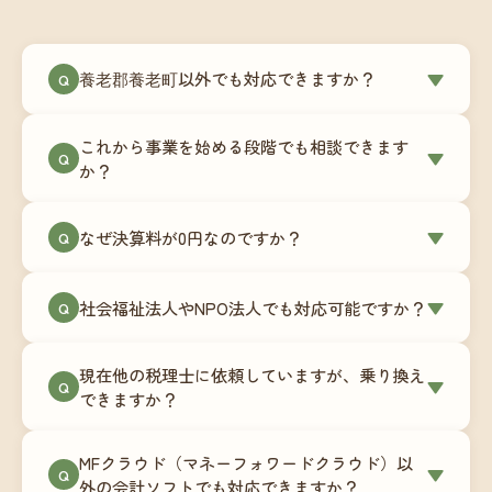
養老郡養老町以外でも対応できますか？
▼
Q
はい、養老郡養老町を含む全国対応をしていま
これから事業を始める段階でも相談できます
す。Zoomやチャットツールを使ったオンラインで
▼
Q
か？
のやり取りが中心ですので、地域を問わずサポー
ト可能です。実際に北海道から九州まで、幅広い
もちろんです。創業一期目向けの特別料金（年間
なぜ決算料が0円なのですか？
▼
地域の事業者さまにご利用いただいています。
Q
180,000円〜）をご用意しています。事業計画の段
階から税務面でのアドバイスが可能です。融資相
毎月の記帳代行を通じて、決算に必要な準備を月
談にも対応しています。
社会福祉法人やNPO法人でも対応可能ですか？
▼
Q
次で進めています。そのため、決算時に追加の作
業負担が少なく、決算料をいただかないサブスク
対応可能です。ただし、社会福祉法人・NPO法人
リプション型の料金体系を実現しています。年間
現在他の税理士に依頼していますが、乗り換え
は営利法人とは会計基準や監査要件が異なるた
▼
Q
コストが事前にわかるので、資金繰りの見通しも
できますか？
め、別途お見積りとなります。まずはお気軽にご
立てやすくなります。
相談ください。
はい、スムーズに引き継げるようサポートいたし
MFクラウド（マネーフォワードクラウド）以
ます。前任の税理士事務所との連携や、過去の帳
▼
Q
外の会計ソフトでも対応できますか？