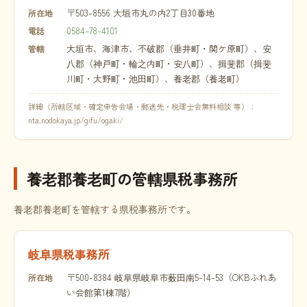
〒503-8556 大垣市丸の内2丁目30番地
所在地
0584-78-4101
電話
大垣市、海津市、不破郡（垂井町・関ケ原町）、安
管轄
八郡（神戸町・輪之内町・安八町）、揖斐郡（揖斐
川町・大野町・池田町）、養老郡（養老町）
詳細（所轄区域・確定申告会場・郵送先・税理士会無料相談 等）：
nta.nodokaya.jp/gifu/ogaki/
養老郡養老町の管轄県税事務所
養老郡養老町を管轄する県税事務所です。
岐阜県税事務所
〒500-8384 岐阜県岐阜市薮田南5-14-53（OKBふれあ
所在地
い会館第1棟7階）