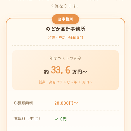
く異なります。
当事務所
のどか会計事務所
介護・障がい福祉専門
年間コストの目安
33.6
約
万円〜
創業一期目プランなら年 18 万円〜
28,000円〜
月額顧問料
0円
決算料（年1回）