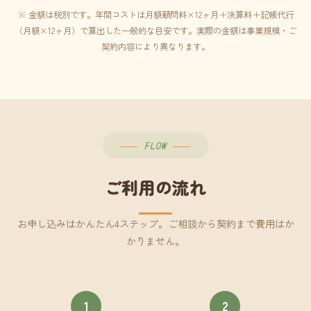
※ 金額は税別です。年間コストは月額顧問料×12ヶ月＋決算料＋記帳代行
（月額×12ヶ月）で算出した一般的な目安です。実際の金額は事業規模・ご
契約内容により異なります。
FLOW
ご利用の流れ
お申し込みはかんたん4ステップ。ご相談から契約まで費用はか
かりません。
1
2