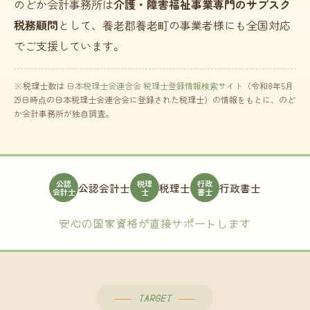
のどか会計事務所は
介護・障害福祉事業専門のサブスク
税務顧問
として、養老郡養老町の事業者様にも全国対応
でご支援しています。
※税理士数は
日本税理士会連合会 税理士登録情報検索サイト
（令和8年5月
29日時点の日本税理士会連合会に登録された税理士）の情報をもとに、のど
か会計事務所が独自調査。
公認
税理
行政
公認会計士
税理士
行政書士
会計士
士
書士
安心の国家資格が直接サポートします
TARGET