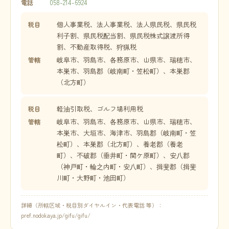
058-214-6924
電話
個人事業税、法人事業税、法人県民税、県民税
税目
利子割、県民税配当割、県民税株式譲渡所得
割、不動産取得税、狩猟税
岐阜市、羽島市、各務原市、山県市、瑞穂市、
管轄
本巣市、羽島郡（岐南町・笠松町）、本巣郡
（北方町）
軽油引取税、ゴルフ場利用税
税目
岐阜市、羽島市、各務原市、山県市、瑞穂市、
管轄
本巣市、大垣市、海津市、羽島郡（岐南町・笠
松町）、本巣郡（北方町）、養老郡（養老
町）、不破郡（垂井町・関ケ原町）、安八郡
（神戸町・輪之内町・安八町）、揖斐郡（揖斐
川町・大野町・池田町）
詳細（所轄区域・税目別ダイヤルイン・代表電話 等）：
pref.nodokaya.jp/gifu/gifu/