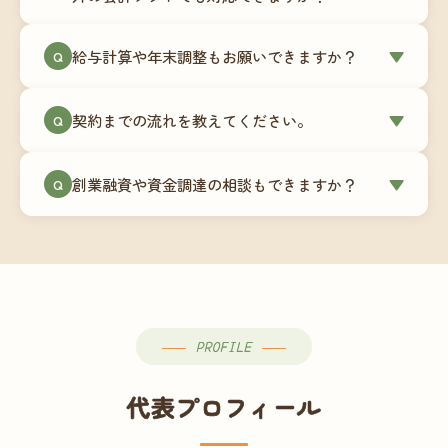
簿データの移行もお手伝いします。決算期のタイ
ミングでの乗り換えが最もスムーズですが、期中
当事務所はマネーフォワードクラウド専門でご提
給与計算や年末調整もお願いできますか？
▼
での変更も対応可能です。
Q
供しています。これから会計ソフトを導入される
場合はもちろん、他ソフトからの移行もお手伝い
はい、オプションで承っています。給与計算（勤
します。freee・弥生会計等をご利用中の場合は、
契約までの流れを教えてください。
▼
Q
怠集計あり／5名まで）は月額15,000円〜、年末調
乗り換えタイミングもあわせてご相談ください。
整（5名まで）は月額2,000円〜（いずれも税別）で
①無料Zoom相談のご予約 → ②オンライン面談
す。人数が増える場合は別途お見積りします。
創業融資や資金調達の相談もできますか？
▼
Q
（30〜60分）でご事業内容・ご要望のヒアリング
→ ③お見積り・ご契約 → ④MFクラウドの初期設
はい、対応可能です。監査法人出身の公認会計士
定 → ⑤月次顧問スタート、という流れです。ご相
が、事業計画書の作成や日本政策金融公庫・信用
談から契約まで費用は発生しませんので、お気軽
保証協会経由の融資申請をサポートします。介
にご連絡ください。
護・障がい福祉事業の特性を踏まえた資金計画を
ご提案します。
PROFILE
代表プロフィール