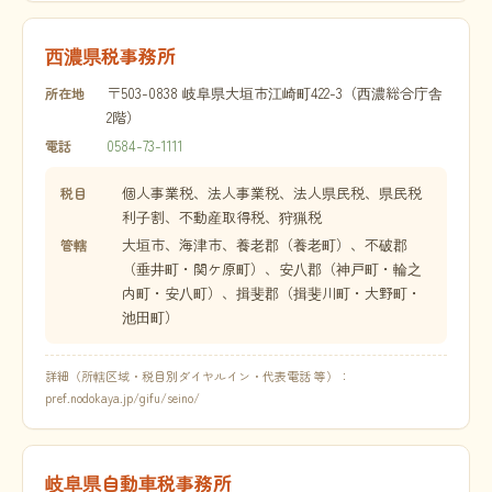
西濃県税事務所
〒503-0838 岐阜県大垣市江崎町422-3（西濃総合庁舎
所在地
2階）
0584-73-1111
電話
個人事業税、法人事業税、法人県民税、県民税
税目
利子割、不動産取得税、狩猟税
大垣市、海津市、養老郡（養老町）、不破郡
管轄
（垂井町・関ケ原町）、安八郡（神戸町・輪之
内町・安八町）、揖斐郡（揖斐川町・大野町・
池田町）
詳細（所轄区域・税目別ダイヤルイン・代表電話 等）：
pref.nodokaya.jp/gifu/seino/
岐阜県自動車税事務所