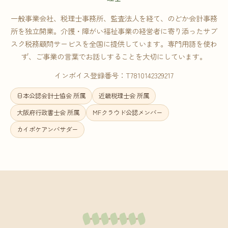
一般事業会社、税理士事務所、監査法人を経て、のどか会計事務
所を独立開業。介護・障がい福祉事業の経営者に寄り添ったサブ
スク税務顧問サービスを全国に提供しています。専門用語を使わ
ず、ご事業の言葉でお話しすることを大切にしています。
インボイス登録番号：T7810142329217
日本公認会計士協会 所属
近畿税理士会 所属
大阪府行政書士会 所属
MFクラウド公認メンバー
カイポケアンバサダー