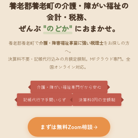
養老郡養老町の介護・障がい福祉の
会計・税務、
ぜんぶ
"のどか"
におまかせ。
養老郡養老町で
介護・障害福祉事業に強い税理士
をお探しの方
へ。
決算料不要・記帳代行込みの月額定額制。MFクラウド専門。全
国オンライン対応。
介護・障がい福祉専門だから安心
記帳代行で手間いらず
決算料0円の定額制
まずは無料Zoom相談