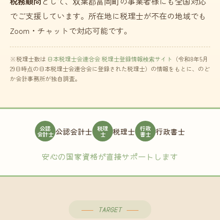
税務顧問
として、双葉郡富岡町の事業者様にも全国対応
でご支援しています。所在地に税理士が不在の地域でも
Zoom・チャットで対応可能です。
※税理士数は
日本税理士会連合会 税理士登録情報検索サイト
（令和8年5月
29日時点の日本税理士会連合会に登録された税理士）の情報をもとに、のど
か会計事務所が独自調査。
公認
税理
行政
公認会計士
税理士
行政書士
会計士
士
書士
安心の国家資格が直接サポートします
TARGET