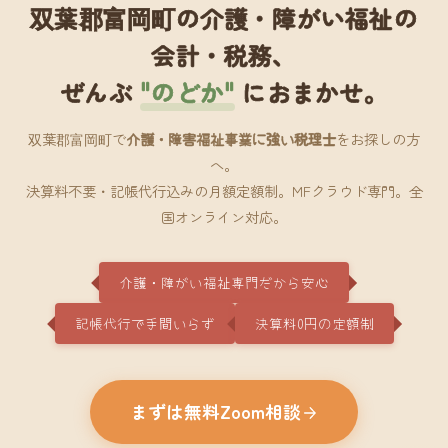
双葉郡富岡町の介護・障がい福祉の
会計・税務、
ぜんぶ
"のどか"
におまかせ。
双葉郡富岡町で
介護・障害福祉事業に強い税理士
をお探しの方
へ。
決算料不要・記帳代行込みの月額定額制。MFクラウド専門。全
国オンライン対応。
介護・障がい福祉専門だから安心
記帳代行で手間いらず
決算料0円の定額制
まずは無料Zoom相談