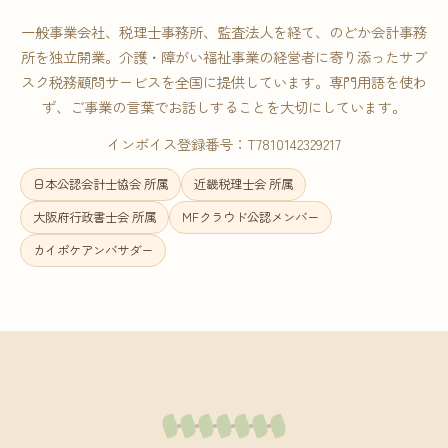
一般事業会社、税理士事務所、監査法人を経て、のどか会計事務
所を独立開業。介護・障がい福祉事業の経営者に寄り添ったサブ
スク税務顧問サービスを全国に提供しています。専門用語を使わ
ず、ご事業の言葉でお話しすることを大切にしています。
インボイス登録番号：T7810142329217
日本公認会計士協会 所属
近畿税理士会 所属
大阪府行政書士会 所属
MFクラウド公認メンバー
カイポケアンバサダー