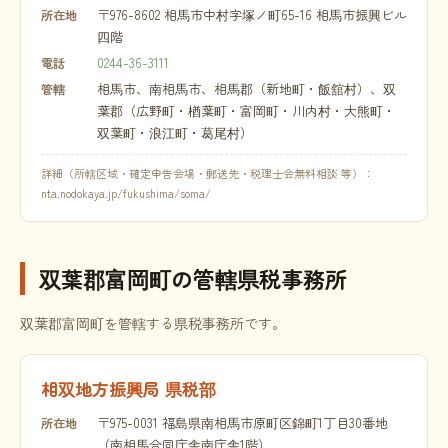
〒976-8602 相馬市中村字塚ノ町65-16 相馬市振興ビル
所在地
四階
0244-36-3111
電話
相馬市、南相馬市、相馬郡（新地町・飯舘村）、双
管轄
葉郡（広野町・楢葉町・富岡町・川内村・大熊町・
双葉町・浪江町・葛尾村）
詳細（所轄区域・確定申告会場・郵送先・税理士会無料相談 等）：
nta.nodokaya.jp/fukushima/soma/
双葉郡富岡町の管轄県税事務所
双葉郡富岡町を管轄する県税事務所です。
相双地方振興局 県税部
〒975-0031 福島県南相馬市原町区錦町1丁目30番地
所在地
（南相馬合同庁舎南庁舎1階）