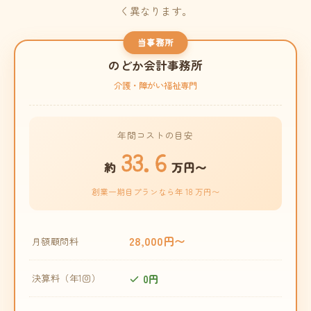
く異なります。
当事務所
のどか会計事務所
介護・障がい福祉専門
年間コストの目安
33.6
約
万円〜
創業一期目プランなら年 18 万円〜
28,000円〜
月額顧問料
0円
決算料（年1回）