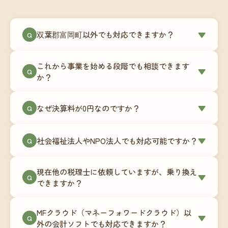
双葉郡富岡町以外でも対応できますか？
▼
Q
はい、双葉郡富岡町を含む全国対応をしていま
これから事業を始める段階でも相談できます
す。Zoomやチャットツールを使ったオンラインで
▼
Q
か？
のやり取りが中心ですので、地域を問わずサポー
ト可能です。実際に北海道から九州まで、幅広い
もちろんです。創業一期目向けの特別料金（年間
なぜ決算料が0円なのですか？
▼
地域の事業者さまにご利用いただいています。
Q
180,000円〜）をご用意しています。事業計画の段
階から税務面でのアドバイスが可能です。融資相
毎月の記帳代行を通じて、決算に必要な準備を月
談にも対応しています。
社会福祉法人やNPO法人でも対応可能ですか？
▼
Q
次で進めています。そのため、決算時に追加の作
業負担が少なく、決算料をいただかないサブスク
対応可能です。ただし、社会福祉法人・NPO法人
リプション型の料金体系を実現しています。年間
現在他の税理士に依頼していますが、乗り換え
は営利法人とは会計基準や監査要件が異なるた
▼
Q
コストが事前にわかるので、資金繰りの見通しも
できますか？
め、別途お見積りとなります。まずはお気軽にご
立てやすくなります。
相談ください。
はい、スムーズに引き継げるようサポートいたし
MFクラウド（マネーフォワードクラウド）以
ます。前任の税理士事務所との連携や、過去の帳
▼
Q
外の会計ソフトでも対応できますか？