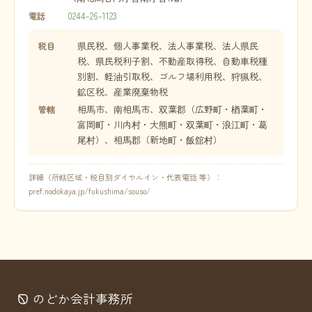
0244-26-1123
電話
県民税、個人事業税、法人事業税、法人県民
税目
税、県民税利子割、不動産取得税、自動車税種
別割、軽油引取税、ゴルフ場利用税、狩猟税、
鉱区税、産業廃棄物税
相馬市、南相馬市、双葉郡（広野町・楢葉町・
管轄
富岡町・川内村・大熊町・双葉町・浪江町・葛
尾村）、相馬郡（新地町・飯舘村）
詳細（所轄区域・税目別ダイヤルイン・代表電話 等）：
pref.nodokaya.jp/fukushima/souso/
のどか会計事務所