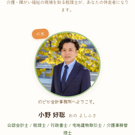
介護・障がい福祉の現場を知る税理士が、あなたの伴走者になり
ます。
代表
のどか会計事務所へようこそ。
小野 好聡
おの よしふさ
公認会計士 / 税理士 / 行政書士 / 宅地建物取引士 / 介護事務管
理士