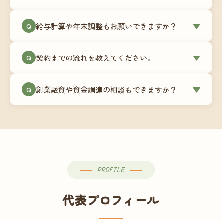
簿データの移行もお手伝いします。決算期のタイ
ミングでの乗り換えが最もスムーズですが、期中
当事務所はマネーフォワードクラウド専門でご提
給与計算や年末調整もお願いできますか？
▼
での変更も対応可能です。
Q
供しています。これから会計ソフトを導入される
場合はもちろん、他ソフトからの移行もお手伝い
はい、オプションで承っています。給与計算（勤
します。freee・弥生会計等をご利用中の場合は、
契約までの流れを教えてください。
▼
Q
怠集計あり／5名まで）は月額15,000円〜、年末調
乗り換えタイミングもあわせてご相談ください。
整（5名まで）は月額2,000円〜（いずれも税別）で
①無料Zoom相談のご予約 → ②オンライン面談
す。人数が増える場合は別途お見積りします。
創業融資や資金調達の相談もできますか？
▼
Q
（30〜60分）でご事業内容・ご要望のヒアリング
→ ③お見積り・ご契約 → ④MFクラウドの初期設
はい、対応可能です。監査法人出身の公認会計士
定 → ⑤月次顧問スタート、という流れです。ご相
が、事業計画書の作成や日本政策金融公庫・信用
談から契約まで費用は発生しませんので、お気軽
保証協会経由の融資申請をサポートします。介
にご連絡ください。
護・障がい福祉事業の特性を踏まえた資金計画を
ご提案します。
PROFILE
代表プロフィール