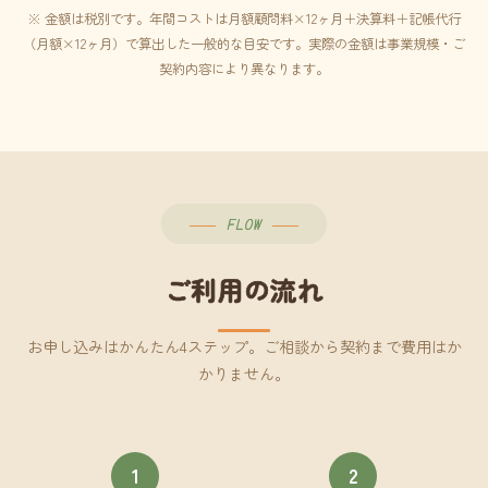
※ 金額は税別です。年間コストは月額顧問料×12ヶ月＋決算料＋記帳代行
（月額×12ヶ月）で算出した一般的な目安です。実際の金額は事業規模・ご
契約内容により異なります。
FLOW
ご利用の流れ
お申し込みはかんたん4ステップ。ご相談から契約まで費用はか
かりません。
1
2