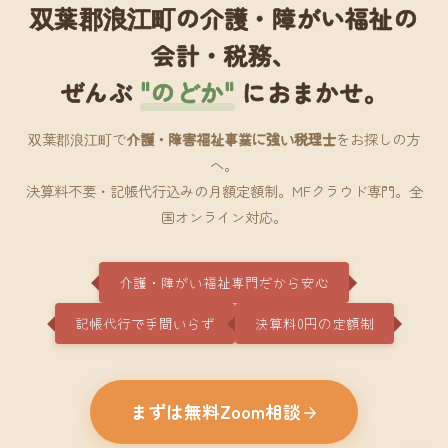
双葉郡浪江町の介護・障がい福祉の
会計・税務、
ぜんぶ
"のどか"
におまかせ。
双葉郡浪江町で
介護・障害福祉事業に強い税理士
をお探しの方
へ。
決算料不要・記帳代行込みの月額定額制。MFクラウド専門。全
国オンライン対応。
介護・障がい福祉専門だから安心
記帳代行で手間いらず
決算料0円の定額制
まずは無料Zoom相談