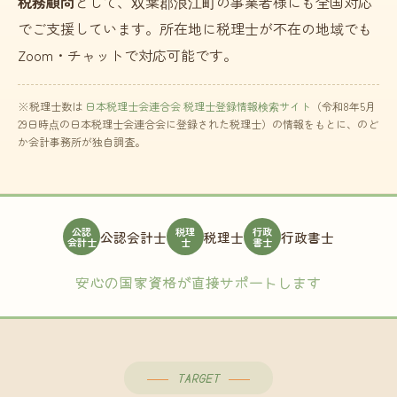
税務顧問
として、双葉郡浪江町の事業者様にも全国対応
でご支援しています。所在地に税理士が不在の地域でも
Zoom・チャットで対応可能です。
※税理士数は
日本税理士会連合会 税理士登録情報検索サイト
（令和8年5月
29日時点の日本税理士会連合会に登録された税理士）の情報をもとに、のど
か会計事務所が独自調査。
公認
税理
行政
公認会計士
税理士
行政書士
会計士
士
書士
安心の国家資格が直接サポートします
TARGET