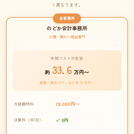
く異なります。
当事務所
のどか会計事務所
介護・障がい福祉専門
年間コストの目安
33.6
約
万円〜
創業一期目プランなら年 18 万円〜
28,000円〜
月額顧問料
0円
決算料（年1回）