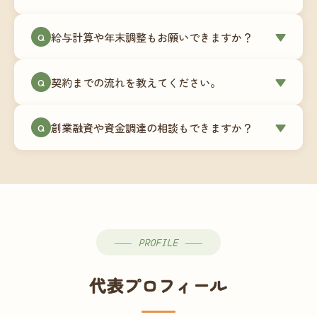
簿データの移行もお手伝いします。決算期のタイ
ミングでの乗り換えが最もスムーズですが、期中
当事務所はマネーフォワードクラウド専門でご提
給与計算や年末調整もお願いできますか？
▼
での変更も対応可能です。
Q
供しています。これから会計ソフトを導入される
場合はもちろん、他ソフトからの移行もお手伝い
はい、オプションで承っています。給与計算（勤
します。freee・弥生会計等をご利用中の場合は、
契約までの流れを教えてください。
▼
Q
怠集計あり／5名まで）は月額15,000円〜、年末調
乗り換えタイミングもあわせてご相談ください。
整（5名まで）は月額2,000円〜（いずれも税別）で
①無料Zoom相談のご予約 → ②オンライン面談
す。人数が増える場合は別途お見積りします。
創業融資や資金調達の相談もできますか？
▼
Q
（30〜60分）でご事業内容・ご要望のヒアリング
→ ③お見積り・ご契約 → ④MFクラウドの初期設
はい、対応可能です。監査法人出身の公認会計士
定 → ⑤月次顧問スタート、という流れです。ご相
が、事業計画書の作成や日本政策金融公庫・信用
談から契約まで費用は発生しませんので、お気軽
保証協会経由の融資申請をサポートします。介
にご連絡ください。
護・障がい福祉事業の特性を踏まえた資金計画を
ご提案します。
PROFILE
代表プロフィール