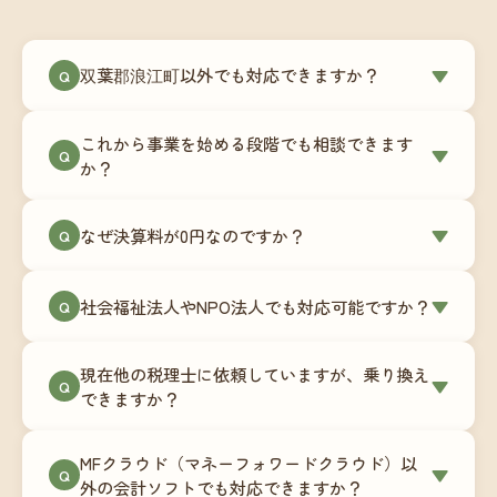
双葉郡浪江町以外でも対応できますか？
▼
Q
はい、双葉郡浪江町を含む全国対応をしていま
これから事業を始める段階でも相談できます
す。Zoomやチャットツールを使ったオンラインで
▼
Q
か？
のやり取りが中心ですので、地域を問わずサポー
ト可能です。実際に北海道から九州まで、幅広い
もちろんです。創業一期目向けの特別料金（年間
なぜ決算料が0円なのですか？
▼
地域の事業者さまにご利用いただいています。
Q
180,000円〜）をご用意しています。事業計画の段
階から税務面でのアドバイスが可能です。融資相
毎月の記帳代行を通じて、決算に必要な準備を月
談にも対応しています。
社会福祉法人やNPO法人でも対応可能ですか？
▼
Q
次で進めています。そのため、決算時に追加の作
業負担が少なく、決算料をいただかないサブスク
対応可能です。ただし、社会福祉法人・NPO法人
リプション型の料金体系を実現しています。年間
現在他の税理士に依頼していますが、乗り換え
は営利法人とは会計基準や監査要件が異なるた
▼
Q
コストが事前にわかるので、資金繰りの見通しも
できますか？
め、別途お見積りとなります。まずはお気軽にご
立てやすくなります。
相談ください。
はい、スムーズに引き継げるようサポートいたし
MFクラウド（マネーフォワードクラウド）以
ます。前任の税理士事務所との連携や、過去の帳
▼
Q
外の会計ソフトでも対応できますか？