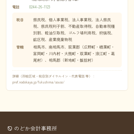
0244-26-1123
電話
県民税、個人事業税、法人事業税、法人県民
税目
税、県民税利子割、不動産取得税、自動車税種
別割、軽油引取税、ゴルフ場利用税、狩猟税、
鉱区税、産業廃棄物税
相馬市、南相馬市、双葉郡（広野町・楢葉町・
管轄
富岡町・川内村・大熊町・双葉町・浪江町・葛
尾村）、相馬郡（新地町・飯舘村）
詳細（所轄区域・税目別ダイヤルイン・代表電話 等）：
pref.nodokaya.jp/fukushima/souso/
のどか会計事務所