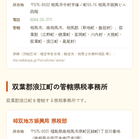
〒976-8602 相馬市中村字塚ノ町65-16 相馬市振興ビル
所在地
四階
0244-36-3111
電話
相馬市、南相馬市、相馬郡（新地町・飯舘村）、双
管轄
葉郡（広野町・楢葉町・富岡町・川内村・大熊町・
双葉町・浪江町・葛尾村）
詳細（所轄区域・確定申告会場・郵送先・税理士会無料相談 等）：
nta.nodokaya.jp/fukushima/soma/
双葉郡浪江町の管轄県税事務所
双葉郡浪江町を管轄する県税事務所です。
相双地方振興局 県税部
〒975-0031 福島県南相馬市原町区錦町1丁目30番地
所在地
（南相馬合同庁舎南庁舎1階）