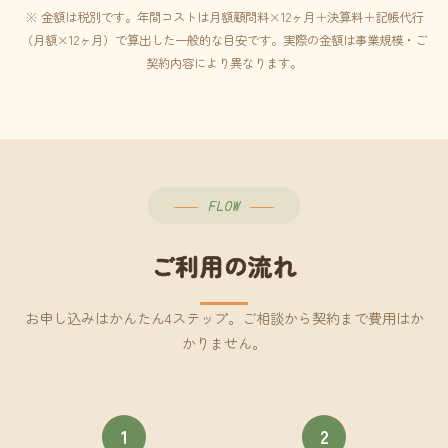
※ 金額は税別です。年間コストは月額顧問料×12ヶ月＋決算料＋記帳代行
（月額×12ヶ月）で算出した一般的な目安です。実際の金額は事業規模・ご
契約内容により異なります。
FLOW
ご利用の流れ
お申し込みはかんたん4ステップ。ご相談から契約まで費用はか
かりません。
1
2