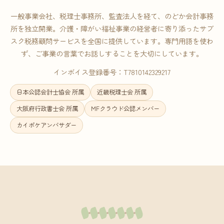
一般事業会社、税理士事務所、監査法人を経て、のどか会計事務
所を独立開業。介護・障がい福祉事業の経営者に寄り添ったサブ
スク税務顧問サービスを全国に提供しています。専門用語を使わ
ず、ご事業の言葉でお話しすることを大切にしています。
インボイス登録番号：T7810142329217
日本公認会計士協会 所属
近畿税理士会 所属
大阪府行政書士会 所属
MFクラウド公認メンバー
カイポケアンバサダー