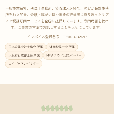
一般事業会社、税理士事務所、監査法人を経て、のどか会計事務
所を独立開業。介護・障がい福祉事業の経営者に寄り添ったサブ
スク税務顧問サービスを全国に提供しています。専門用語を使わ
ず、ご事業の言葉でお話しすることを大切にしています。
インボイス登録番号：T7810142329217
日本公認会計士協会 所属
近畿税理士会 所属
大阪府行政書士会 所属
MFクラウド公認メンバー
カイポケアンバサダー