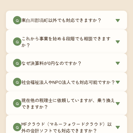
東白川郡塙町以外でも対応できますか？
▼
Q
はい、東白川郡塙町を含む全国対応をしていま
これから事業を始める段階でも相談できます
す。Zoomやチャットツールを使ったオンラインで
▼
Q
か？
のやり取りが中心ですので、地域を問わずサポー
ト可能です。実際に北海道から九州まで、幅広い
もちろんです。創業一期目向けの特別料金（年間
なぜ決算料が0円なのですか？
▼
地域の事業者さまにご利用いただいています。
Q
180,000円〜）をご用意しています。事業計画の段
階から税務面でのアドバイスが可能です。融資相
毎月の記帳代行を通じて、決算に必要な準備を月
談にも対応しています。
社会福祉法人やNPO法人でも対応可能ですか？
▼
Q
次で進めています。そのため、決算時に追加の作
業負担が少なく、決算料をいただかないサブスク
対応可能です。ただし、社会福祉法人・NPO法人
リプション型の料金体系を実現しています。年間
現在他の税理士に依頼していますが、乗り換え
は営利法人とは会計基準や監査要件が異なるた
▼
Q
コストが事前にわかるので、資金繰りの見通しも
できますか？
め、別途お見積りとなります。まずはお気軽にご
立てやすくなります。
相談ください。
はい、スムーズに引き継げるようサポートいたし
MFクラウド（マネーフォワードクラウド）以
ます。前任の税理士事務所との連携や、過去の帳
▼
Q
外の会計ソフトでも対応できますか？