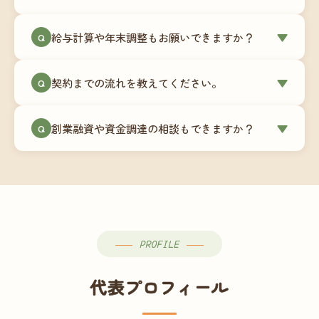
簿データの移行もお手伝いします。決算期のタイ
ミングでの乗り換えが最もスムーズですが、期中
当事務所はマネーフォワードクラウド専門でご提
給与計算や年末調整もお願いできますか？
▼
での変更も対応可能です。
Q
供しています。これから会計ソフトを導入される
場合はもちろん、他ソフトからの移行もお手伝い
はい、オプションで承っています。給与計算（勤
します。freee・弥生会計等をご利用中の場合は、
契約までの流れを教えてください。
▼
Q
怠集計あり／5名まで）は月額15,000円〜、年末調
乗り換えタイミングもあわせてご相談ください。
整（5名まで）は月額2,000円〜（いずれも税別）で
①無料Zoom相談のご予約 → ②オンライン面談
す。人数が増える場合は別途お見積りします。
創業融資や資金調達の相談もできますか？
▼
Q
（30〜60分）でご事業内容・ご要望のヒアリング
→ ③お見積り・ご契約 → ④MFクラウドの初期設
はい、対応可能です。監査法人出身の公認会計士
定 → ⑤月次顧問スタート、という流れです。ご相
が、事業計画書の作成や日本政策金融公庫・信用
談から契約まで費用は発生しませんので、お気軽
保証協会経由の融資申請をサポートします。介
にご連絡ください。
護・障がい福祉事業の特性を踏まえた資金計画を
ご提案します。
PROFILE
代表プロフィール