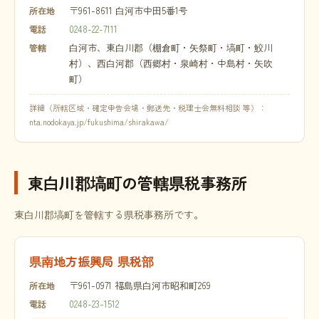
〒961-8611 白河市中田5番1号
所在地
0248-22-7111
電話
白河市、東白川郡（棚倉町・矢祭町・塙町・鮫川
管轄
村）、西白河郡（西郷村・泉崎村・中島村・矢吹
町）
詳細（所轄区域・確定申告会場・郵送先・税理士会無料相談 等）：
nta.nodokaya.jp/fukushima/shirakawa/
東白川郡塙町の管轄県税事務所
東白川郡塙町を管轄する県税事務所です。
県南地方振興局 県税部
〒961-0971 福島県白河市昭和町269
所在地
0248-23-1512
電話