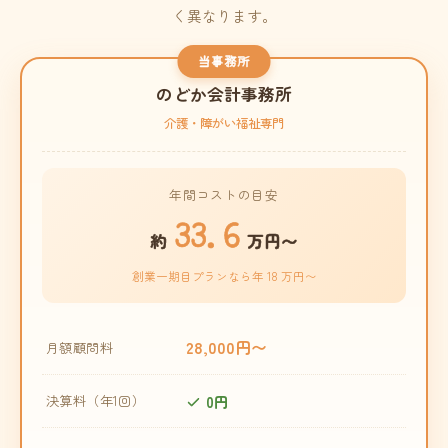
く異なります。
当事務所
のどか会計事務所
介護・障がい福祉専門
年間コストの目安
33.6
約
万円〜
創業一期目プランなら年 18 万円〜
28,000円〜
月額顧問料
0円
決算料（年1回）