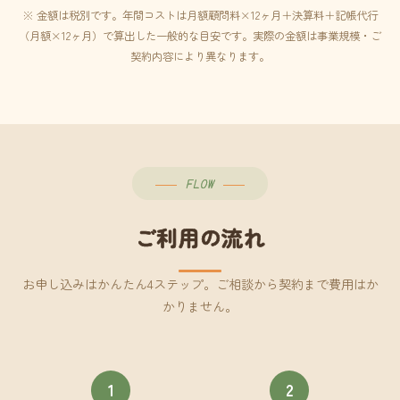
※ 金額は税別です。年間コストは月額顧問料×12ヶ月＋決算料＋記帳代行
（月額×12ヶ月）で算出した一般的な目安です。実際の金額は事業規模・ご
契約内容により異なります。
FLOW
ご利用の流れ
お申し込みはかんたん4ステップ。ご相談から契約まで費用はか
かりません。
1
2