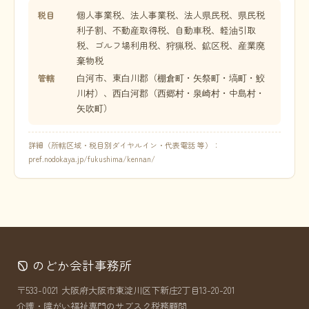
個人事業税、法人事業税、法人県民税、県民税
税目
利子割、不動産取得税、自動車税、軽油引取
税、ゴルフ場利用税、狩猟税、鉱区税、産業廃
棄物税
白河市、東白川郡（棚倉町・矢祭町・塙町・鮫
管轄
川村）、西白河郡（西郷村・泉崎村・中島村・
矢吹町）
詳細（所轄区域・税目別ダイヤルイン・代表電話 等）：
pref.nodokaya.jp/fukushima/kennan/
のどか会計事務所
〒533-0021 大阪府大阪市東淀川区下新庄2丁目13-20-201
介護・障がい福祉専門のサブスク税務顧問