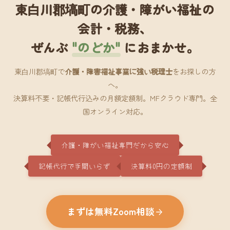
東白川郡塙町の介護・障がい福祉の
会計・税務、
ぜんぶ
"のどか"
におまかせ。
東白川郡塙町で
介護・障害福祉事業に強い税理士
をお探しの方
へ。
決算料不要・記帳代行込みの月額定額制。MFクラウド専門。全
国オンライン対応。
介護・障がい福祉専門だから安心
記帳代行で手間いらず
決算料0円の定額制
まずは無料Zoom相談