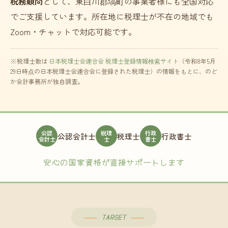
税務顧問
として、東白川郡塙町の事業者様にも全国対応
でご支援しています。所在地に税理士が不在の地域でも
Zoom・チャットで対応可能です。
※税理士数は
日本税理士会連合会 税理士登録情報検索サイト
（令和8年5月
29日時点の日本税理士会連合会に登録された税理士）の情報をもとに、のど
か会計事務所が独自調査。
公認
税理
行政
公認会計士
税理士
行政書士
会計士
士
書士
安心の国家資格が直接サポートします
TARGET