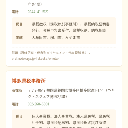
庁舎1階）
0944-41-5122
電話
県税徴収（課税は別事務所）、県税納税証明書
税目
発行、各種申告書受付、県税収納、納税相談
大牟田市、柳川市、みやま市
管轄
詳細（所轄区域・税目別ダイヤルイン・代表電話 等）：
pref.nodokaya.jp/fukuoka/omuta/
博多県税事務所
〒812-8542 福岡県福岡市博多区博多駅東1-17-1（コネ
所在地
クトスクエア博多2,3階）
092-260-6001
電話
個人事業税、法人事業税、法人県民税、県民税
税目
利子割、県民税配当割、県民税株式譲渡所得