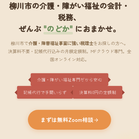
柳川市の介護・障がい福祉の会計・
税務、
ぜんぶ
"のどか"
におまかせ。
柳川市で
介護・障害福祉事業に強い税理士
をお探しの方へ。
決算料不要・記帳代行込みの月額定額制。MFクラウド専門。全
国オンライン対応。
介護・障がい福祉専門だから安心
記帳代行で手間いらず
決算料0円の定額制
まずは無料Zoom相談