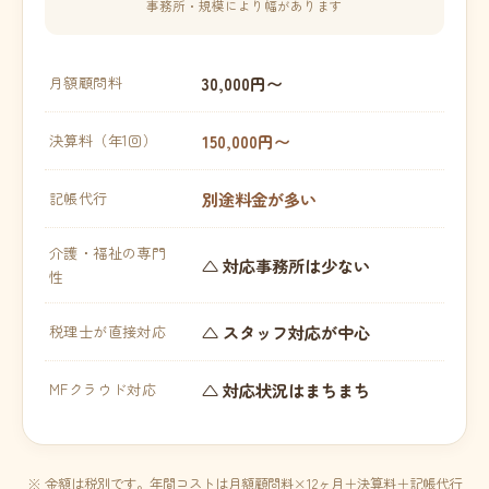
事務所・規模により幅があります
30,000円〜
月額顧問料
150,000円〜
決算料（年1回）
別途料金が多い
記帳代行
介護・福祉の専門
△ 対応事務所は少ない
性
△ スタッフ対応が中心
税理士が直接対応
△ 対応状況はまちまち
MFクラウド対応
※ 金額は税別です。年間コストは月額顧問料×12ヶ月＋決算料＋記帳代行