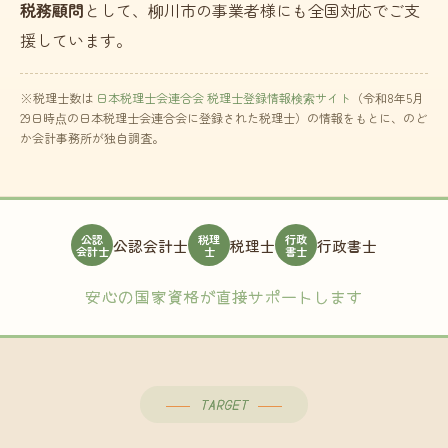
税務顧問
として、柳川市の事業者様にも全国対応でご支
援しています。
※税理士数は
日本税理士会連合会 税理士登録情報検索サイト
（令和8年5月
29日時点の日本税理士会連合会に登録された税理士）の情報をもとに、のど
か会計事務所が独自調査。
公認
税理
行政
公認会計士
税理士
行政書士
会計士
士
書士
安心の国家資格が直接サポートします
TARGET