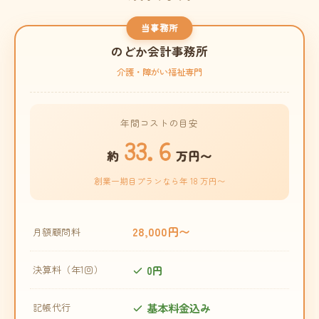
当事務所
のどか会計事務所
介護・障がい福祉専門
年間コストの目安
33.6
約
万円〜
創業一期目プランなら年 18 万円〜
28,000円〜
月額顧問料
0円
決算料（年1回）
基本料金込み
記帳代行