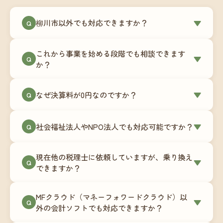
柳川市以外でも対応できますか？
▼
Q
はい、柳川市を含む全国対応をしています。Zoom
これから事業を始める段階でも相談できます
やチャットツールを使ったオンラインでのやり取
▼
Q
か？
りが中心ですので、地域を問わずサポート可能で
す。実際に北海道から九州まで、幅広い地域の事
もちろんです。創業一期目向けの特別料金（年間
なぜ決算料が0円なのですか？
▼
業者さまにご利用いただいています。
Q
180,000円〜）をご用意しています。事業計画の段
階から税務面でのアドバイスが可能です。融資相
毎月の記帳代行を通じて、決算に必要な準備を月
談にも対応しています。
社会福祉法人やNPO法人でも対応可能ですか？
▼
Q
次で進めています。そのため、決算時に追加の作
業負担が少なく、決算料をいただかないサブスク
対応可能です。ただし、社会福祉法人・NPO法人
リプション型の料金体系を実現しています。年間
現在他の税理士に依頼していますが、乗り換え
は営利法人とは会計基準や監査要件が異なるた
▼
Q
コストが事前にわかるので、資金繰りの見通しも
できますか？
め、別途お見積りとなります。まずはお気軽にご
立てやすくなります。
相談ください。
はい、スムーズに引き継げるようサポートいたし
MFクラウド（マネーフォワードクラウド）以
ます。前任の税理士事務所との連携や、過去の帳
▼
Q
外の会計ソフトでも対応できますか？
簿データの移行もお手伝いします。決算期のタイ