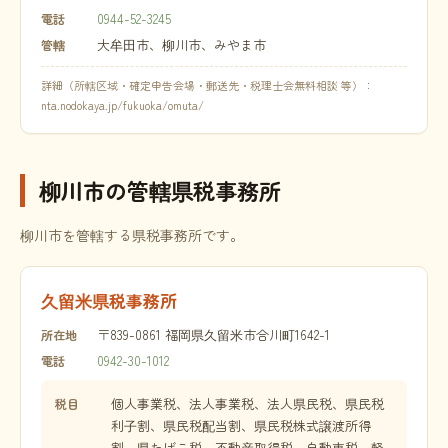
0944-52-3245
電話
大牟田市、柳川市、みやま市
管轄
詳細（所轄区域・確定申告会場・郵送先・税理士会無料相談 等）：
nta.nodokaya.jp/fukuoka/omuta/
柳川市の管轄県税事務所
柳川市を管轄する県税事務所です。
久留米県税事務所
〒839-0861 福岡県久留米市合川町1642-1
所在地
0942-30-1012
電話
個人事業税、法人事業税、法人県民税、県民税
税目
利子割、県民税配当割、県民税株式譲渡所得
割、県たばこ税、不動産取得税、自動車税、軽