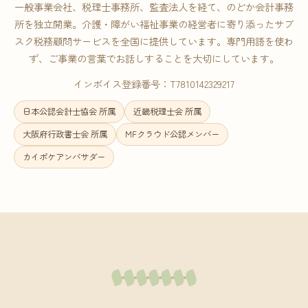
一般事業会社、税理士事務所、監査法人を経て、のどか会計事務
所を独立開業。介護・障がい福祉事業の経営者に寄り添ったサブ
スク税務顧問サービスを全国に提供しています。専門用語を使わ
ず、ご事業の言葉でお話しすることを大切にしています。
インボイス登録番号：T7810142329217
日本公認会計士協会 所属
近畿税理士会 所属
大阪府行政書士会 所属
MFクラウド公認メンバー
カイポケアンバサダー