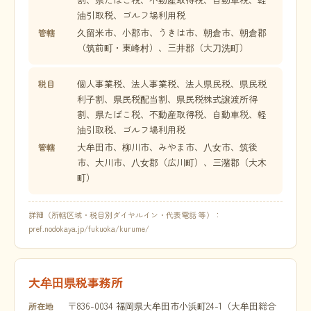
油引取税、ゴルフ場利用税
久留米市、小郡市、うきは市、朝倉市、朝倉郡
管轄
（筑前町・東峰村）、三井郡（大刀洗町）
個人事業税、法人事業税、法人県民税、県民税
税目
利子割、県民税配当割、県民税株式譲渡所得
割、県たばこ税、不動産取得税、自動車税、軽
油引取税、ゴルフ場利用税
大牟田市、柳川市、みやま市、八女市、筑後
管轄
市、大川市、八女郡（広川町）、三潴郡（大木
町）
詳細（所轄区域・税目別ダイヤルイン・代表電話 等）：
pref.nodokaya.jp/fukuoka/kurume/
大牟田県税事務所
〒836-0034 福岡県大牟田市小浜町24-1（大牟田総合
所在地