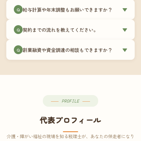
ミングでの乗り換えが最もスムーズですが、期中
当事務所はマネーフォワードクラウド専門でご提
給与計算や年末調整もお願いできますか？
▼
での変更も対応可能です。
Q
供しています。これから会計ソフトを導入される
場合はもちろん、他ソフトからの移行もお手伝い
はい、オプションで承っています。給与計算（勤
します。freee・弥生会計等をご利用中の場合は、
契約までの流れを教えてください。
▼
Q
怠集計あり／5名まで）は月額15,000円〜、年末調
乗り換えタイミングもあわせてご相談ください。
整（5名まで）は月額2,000円〜（いずれも税別）で
①無料Zoom相談のご予約 → ②オンライン面談
す。人数が増える場合は別途お見積りします。
創業融資や資金調達の相談もできますか？
▼
Q
（30〜60分）でご事業内容・ご要望のヒアリング
→ ③お見積り・ご契約 → ④MFクラウドの初期設
はい、対応可能です。監査法人出身の公認会計士
定 → ⑤月次顧問スタート、という流れです。ご相
が、事業計画書の作成や日本政策金融公庫・信用
談から契約まで費用は発生しませんので、お気軽
保証協会経由の融資申請をサポートします。介
にご連絡ください。
護・障がい福祉事業の特性を踏まえた資金計画を
ご提案します。
PROFILE
代表プロフィール
介護・障がい福祉の現場を知る税理士が、あなたの伴走者になり