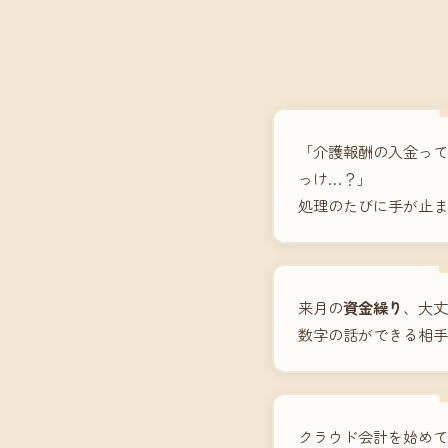
「介護報酬の入金って
っけ…？」
処理のたびに手が止ま
来月の
資金繰り
、大丈
数字の話ができる相手
クラウド会計を始めて