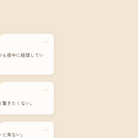
“
つも夜中に経理してい
“
う驚きたくない。
“
ンと来ない」