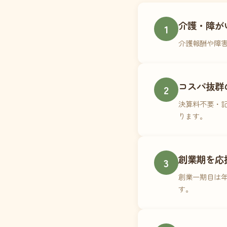
介護・障が
1
介護報酬や障
コスパ抜群
2
決算料不要・記
ります。
創業期を応
3
創業一期目は年
す。