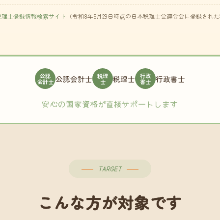
税理士登録情報検索サイト
（令和8年5月29日時点の日本税理士会連合会に登録され
公認
税理
行政
公認会計士
税理士
行政書士
会計士
士
書士
安心の国家資格が直接サポートします
TARGET
こんな方が対象です