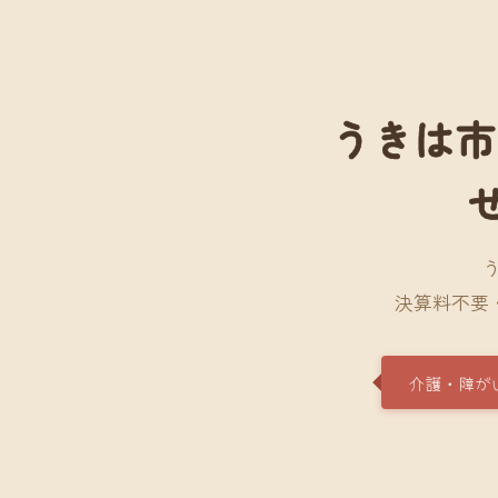
うきは市
決算料不要
介護・障が