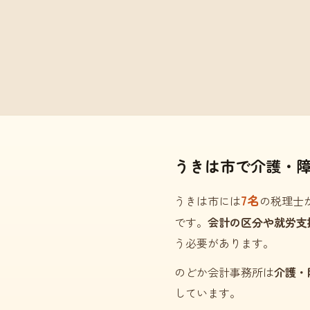
うきは市で介護・
7名
うきは市には
の税理士
です。
会計の区分や就労支
う必要があります。
のどか会計事務所は
介護・
しています。