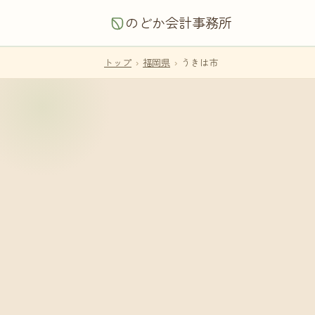
のどか会計事務所
トップ
›
福岡県
›
うきは市