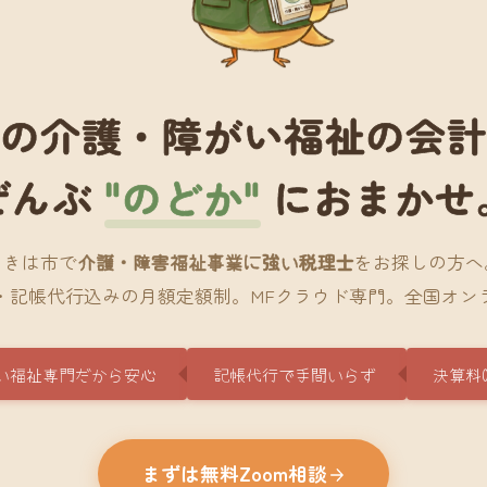
の介護・障がい福祉の会
ぜんぶ
"のどか"
におまかせ
うきは市で
介護・障害福祉事業に強い税理士
をお探しの方へ
・記帳代行込みの月額定額制。MFクラウド専門。全国オン
い福祉専門だから安心
記帳代行で手間いらず
決算料
まずは無料Zoom相談