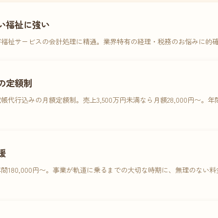
い福祉に強い
害福祉サービスの会計処理に精通。業界特有の経理・税務のお悩みに的
の定額制
帳代行込みの月額定額制。売上3,500万円未満なら月額28,000円〜。
援
間180,000円〜。事業が軌道に乗るまでの大切な時期に、無理のない