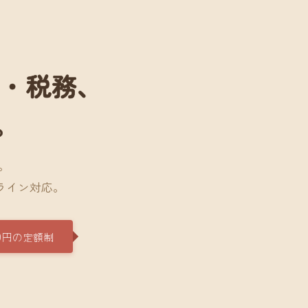
計・税務、
。
。
ライン対応。
0円の定額制