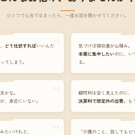
ひとつでも当てはまったら、一度お話を聞かせてください。
“
、
どう仕訳すれば
いいんだ
気づけば領収書が山積み。
本業に集中したい
のに、い
ってしまう。
る。
“
夫かな。
顧問料は安く見えたのに、
が、身近にいない。
決算料で想定外の出費
。も
“
みたいけれど、
「介護のこと、話してもピ