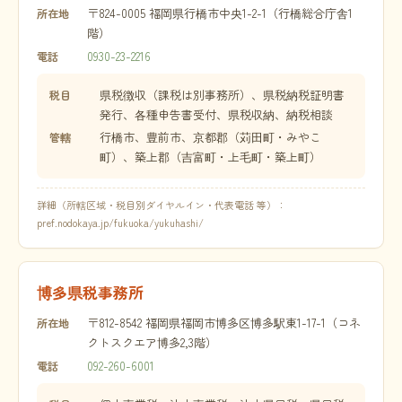
〒824-0005 福岡県行橋市中央1-2-1（行橋総合庁舎1
所在地
階）
0930-23-2216
電話
県税徴収（課税は別事務所）、県税納税証明書
税目
発行、各種申告書受付、県税収納、納税相談
行橋市、豊前市、京都郡（苅田町・みやこ
管轄
町）、築上郡（吉富町・上毛町・築上町）
詳細（所轄区域・税目別ダイヤルイン・代表電話 等）：
pref.nodokaya.jp/fukuoka/yukuhashi/
博多県税事務所
〒812-8542 福岡県福岡市博多区博多駅東1-17-1（コネ
所在地
クトスクエア博多2,3階）
092-260-6001
電話