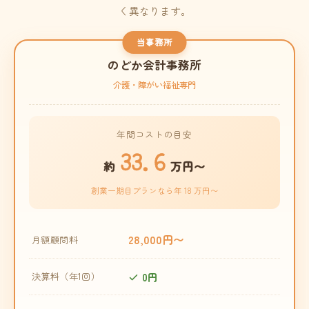
く異なります。
当事務所
のどか会計事務所
介護・障がい福祉専門
年間コストの目安
33.6
約
万円〜
創業一期目プランなら年 18 万円〜
28,000円〜
月額顧問料
0円
決算料（年1回）