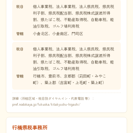
個人事業税、法人事業税、法人県民税、県民税
税目
利子割、県民税配当割、県民税株式譲渡所得
割、県たばこ税、不動産取得税、自動車税、軽
油引取税、ゴルフ場利用税
小倉北区、小倉南区、門司区
管轄
個人事業税、法人事業税、法人県民税、県民税
税目
利子割、県民税配当割、県民税株式譲渡所得
割、県たばこ税、不動産取得税、自動車税、軽
油引取税、ゴルフ場利用税
行橋市、豊前市、京都郡（苅田町・みやこ
管轄
町）、築上郡（吉富町・上毛町・築上町）
詳細（所轄区域・税目別ダイヤルイン・代表電話 等）：
pref.nodokaya.jp/fukuoka/kitakyushu-higashi/
行橋県税事務所