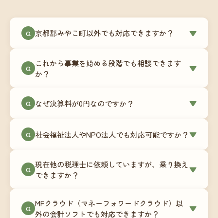
京都郡みやこ町以外でも対応できますか？
▼
Q
はい、京都郡みやこ町を含む全国対応をしていま
これから事業を始める段階でも相談できます
す。Zoomやチャットツールを使ったオンラインで
▼
Q
か？
のやり取りが中心ですので、地域を問わずサポー
ト可能です。実際に北海道から九州まで、幅広い
もちろんです。創業一期目向けの特別料金（年間
なぜ決算料が0円なのですか？
▼
地域の事業者さまにご利用いただいています。
Q
180,000円〜）をご用意しています。事業計画の段
階から税務面でのアドバイスが可能です。融資相
毎月の記帳代行を通じて、決算に必要な準備を月
談にも対応しています。
社会福祉法人やNPO法人でも対応可能ですか？
▼
Q
次で進めています。そのため、決算時に追加の作
業負担が少なく、決算料をいただかないサブスク
対応可能です。ただし、社会福祉法人・NPO法人
リプション型の料金体系を実現しています。年間
現在他の税理士に依頼していますが、乗り換え
は営利法人とは会計基準や監査要件が異なるた
▼
Q
コストが事前にわかるので、資金繰りの見通しも
できますか？
め、別途お見積りとなります。まずはお気軽にご
立てやすくなります。
相談ください。
はい、スムーズに引き継げるようサポートいたし
MFクラウド（マネーフォワードクラウド）以
ます。前任の税理士事務所との連携や、過去の帳
▼
Q
外の会計ソフトでも対応できますか？