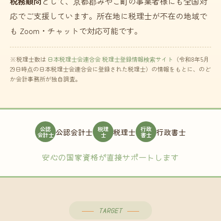
税務顧問
として、京都郡みやこ町の事業者様にも全国対
応でご支援しています。所在地に税理士が不在の地域で
も Zoom・チャットで対応可能です。
※税理士数は
日本税理士会連合会 税理士登録情報検索サイト
（令和8年5月
29日時点の日本税理士会連合会に登録された税理士）の情報をもとに、のど
か会計事務所が独自調査。
公認
税理
行政
公認会計士
税理士
行政書士
会計士
士
書士
安心の国家資格が直接サポートします
TARGET