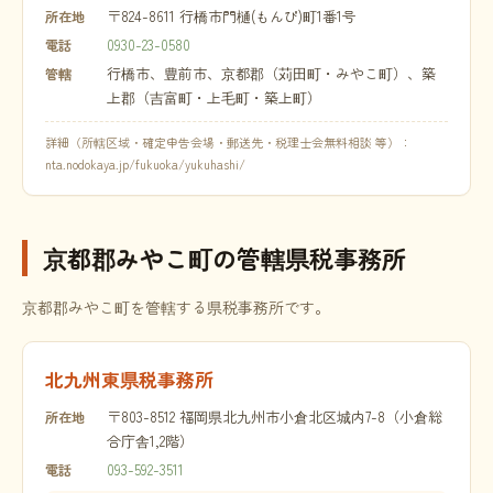
〒824-8611 行橋市門樋(もんぴ)町1番1号
所在地
0930-23-0580
電話
行橋市、豊前市、京都郡（苅田町・みやこ町）、築
管轄
上郡（吉富町・上毛町・築上町）
詳細（所轄区域・確定申告会場・郵送先・税理士会無料相談 等）：
nta.nodokaya.jp/fukuoka/yukuhashi/
京都郡みやこ町の管轄県税事務所
京都郡みやこ町を管轄する県税事務所です。
北九州東県税事務所
〒803-8512 福岡県北九州市小倉北区城内7-8（小倉総
所在地
合庁舎1,2階）
093-592-3511
電話