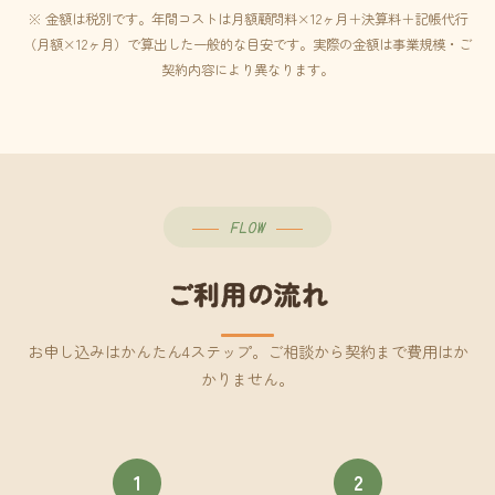
※ 金額は税別です。年間コストは月額顧問料×12ヶ月＋決算料＋記帳代行
（月額×12ヶ月）で算出した一般的な目安です。実際の金額は事業規模・ご
契約内容により異なります。
FLOW
ご利用の流れ
お申し込みはかんたん4ステップ。ご相談から契約まで費用はか
かりません。
1
2