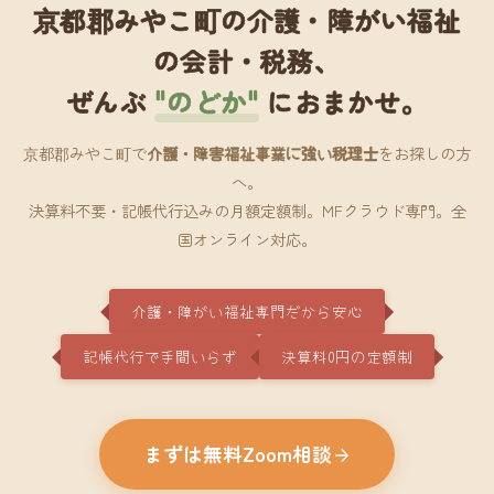
京都郡みやこ町の介護・障がい福祉
の会計・税務、
ぜんぶ
"のどか"
におまかせ。
京都郡みやこ町で
介護・障害福祉事業に強い税理士
をお探しの方
へ。
決算料不要・記帳代行込みの月額定額制。MFクラウド専門。全
国オンライン対応。
介護・障がい福祉専門だから安心
記帳代行で手間いらず
決算料0円の定額制
まずは無料Zoom相談