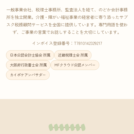
一般事業会社、税理士事務所、監査法人を経て、のどか会計事務
所を独立開業。介護・障がい福祉事業の経営者に寄り添ったサブ
スク税務顧問サービスを全国に提供しています。専門用語を使わ
ず、ご事業の言葉でお話しすることを大切にしています。
インボイス登録番号：T7810142329217
日本公認会計士協会 所属
近畿税理士会 所属
大阪府行政書士会 所属
MFクラウド公認メンバー
カイポケアンバサダー