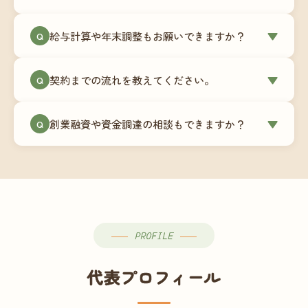
簿データの移行もお手伝いします。決算期のタイ
ミングでの乗り換えが最もスムーズですが、期中
当事務所はマネーフォワードクラウド専門でご提
給与計算や年末調整もお願いできますか？
▼
での変更も対応可能です。
Q
供しています。これから会計ソフトを導入される
場合はもちろん、他ソフトからの移行もお手伝い
はい、オプションで承っています。給与計算（勤
します。freee・弥生会計等をご利用中の場合は、
契約までの流れを教えてください。
▼
Q
怠集計あり／5名まで）は月額15,000円〜、年末調
乗り換えタイミングもあわせてご相談ください。
整（5名まで）は月額2,000円〜（いずれも税別）で
①無料Zoom相談のご予約 → ②オンライン面談
す。人数が増える場合は別途お見積りします。
創業融資や資金調達の相談もできますか？
▼
Q
（30〜60分）でご事業内容・ご要望のヒアリング
→ ③お見積り・ご契約 → ④MFクラウドの初期設
はい、対応可能です。監査法人出身の公認会計士
定 → ⑤月次顧問スタート、という流れです。ご相
が、事業計画書の作成や日本政策金融公庫・信用
談から契約まで費用は発生しませんので、お気軽
保証協会経由の融資申請をサポートします。介
にご連絡ください。
護・障がい福祉事業の特性を踏まえた資金計画を
ご提案します。
PROFILE
代表プロフィール