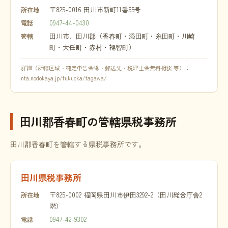
〒825-0016 田川市新町11番55号
所在地
0947-44-0430
電話
田川市、田川郡（香春町・添田町・糸田町・川崎
管轄
町・大任町・赤村・福智町）
詳細（所轄区域・確定申告会場・郵送先・税理士会無料相談 等）：
nta.nodokaya.jp/fukuoka/tagawa/
田川郡香春町の管轄県税事務所
田川郡香春町を管轄する県税事務所です。
田川県税事務所
〒825-0002 福岡県田川市伊田3292-2（田川総合庁舎2
所在地
階）
0947-42-9302
電話