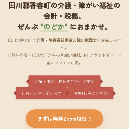
田川郡香春町の介護・障がい福祉の
会計・税務、
ぜんぶ
"のどか"
におまかせ。
田川郡香春町で
介護・障害福祉事業に強い税理士
をお探しの方
へ。
決算料不要・記帳代行込みの月額定額制。MFクラウド専門。全
国オンライン対応。
介護・障がい福祉専門だから安心
記帳代行で手間いらず
決算料0円の定額制
まずは無料Zoom相談