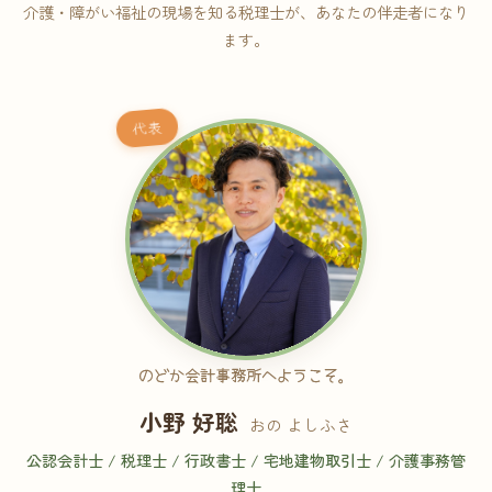
介護・障がい福祉の現場を知る税理士が、あなたの伴走者になり
ます。
代表
のどか会計事務所へようこそ。
小野 好聡
おの よしふさ
公認会計士 / 税理士 / 行政書士 / 宅地建物取引士 / 介護事務管
理士