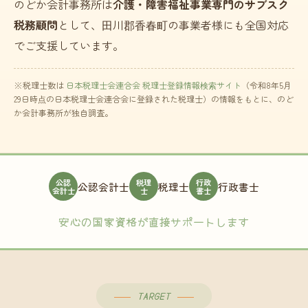
のどか会計事務所は
介護・障害福祉事業専門のサブスク
税務顧問
として、田川郡香春町の事業者様にも全国対応
でご支援しています。
※税理士数は
日本税理士会連合会 税理士登録情報検索サイト
（令和8年5月
29日時点の日本税理士会連合会に登録された税理士）の情報をもとに、のど
か会計事務所が独自調査。
公認
税理
行政
公認会計士
税理士
行政書士
会計士
士
書士
安心の国家資格が直接サポートします
TARGET