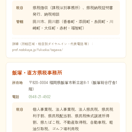
県税徴収（課税は別事務所）、県税納税証明書
税目
発行、納税相談
田川市、田川郡（香春町・添田町・糸田町・川
管轄
崎町・大任町・赤村・福智町）
詳細（所轄区域・税目別ダイヤルイン・代表電話 等）：
pref.nodokaya.jp/fukuoka/tagawa/
飯塚・直方県税事務所
〒820-0004 福岡県飯塚市新立岩8-1（飯塚総合庁舎1
所在地
階）
0948-21-4902
電話
個人事業税、法人事業税、法人県民税、県民税
税目
利子割、県民税配当割、県民税株式譲渡所得
割、県たばこ税、不動産取得税、自動車税、軽
油引取税、ゴルフ場利用税