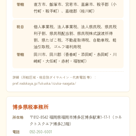
直方市、飯塚市、宮若市、嘉麻市、鞍手郡（小
管轄
竹町・鞍手町）、嘉穂郡（桂川町）
個人事業税、法人事業税、法人県民税、県民税
税目
利子割、県民税配当割、県民税株式譲渡所得
割、県たばこ税、不動産取得税、自動車税、軽
油引取税、ゴルフ場利用税
田川市、田川郡（香春町・添田町・糸田町・川
管轄
崎町・大任町・赤村・福智町）
詳細（所轄区域・税目別ダイヤルイン・代表電話 等）：
pref.nodokaya.jp/fukuoka/iizuka-naogata/
博多県税事務所
〒812-8542 福岡県福岡市博多区博多駅東1-17-1（コネ
所在地
クトスクエア博多2,3階）
092-260-6001
電話