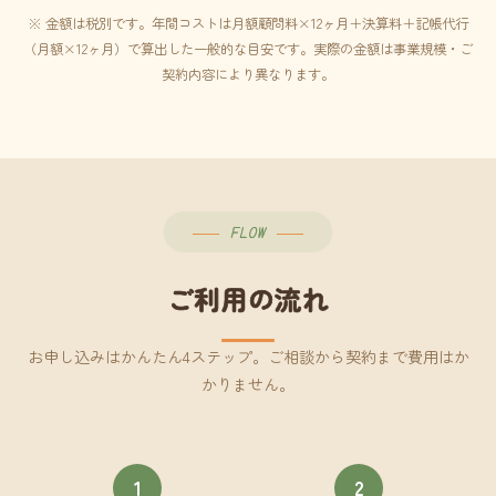
※ 金額は税別です。年間コストは月額顧問料×12ヶ月＋決算料＋記帳代行
（月額×12ヶ月）で算出した一般的な目安です。実際の金額は事業規模・ご
契約内容により異なります。
FLOW
ご利用の流れ
お申し込みはかんたん4ステップ。ご相談から契約まで費用はか
かりません。
1
2