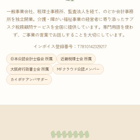
一般事業会社、税理士事務所、監査法人を経て、のどか会計事務
所を独立開業。介護・障がい福祉事業の経営者に寄り添ったサブ
スク税務顧問サービスを全国に提供しています。専門用語を使わ
ず、ご事業の言葉でお話しすることを大切にしています。
インボイス登録番号：T7810142329217
日本公認会計士協会 所属
近畿税理士会 所属
大阪府行政書士会 所属
MFクラウド公認メンバー
カイポケアンバサダー