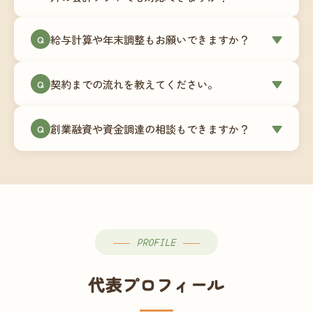
簿データの移行もお手伝いします。決算期のタイ
ミングでの乗り換えが最もスムーズですが、期中
当事務所はマネーフォワードクラウド専門でご提
給与計算や年末調整もお願いできますか？
▼
での変更も対応可能です。
Q
供しています。これから会計ソフトを導入される
場合はもちろん、他ソフトからの移行もお手伝い
はい、オプションで承っています。給与計算（勤
します。freee・弥生会計等をご利用中の場合は、
契約までの流れを教えてください。
▼
Q
怠集計あり／5名まで）は月額15,000円〜、年末調
乗り換えタイミングもあわせてご相談ください。
整（5名まで）は月額2,000円〜（いずれも税別）で
①無料Zoom相談のご予約 → ②オンライン面談
す。人数が増える場合は別途お見積りします。
創業融資や資金調達の相談もできますか？
▼
Q
（30〜60分）でご事業内容・ご要望のヒアリング
→ ③お見積り・ご契約 → ④MFクラウドの初期設
はい、対応可能です。監査法人出身の公認会計士
定 → ⑤月次顧問スタート、という流れです。ご相
が、事業計画書の作成や日本政策金融公庫・信用
談から契約まで費用は発生しませんので、お気軽
保証協会経由の融資申請をサポートします。介
にご連絡ください。
護・障がい福祉事業の特性を踏まえた資金計画を
ご提案します。
PROFILE
代表プロフィール