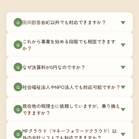
田川郡香春町以外でも対応できますか？
▼
Q
はい、田川郡香春町を含む全国対応をしていま
これから事業を始める段階でも相談できます
す。Zoomやチャットツールを使ったオンラインで
▼
Q
か？
のやり取りが中心ですので、地域を問わずサポー
ト可能です。実際に北海道から九州まで、幅広い
もちろんです。創業一期目向けの特別料金（年間
なぜ決算料が0円なのですか？
▼
地域の事業者さまにご利用いただいています。
Q
180,000円〜）をご用意しています。事業計画の段
階から税務面でのアドバイスが可能です。融資相
毎月の記帳代行を通じて、決算に必要な準備を月
談にも対応しています。
社会福祉法人やNPO法人でも対応可能ですか？
▼
Q
次で進めています。そのため、決算時に追加の作
業負担が少なく、決算料をいただかないサブスク
対応可能です。ただし、社会福祉法人・NPO法人
リプション型の料金体系を実現しています。年間
現在他の税理士に依頼していますが、乗り換え
は営利法人とは会計基準や監査要件が異なるた
▼
Q
コストが事前にわかるので、資金繰りの見通しも
できますか？
め、別途お見積りとなります。まずはお気軽にご
立てやすくなります。
相談ください。
はい、スムーズに引き継げるようサポートいたし
MFクラウド（マネーフォワードクラウド）以
ます。前任の税理士事務所との連携や、過去の帳
▼
Q
外の会計ソフトでも対応できますか？