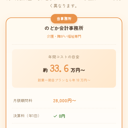
く異なります。
当事務所
のどか会計事務所
介護・障がい福祉専門
年間コストの目安
33.6
約
万円〜
創業一期目プランなら年 18 万円〜
28,000円〜
月額顧問料
0円
決算料（年1回）