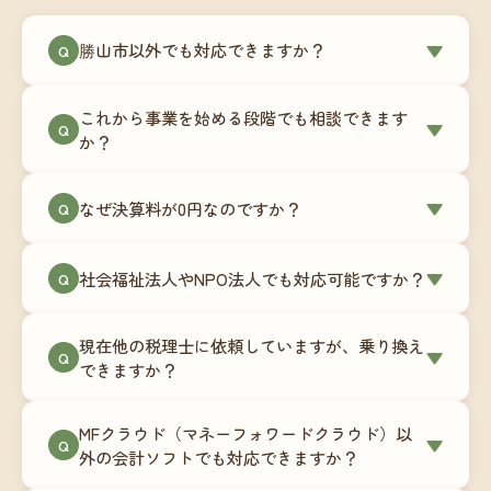
勝山市以外でも対応できますか？
▼
Q
はい、勝山市を含む全国対応をしています。Zoom
これから事業を始める段階でも相談できます
やチャットツールを使ったオンラインでのやり取
▼
Q
か？
りが中心ですので、地域を問わずサポート可能で
す。実際に北海道から九州まで、幅広い地域の事
もちろんです。創業一期目向けの特別料金（年間
なぜ決算料が0円なのですか？
▼
業者さまにご利用いただいています。
Q
180,000円〜）をご用意しています。事業計画の段
階から税務面でのアドバイスが可能です。融資相
毎月の記帳代行を通じて、決算に必要な準備を月
談にも対応しています。
社会福祉法人やNPO法人でも対応可能ですか？
▼
Q
次で進めています。そのため、決算時に追加の作
業負担が少なく、決算料をいただかないサブスク
対応可能です。ただし、社会福祉法人・NPO法人
リプション型の料金体系を実現しています。年間
現在他の税理士に依頼していますが、乗り換え
は営利法人とは会計基準や監査要件が異なるた
▼
Q
コストが事前にわかるので、資金繰りの見通しも
できますか？
め、別途お見積りとなります。まずはお気軽にご
立てやすくなります。
相談ください。
はい、スムーズに引き継げるようサポートいたし
MFクラウド（マネーフォワードクラウド）以
ます。前任の税理士事務所との連携や、過去の帳
▼
Q
外の会計ソフトでも対応できますか？
簿データの移行もお手伝いします。決算期のタイ