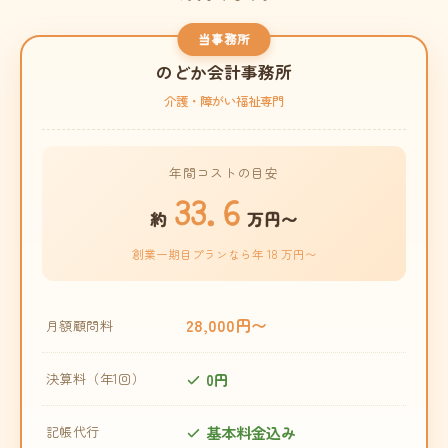
当事務所
のどか会計事務所
介護・障がい福祉専門
年間コストの目安
33.6
約
万円〜
創業一期目プランなら年 18 万円〜
28,000円〜
月額顧問料
0円
決算料（年1回）
基本料金込み
記帳代行