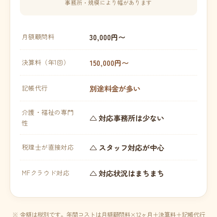
事務所・規模により幅があります
30,000円〜
月額顧問料
150,000円〜
決算料（年1回）
別途料金が多い
記帳代行
介護・福祉の専門
△ 対応事務所は少ない
性
△ スタッフ対応が中心
税理士が直接対応
△ 対応状況はまちまち
MFクラウド対応
※ 金額は税別です。年間コストは月額顧問料×12ヶ月＋決算料＋記帳代行