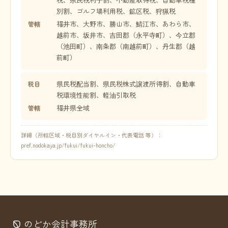
別割、ゴルフ場利用税、鉱区税、狩猟税
福井市、大野市、勝山市、鯖江市、あわら市、
管轄
越前市、坂井市、吉田郡（永平寺町）、今立郡
（池田町）、南条郡（南越前町）、丹生郡（越
前町）
県民税配当割、県民税株式譲渡所得割、自動車
税目
税環境性能割、軽油引取税
福井県全域
管轄
詳細（所轄区域・税目別ダイヤルイン・代表電話 等）：
pref.nodokaya.jp/fukui/fukui-honcho/
のどか会計事務所