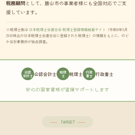
税務顧問
として、勝山市の事業者様にも全国対応でご支
援しています。
※税理士数は
日本税理士会連合会 税理士登録情報検索サイト
（令和8年5月
29日時点の日本税理士会連合会に登録された税理士）の情報をもとに、のど
か会計事務所が独自調査。
公認
税理
行政
公認会計士
税理士
行政書士
会計士
士
書士
安心の国家資格が直接サポートします
TARGET