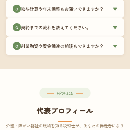
ミングでの乗り換えが最もスムーズですが、期中
当事務所はマネーフォワードクラウド専門でご提
給与計算や年末調整もお願いできますか？
▼
での変更も対応可能です。
Q
供しています。これから会計ソフトを導入される
場合はもちろん、他ソフトからの移行もお手伝い
はい、オプションで承っています。給与計算（勤
します。freee・弥生会計等をご利用中の場合は、
契約までの流れを教えてください。
▼
Q
怠集計あり／5名まで）は月額15,000円〜、年末調
乗り換えタイミングもあわせてご相談ください。
整（5名まで）は月額2,000円〜（いずれも税別）で
①無料Zoom相談のご予約 → ②オンライン面談
す。人数が増える場合は別途お見積りします。
創業融資や資金調達の相談もできますか？
▼
Q
（30〜60分）でご事業内容・ご要望のヒアリング
→ ③お見積り・ご契約 → ④MFクラウドの初期設
はい、対応可能です。監査法人出身の公認会計士
定 → ⑤月次顧問スタート、という流れです。ご相
が、事業計画書の作成や日本政策金融公庫・信用
談から契約まで費用は発生しませんので、お気軽
保証協会経由の融資申請をサポートします。介
にご連絡ください。
護・障がい福祉事業の特性を踏まえた資金計画を
ご提案します。
PROFILE
代表プロフィール
介護・障がい福祉の現場を知る税理士が、あなたの伴走者になり