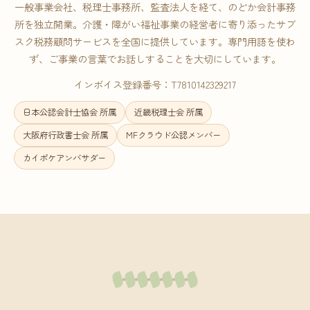
一般事業会社、税理士事務所、監査法人を経て、のどか会計事務
所を独立開業。介護・障がい福祉事業の経営者に寄り添ったサブ
スク税務顧問サービスを全国に提供しています。専門用語を使わ
ず、ご事業の言葉でお話しすることを大切にしています。
インボイス登録番号：T7810142329217
日本公認会計士協会 所属
近畿税理士会 所属
大阪府行政書士会 所属
MFクラウド公認メンバー
カイポケアンバサダー