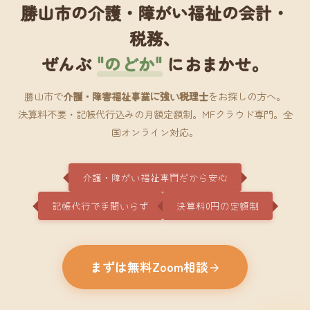
勝山市の介護・障がい福祉の会計・
税務、
ぜんぶ
"のどか"
におまかせ。
勝山市で
介護・障害福祉事業に強い税理士
をお探しの方へ。
決算料不要・記帳代行込みの月額定額制。MFクラウド専門。全
国オンライン対応。
介護・障がい福祉専門だから安心
記帳代行で手間いらず
決算料0円の定額制
まずは無料Zoom相談