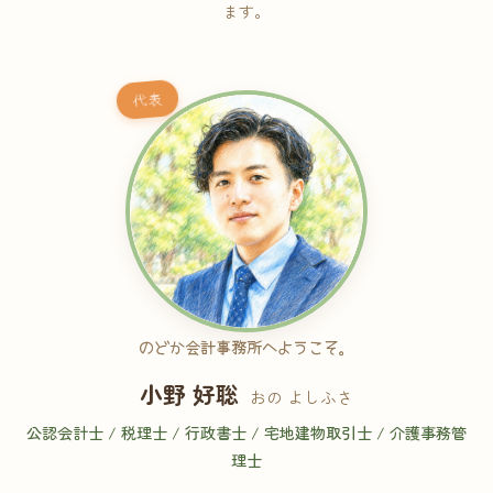
ます。
代表
のどか会計事務所へようこそ。
小野 好聡
おの よしふさ
公認会計士 / 税理士 / 行政書士 / 宅地建物取引士 / 介護事務管
理士