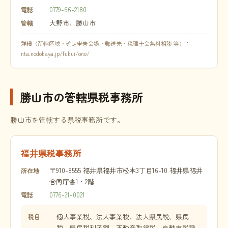
0779-66-2180
電話
大野市、勝山市
管轄
詳細（所轄区域・確定申告会場・郵送先・税理士会無料相談 等）：
nta.nodokaya.jp/fukui/ono/
勝山市の管轄県税事務所
勝山市を管轄する県税事務所です。
福井県税事務所
〒910-8555 福井県福井市松本3丁目16-10 福井県福井
所在地
合同庁舎1・2階
0776-21-0021
電話
個人事業税、法人事業税、法人県民税、県民
税目
税、県民税利子割、不動産取得税、自動車税種