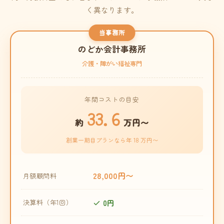
く異なります。
当事務所
のどか会計事務所
介護・障がい福祉専門
年間コストの目安
33.6
約
万円〜
創業一期目プランなら年 18 万円〜
28,000円〜
月額顧問料
0円
決算料（年1回）