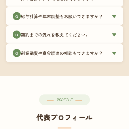
簿データの移行もお手伝いします。決算期のタイ
ミングでの乗り換えが最もスムーズですが、期中
当事務所はマネーフォワードクラウド専門でご提
給与計算や年末調整もお願いできますか？
▼
での変更も対応可能です。
Q
供しています。これから会計ソフトを導入される
場合はもちろん、他ソフトからの移行もお手伝い
はい、オプションで承っています。給与計算（勤
します。freee・弥生会計等をご利用中の場合は、
契約までの流れを教えてください。
▼
Q
怠集計あり／5名まで）は月額15,000円〜、年末調
乗り換えタイミングもあわせてご相談ください。
整（5名まで）は月額2,000円〜（いずれも税別）で
①無料Zoom相談のご予約 → ②オンライン面談
す。人数が増える場合は別途お見積りします。
創業融資や資金調達の相談もできますか？
▼
Q
（30〜60分）でご事業内容・ご要望のヒアリング
→ ③お見積り・ご契約 → ④MFクラウドの初期設
はい、対応可能です。監査法人出身の公認会計士
定 → ⑤月次顧問スタート、という流れです。ご相
が、事業計画書の作成や日本政策金融公庫・信用
談から契約まで費用は発生しませんので、お気軽
保証協会経由の融資申請をサポートします。介
にご連絡ください。
護・障がい福祉事業の特性を踏まえた資金計画を
ご提案します。
PROFILE
代表プロフィール