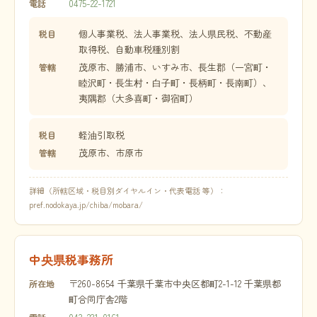
0475-22-1721
電話
個人事業税、法人事業税、法人県民税、不動産
税目
取得税、自動車税種別割
茂原市、勝浦市、いすみ市、長生郡（一宮町・
管轄
睦沢町・長生村・白子町・長柄町・長南町）、
夷隅郡（大多喜町・御宿町）
軽油引取税
税目
茂原市、市原市
管轄
詳細（所轄区域・税目別ダイヤルイン・代表電話 等）：
pref.nodokaya.jp/chiba/mobara/
中央県税事務所
〒260-8654 千葉県千葉市中央区都町2-1-12 千葉県都
所在地
町合同庁舎2階