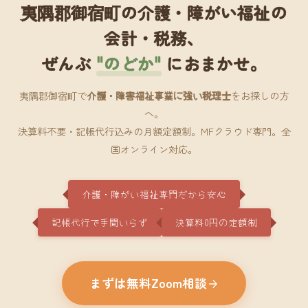
夷隅郡御宿町の介護・障がい福祉の
会計・税務、
ぜんぶ
"のどか"
におまかせ。
夷隅郡御宿町で
介護・障害福祉事業に強い税理士
をお探しの方
へ。
決算料不要・記帳代行込みの月額定額制。MFクラウド専門。全
国オンライン対応。
介護・障がい福祉専門だから安心
記帳代行で手間いらず
決算料0円の定額制
まずは無料Zoom相談