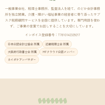
一般事業会社、税理士事務所、監査法人を経て、のどか会計事務
所を独立開業。介護・障がい福祉事業の経営者に寄り添ったサブ
スク税務顧問サービスを全国に提供しています。専門用語を使わ
ず、ご事業の言葉でお話しすることを大切にしています。
インボイス登録番号：T7810142329217
日本公認会計士協会 所属
近畿税理士会 所属
大阪府行政書士会 所属
MFクラウド公認メンバー
カイポケアンバサダー