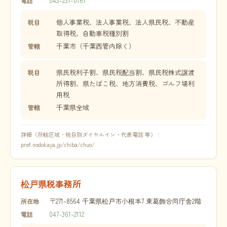
043-231-0161
電話
個人事業税、法人事業税、法人県民税、不動産
税目
取得税、自動車税種別割
千葉市（千葉西管内除く）
管轄
県民税利子割、県民税配当割、県民税株式譲渡
税目
所得割、県たばこ税、地方消費税、ゴルフ場利
用税
千葉県全域
管轄
詳細（所轄区域・税目別ダイヤルイン・代表電話 等）：
pref.nodokaya.jp/chiba/chuo/
松戸県税事務所
〒271-8564 千葉県松戸市小根本7 東葛飾合同庁舎2階
所在地
047-361-2112
電話