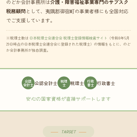
のどか会計事務所は
介護・障害福祉事業専門のサブスク
税務顧問
として、夷隅郡御宿町の事業者様にも全国対応
でご支援しています。
※税理士数は
日本税理士会連合会 税理士登録情報検索サイト
（令和8年5月
29日時点の日本税理士会連合会に登録された税理士）の情報をもとに、のど
か会計事務所が独自調査。
公認
税理
行政
公認会計士
税理士
行政書士
会計士
士
書士
安心の国家資格が直接サポートします
TARGET