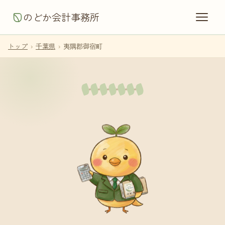
のどか会計事務所
トップ
›
千葉県
›
夷隅郡御宿町