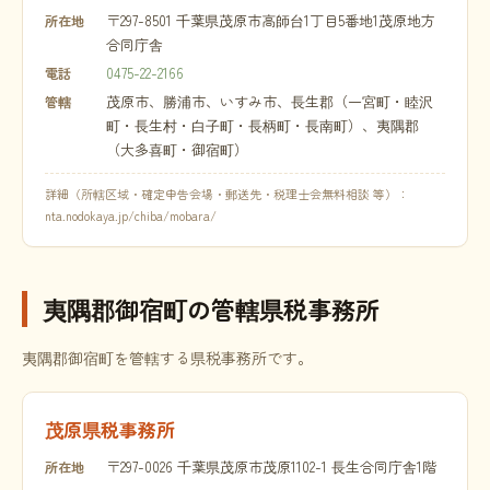
〒297-8501 千葉県茂原市高師台1丁目5番地1茂原地方
所在地
合同庁舎
0475-22-2166
電話
茂原市、勝浦市、いすみ市、長生郡（一宮町・睦沢
管轄
町・長生村・白子町・長柄町・長南町）、夷隅郡
（大多喜町・御宿町）
詳細（所轄区域・確定申告会場・郵送先・税理士会無料相談 等）：
nta.nodokaya.jp/chiba/mobara/
夷隅郡御宿町の管轄県税事務所
夷隅郡御宿町を管轄する県税事務所です。
茂原県税事務所
〒297-0026 千葉県茂原市茂原1102-1 長生合同庁舎1階
所在地