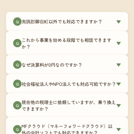
夷隅郡御宿町以外でも対応できますか？
▼
Q
はい、夷隅郡御宿町を含む全国対応をしていま
これから事業を始める段階でも相談できます
す。Zoomやチャットツールを使ったオンラインで
▼
Q
か？
のやり取りが中心ですので、地域を問わずサポー
ト可能です。実際に北海道から九州まで、幅広い
もちろんです。創業一期目向けの特別料金（年間
なぜ決算料が0円なのですか？
▼
地域の事業者さまにご利用いただいています。
Q
180,000円〜）をご用意しています。事業計画の段
階から税務面でのアドバイスが可能です。融資相
毎月の記帳代行を通じて、決算に必要な準備を月
談にも対応しています。
社会福祉法人やNPO法人でも対応可能ですか？
▼
Q
次で進めています。そのため、決算時に追加の作
業負担が少なく、決算料をいただかないサブスク
対応可能です。ただし、社会福祉法人・NPO法人
リプション型の料金体系を実現しています。年間
現在他の税理士に依頼していますが、乗り換え
は営利法人とは会計基準や監査要件が異なるた
▼
Q
コストが事前にわかるので、資金繰りの見通しも
できますか？
め、別途お見積りとなります。まずはお気軽にご
立てやすくなります。
相談ください。
はい、スムーズに引き継げるようサポートいたし
MFクラウド（マネーフォワードクラウド）以
ます。前任の税理士事務所との連携や、過去の帳
▼
Q
外の会計ソフトでも対応できますか？