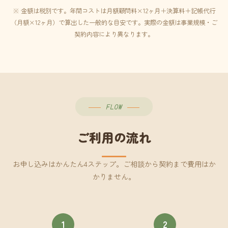
※ 金額は税別です。年間コストは月額顧問料×12ヶ月＋決算料＋記帳代行
（月額×12ヶ月）で算出した一般的な目安です。実際の金額は事業規模・ご
契約内容により異なります。
FLOW
ご利用の流れ
お申し込みはかんたん4ステップ。ご相談から契約まで費用はか
かりません。
1
2