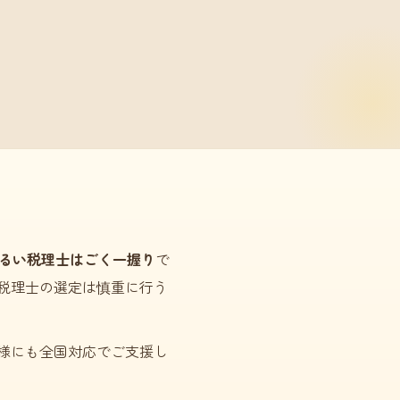
るい税理士はごく一握り
で
税理士の選定は慎重に行う
様にも全国対応でご支援し