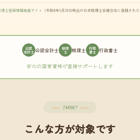
税理士登録情報検索サイト
（令和8年5月29日時点の日本税理士会連合会に登録され
公認
税理
行政
公認会計士
税理士
行政書士
会計士
士
書士
安心の国家資格が直接サポートします
TARGET
こんな方が対象です