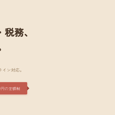
・税務、
。
。
ライン対応。
0円の定額制