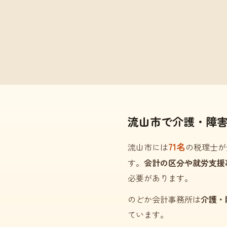
流山市で介護・障
71名
流山市には
の税理士が
す。
会計の区分や就労支援
必要があります。
のどか会計事務所は
介護・
ています。