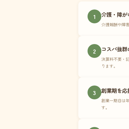
介護・障が
1
介護報酬や障
コスパ抜群
2
決算料不要・記
ります。
創業期を応
3
創業一期目は年
す。