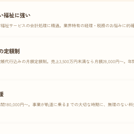
い福祉に強い
害福祉サービスの会計処理に精通。業界特有の経理・税務のお悩みに的
の定額制
帳代行込みの月額定額制。売上3,500万円未満なら月額28,000円〜。
援
間180,000円〜。事業が軌道に乗るまでの大切な時期に、無理のない