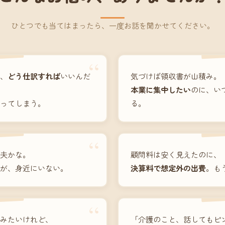
ひとつでも当てはまったら、一度お話を聞かせてください。
“
、
どう仕訳すれば
いいんだ
気づけば領収書が山積み。
本業に集中したい
のに、い
ってしまう。
る。
“
夫かな。
顧問料は安く見えたのに、
が、身近にいない。
決算料で想定外の出費
。も
“
みたいけれど、
「介護のこと、話してもピ