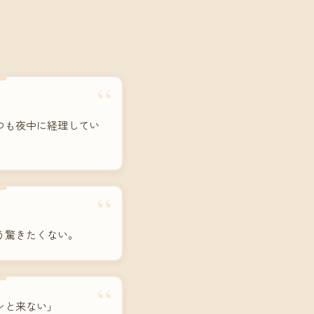
“
つも夜中に経理してい
“
う驚きたくない。
“
ンと来ない」