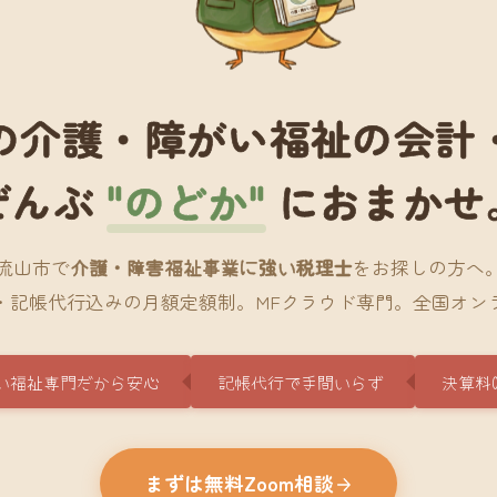
の介護・障がい福祉の会計
ぜんぶ
"のどか"
におまかせ
流山市で
介護・障害福祉事業に強い税理士
をお探しの方へ
・記帳代行込みの月額定額制。MFクラウド専門。全国オン
い福祉専門だから安心
記帳代行で手間いらず
決算料
まずは無料Zoom相談