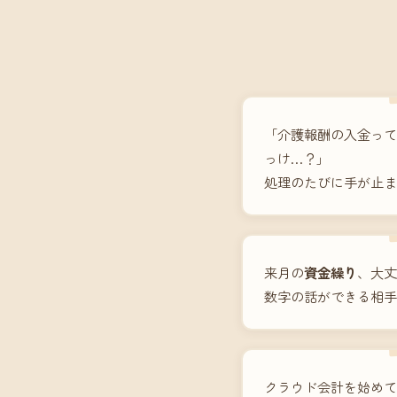
「介護報酬の入金って
っけ…？」
処理のたびに手が止ま
来月の
資金繰り
、大丈
数字の話ができる相手
クラウド会計を始めて