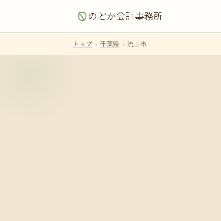
のどか会計事務所
トップ
›
千葉県
›
流山市