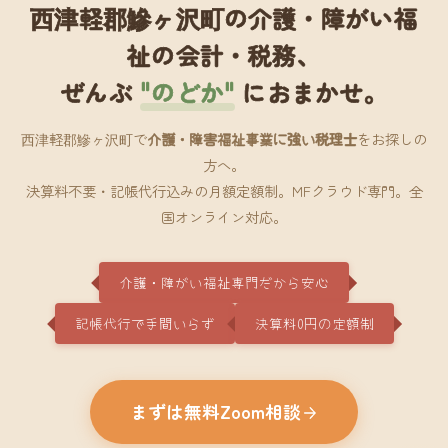
西津軽郡鰺ヶ沢町の介護・障がい福
祉の会計・税務、
ぜんぶ
"のどか"
におまかせ。
西津軽郡鰺ヶ沢町で
介護・障害福祉事業に強い税理士
をお探しの
方へ。
決算料不要・記帳代行込みの月額定額制。MFクラウド専門。全
国オンライン対応。
介護・障がい福祉専門だから安心
記帳代行で手間いらず
決算料0円の定額制
まずは無料Zoom相談