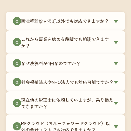
西津軽郡鰺ヶ沢町以外でも対応できますか？
▼
Q
はい、西津軽郡鰺ヶ沢町を含む全国対応をしてい
これから事業を始める段階でも相談できます
ます。Zoomやチャットツールを使ったオンライン
▼
Q
か？
でのやり取りが中心ですので、地域を問わずサポ
ート可能です。実際に北海道から九州まで、幅広
もちろんです。創業一期目向けの特別料金（年間
なぜ決算料が0円なのですか？
▼
い地域の事業者さまにご利用いただいています。
Q
180,000円〜）をご用意しています。事業計画の段
階から税務面でのアドバイスが可能です。融資相
毎月の記帳代行を通じて、決算に必要な準備を月
談にも対応しています。
社会福祉法人やNPO法人でも対応可能ですか？
▼
Q
次で進めています。そのため、決算時に追加の作
業負担が少なく、決算料をいただかないサブスク
対応可能です。ただし、社会福祉法人・NPO法人
リプション型の料金体系を実現しています。年間
現在他の税理士に依頼していますが、乗り換え
は営利法人とは会計基準や監査要件が異なるた
▼
Q
コストが事前にわかるので、資金繰りの見通しも
できますか？
め、別途お見積りとなります。まずはお気軽にご
立てやすくなります。
相談ください。
はい、スムーズに引き継げるようサポートいたし
MFクラウド（マネーフォワードクラウド）以
ます。前任の税理士事務所との連携や、過去の帳
▼
Q
外の会計ソフトでも対応できますか？