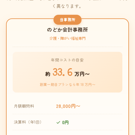
く異なります。
当事務所
のどか会計事務所
介護・障がい福祉専門
年間コストの目安
33.6
約
万円〜
創業一期目プランなら年 18 万円〜
28,000円〜
月額顧問料
0円
決算料（年1回）