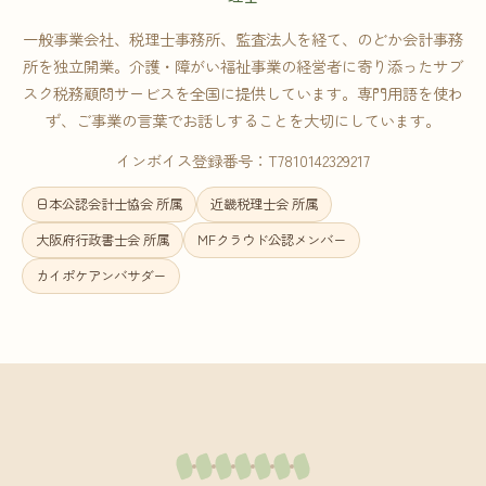
一般事業会社、税理士事務所、監査法人を経て、のどか会計事務
所を独立開業。介護・障がい福祉事業の経営者に寄り添ったサブ
スク税務顧問サービスを全国に提供しています。専門用語を使わ
ず、ご事業の言葉でお話しすることを大切にしています。
インボイス登録番号：T7810142329217
日本公認会計士協会 所属
近畿税理士会 所属
大阪府行政書士会 所属
MFクラウド公認メンバー
カイポケアンバサダー