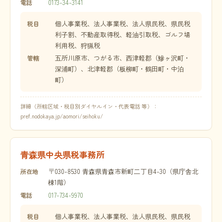
0173-34-3141
電話
個人事業税、法人事業税、法人県民税、県民税
税目
利子割、不動産取得税、軽油引取税、ゴルフ場
利用税、狩猟税
五所川原市、つがる市、西津軽郡（鰺ヶ沢町・
管轄
深浦町）、北津軽郡（板柳町・鶴田町・中泊
町）
詳細（所轄区域・税目別ダイヤルイン・代表電話 等）：
pref.nodokaya.jp/aomori/seihoku/
青森県中央県税事務所
〒030-8530 青森県青森市新町二丁目4-30（県庁舎北
所在地
棟1階）
017-734-9970
電話
個人事業税、法人事業税、法人県民税、県民税
税目