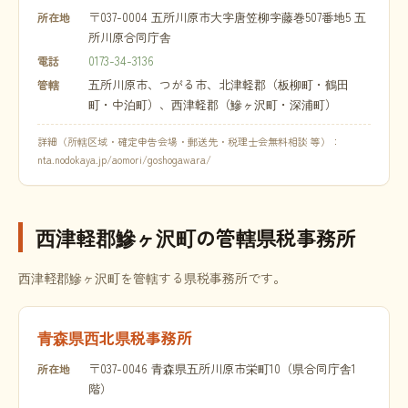
〒037-0004 五所川原市大字唐笠柳字藤巻507番地5 五
所在地
所川原合同庁舎
0173-34-3136
電話
五所川原市、つがる市、北津軽郡（板柳町・鶴田
管轄
町・中泊町）、西津軽郡（鰺ヶ沢町・深浦町）
詳細（所轄区域・確定申告会場・郵送先・税理士会無料相談 等）：
nta.nodokaya.jp/aomori/goshogawara/
西津軽郡鰺ヶ沢町の管轄県税事務所
西津軽郡鰺ヶ沢町を管轄する県税事務所です。
青森県西北県税事務所
〒037-0046 青森県五所川原市栄町10（県合同庁舎1
所在地
階）