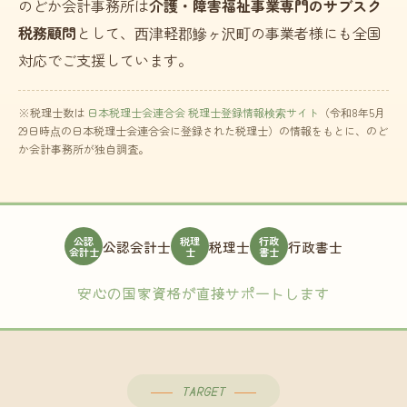
のどか会計事務所は
介護・障害福祉事業専門のサブスク
税務顧問
として、西津軽郡鰺ヶ沢町の事業者様にも全国
対応でご支援しています。
※税理士数は
日本税理士会連合会 税理士登録情報検索サイト
（令和8年5月
29日時点の日本税理士会連合会に登録された税理士）の情報をもとに、のど
か会計事務所が独自調査。
公認
税理
行政
公認会計士
税理士
行政書士
会計士
士
書士
安心の国家資格が直接サポートします
TARGET