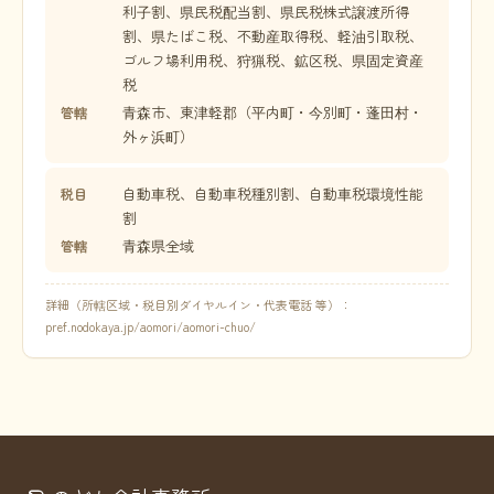
利子割、県民税配当割、県民税株式譲渡所得
割、県たばこ税、不動産取得税、軽油引取税、
ゴルフ場利用税、狩猟税、鉱区税、県固定資産
税
青森市、東津軽郡（平内町・今別町・蓬田村・
管轄
外ヶ浜町）
自動車税、自動車税種別割、自動車税環境性能
税目
割
青森県全域
管轄
詳細（所轄区域・税目別ダイヤルイン・代表電話 等）：
pref.nodokaya.jp/aomori/aomori-chuo/