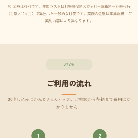
※ 金額は税別です。年間コストは月額顧問料×12ヶ月＋決算料＋記帳代行
（月額×12ヶ月）で算出した一般的な目安です。実際の金額は事業規模・ご
契約内容により異なります。
FLOW
ご利用の流れ
お申し込みはかんたん4ステップ。ご相談から契約まで費用はか
かりません。
1
2