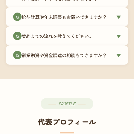
簿データの移行もお手伝いします。決算期のタイ
ミングでの乗り換えが最もスムーズですが、期中
当事務所はマネーフォワードクラウド専門でご提
給与計算や年末調整もお願いできますか？
▼
での変更も対応可能です。
Q
供しています。これから会計ソフトを導入される
場合はもちろん、他ソフトからの移行もお手伝い
はい、オプションで承っています。給与計算（勤
します。freee・弥生会計等をご利用中の場合は、
契約までの流れを教えてください。
▼
Q
怠集計あり／5名まで）は月額15,000円〜、年末調
乗り換えタイミングもあわせてご相談ください。
整（5名まで）は月額2,000円〜（いずれも税別）で
①無料Zoom相談のご予約 → ②オンライン面談
す。人数が増える場合は別途お見積りします。
創業融資や資金調達の相談もできますか？
▼
Q
（30〜60分）でご事業内容・ご要望のヒアリング
→ ③お見積り・ご契約 → ④MFクラウドの初期設
はい、対応可能です。監査法人出身の公認会計士
定 → ⑤月次顧問スタート、という流れです。ご相
が、事業計画書の作成や日本政策金融公庫・信用
談から契約まで費用は発生しませんので、お気軽
保証協会経由の融資申請をサポートします。介
にご連絡ください。
護・障がい福祉事業の特性を踏まえた資金計画を
ご提案します。
PROFILE
代表プロフィール