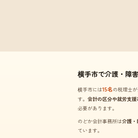
横手市で介護・障
15名
横手市には
の税理士が
す。
会計の区分や就労支援
必要があります。
のどか会計事務所は
介護・
ています。