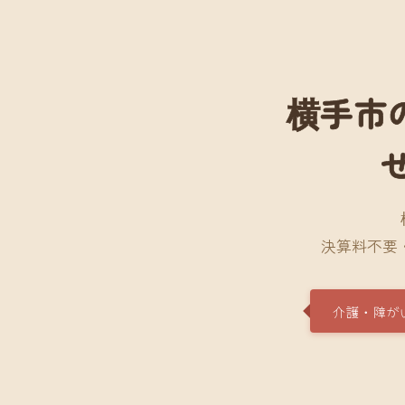
横手市
決算料不要
介護・障が