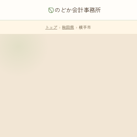
のどか会計事務所
トップ
›
秋田県
›
横手市