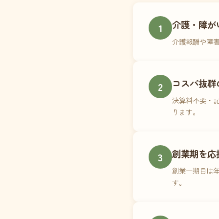
介護・障が
1
介護報酬や障
コスパ抜群
2
決算料不要・記
ります。
創業期を応
3
創業一期目は年
す。