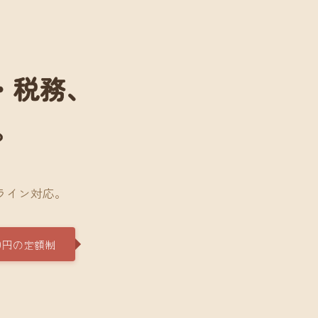
・税務、
。
。
ライン対応。
0円の定額制