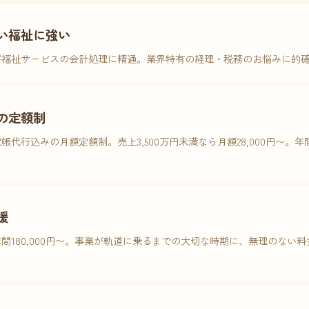
い福祉に強い
害福祉サービスの会計処理に精通。業界特有の経理・税務のお悩みに的
の定額制
帳代行込みの月額定額制。売上3,500万円未満なら月額28,000円〜。
援
間180,000円〜。事業が軌道に乗るまでの大切な時期に、無理のない