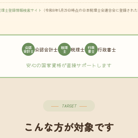
税理士登録情報検索サイト
（令和8年5月29日時点の日本税理士会連合会に登録され
公認
税理
行政
公認会計士
税理士
行政書士
会計士
士
書士
安心の国家資格が直接サポートします
TARGET
こんな方が対象です