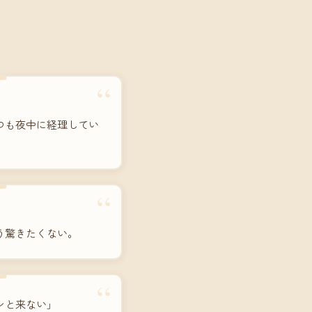
“
つも夜中に経理してい
“
う驚きたくない。
“
ンと来ない」