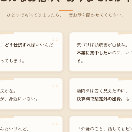
ひとつでも当てはまったら、一度お話を聞かせてください。
“
、
どう仕訳すれば
いいんだ
気づけば領収書が山積み。
本業に集中したい
のに、い
ってしまう。
る。
“
夫かな。
顧問料は安く見えたのに、
が、身近にいない。
決算料で想定外の出費
。も
“
みたいけれど、
「介護のこと、話してもピ