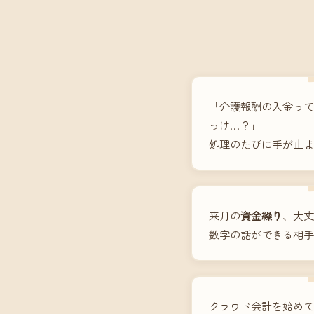
「介護報酬の入金って
っけ…？」
処理のたびに手が止ま
来月の
資金繰り
、大丈
数字の話ができる相手
クラウド会計を始めて