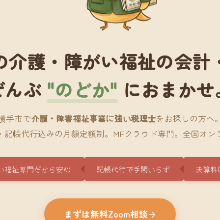
の介護・障がい福祉の会計
ぜんぶ
"のどか"
におまかせ
横手市で
介護・障害福祉事業に強い税理士
をお探しの方へ
・記帳代行込みの月額定額制。MFクラウド専門。全国オン
い福祉専門だから安心
記帳代行で手間いらず
決算料
まずは無料Zoom相談