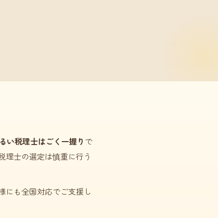
るい税理士はごく一握り
で
税理士の選定は慎重に行う
様にも全国対応でご支援し