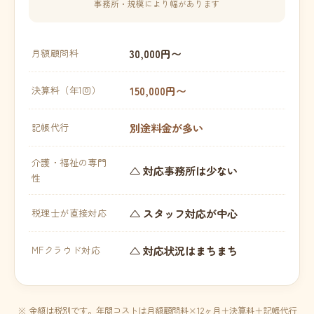
事務所・規模により幅があります
30,000円〜
月額顧問料
150,000円〜
決算料（年1回）
別途料金が多い
記帳代行
介護・福祉の専門
△ 対応事務所は少ない
性
△ スタッフ対応が中心
税理士が直接対応
△ 対応状況はまちまち
MFクラウド対応
※ 金額は税別です。年間コストは月額顧問料×12ヶ月＋決算料＋記帳代行