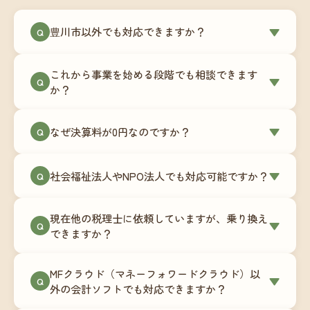
豊川市以外でも対応できますか？
▼
Q
はい、豊川市を含む全国対応をしています。Zoom
これから事業を始める段階でも相談できます
やチャットツールを使ったオンラインでのやり取
▼
Q
か？
りが中心ですので、地域を問わずサポート可能で
す。実際に北海道から九州まで、幅広い地域の事
もちろんです。創業一期目向けの特別料金（年間
なぜ決算料が0円なのですか？
▼
業者さまにご利用いただいています。
Q
180,000円〜）をご用意しています。事業計画の段
階から税務面でのアドバイスが可能です。融資相
毎月の記帳代行を通じて、決算に必要な準備を月
談にも対応しています。
社会福祉法人やNPO法人でも対応可能ですか？
▼
Q
次で進めています。そのため、決算時に追加の作
業負担が少なく、決算料をいただかないサブスク
対応可能です。ただし、社会福祉法人・NPO法人
リプション型の料金体系を実現しています。年間
現在他の税理士に依頼していますが、乗り換え
は営利法人とは会計基準や監査要件が異なるた
▼
Q
コストが事前にわかるので、資金繰りの見通しも
できますか？
め、別途お見積りとなります。まずはお気軽にご
立てやすくなります。
相談ください。
はい、スムーズに引き継げるようサポートいたし
MFクラウド（マネーフォワードクラウド）以
ます。前任の税理士事務所との連携や、過去の帳
▼
Q
外の会計ソフトでも対応できますか？
簿データの移行もお手伝いします。決算期のタイ