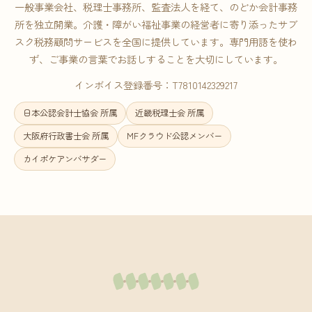
一般事業会社、税理士事務所、監査法人を経て、のどか会計事務
所を独立開業。介護・障がい福祉事業の経営者に寄り添ったサブ
スク税務顧問サービスを全国に提供しています。専門用語を使わ
ず、ご事業の言葉でお話しすることを大切にしています。
インボイス登録番号：T7810142329217
日本公認会計士協会 所属
近畿税理士会 所属
大阪府行政書士会 所属
MFクラウド公認メンバー
カイポケアンバサダー