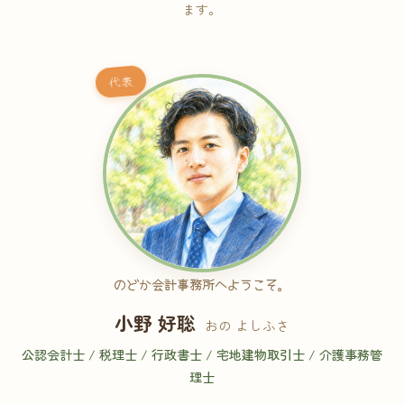
ます。
代表
のどか会計事務所へようこそ。
小野 好聡
おの よしふさ
公認会計士 / 税理士 / 行政書士 / 宅地建物取引士 / 介護事務管
理士