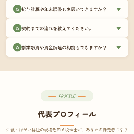
ミングでの乗り換えが最もスムーズですが、期中
当事務所はマネーフォワードクラウド専門でご提
給与計算や年末調整もお願いできますか？
▼
での変更も対応可能です。
Q
供しています。これから会計ソフトを導入される
場合はもちろん、他ソフトからの移行もお手伝い
はい、オプションで承っています。給与計算（勤
します。freee・弥生会計等をご利用中の場合は、
契約までの流れを教えてください。
▼
Q
怠集計あり／5名まで）は月額15,000円〜、年末調
乗り換えタイミングもあわせてご相談ください。
整（5名まで）は月額2,000円〜（いずれも税別）で
①無料Zoom相談のご予約 → ②オンライン面談
す。人数が増える場合は別途お見積りします。
創業融資や資金調達の相談もできますか？
▼
Q
（30〜60分）でご事業内容・ご要望のヒアリング
→ ③お見積り・ご契約 → ④MFクラウドの初期設
はい、対応可能です。監査法人出身の公認会計士
定 → ⑤月次顧問スタート、という流れです。ご相
が、事業計画書の作成や日本政策金融公庫・信用
談から契約まで費用は発生しませんので、お気軽
保証協会経由の融資申請をサポートします。介
にご連絡ください。
護・障がい福祉事業の特性を踏まえた資金計画を
ご提案します。
PROFILE
代表プロフィール
介護・障がい福祉の現場を知る税理士が、あなたの伴走者になり