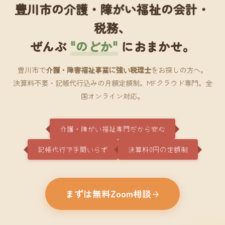
豊川市の介護・障がい福祉の会計・
税務、
ぜんぶ
"のどか"
におまかせ。
豊川市で
介護・障害福祉事業に強い税理士
をお探しの方へ。
決算料不要・記帳代行込みの月額定額制。MFクラウド専門。全
国オンライン対応。
介護・障がい福祉専門だから安心
記帳代行で手間いらず
決算料0円の定額制
まずは無料Zoom相談