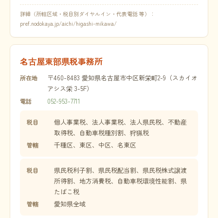
詳細（所轄区域・税目別ダイヤルイン・代表電話 等）：
pref.nodokaya.jp/aichi/higashi-mikawa/
名古屋東部県税事務所
〒460-8483 愛知県名古屋市中区新栄町2-9（スカイオ
所在地
アシス栄 3-5F）
052-953-7711
電話
個人事業税、法人事業税、法人県民税、不動産
税目
取得税、自動車税種別割、狩猟税
千種区、東区、中区、名東区
管轄
県民税利子割、県民税配当割、県民税株式譲渡
税目
所得割、地方消費税、自動車税環境性能割、県
たばこ税
愛知県全域
管轄