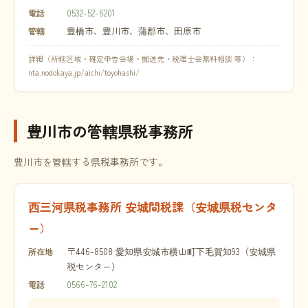
0532-52-6201
電話
豊橋市、豊川市、蒲郡市、田原市
管轄
詳細（所轄区域・確定申告会場・郵送先・税理士会無料相談 等）：
nta.nodokaya.jp/aichi/toyohashi/
豊川市の管轄県税事務所
豊川市を管轄する県税事務所です。
西三河県税事務所 安城間税課（安城県税センタ
ー）
〒446-8508 愛知県安城市横山町下毛賀知93（安城県
所在地
税センター）
0566-76-2102
電話