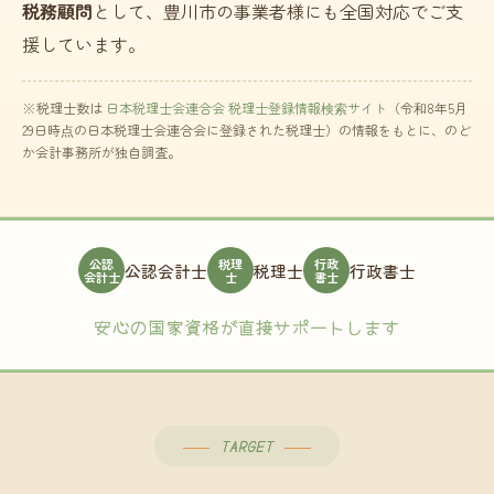
税務顧問
として、豊川市の事業者様にも全国対応でご支
援しています。
※税理士数は
日本税理士会連合会 税理士登録情報検索サイト
（令和8年5月
29日時点の日本税理士会連合会に登録された税理士）の情報をもとに、のど
か会計事務所が独自調査。
公認
税理
行政
公認会計士
税理士
行政書士
会計士
士
書士
安心の国家資格が直接サポートします
TARGET