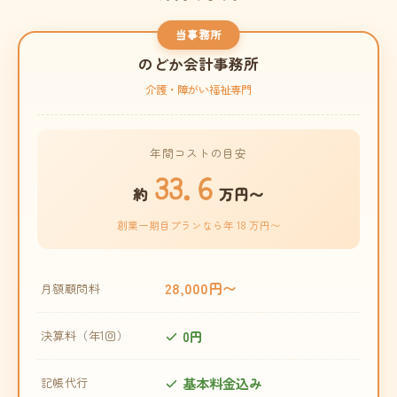
当事務所
のどか会計事務所
介護・障がい福祉専門
年間コストの目安
33.6
約
万円〜
創業一期目プランなら年 18 万円〜
28,000円〜
月額顧問料
0円
決算料（年1回）
基本料金込み
記帳代行