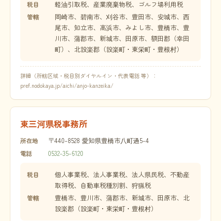
軽油引取税、産業廃棄物税、ゴルフ場利用税
税目
岡崎市、碧南市、刈谷市、豊田市、安城市、西
管轄
尾市、知立市、高浜市、みよし市、豊橋市、豊
川市、蒲郡市、新城市、田原市、額田郡（幸田
町）、北設楽郡（設楽町・東栄町・豊根村）
詳細（所轄区域・税目別ダイヤルイン・代表電話 等）：
pref.nodokaya.jp/aichi/anjo-kanzeika/
東三河県税事務所
〒440-8528 愛知県豊橋市八町通5-4
所在地
0532-35-6120
電話
個人事業税、法人事業税、法人県民税、不動産
税目
取得税、自動車税種別割、狩猟税
豊橋市、豊川市、蒲郡市、新城市、田原市、北
管轄
設楽郡（設楽町・東栄町・豊根村）