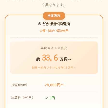
く異なります。
当事務所
のどか会計事務所
介護・障がい福祉専門
年間コストの目安
33.6
約
万円〜
創業一期目プランなら年 18 万円〜
28,000円〜
月額顧問料
0円
決算料（年1回）