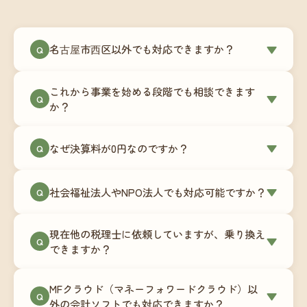
名古屋市西区以外でも対応できますか？
▼
Q
はい、名古屋市西区を含む全国対応をしていま
これから事業を始める段階でも相談できます
す。Zoomやチャットツールを使ったオンラインで
▼
Q
か？
のやり取りが中心ですので、地域を問わずサポー
ト可能です。実際に北海道から九州まで、幅広い
もちろんです。創業一期目向けの特別料金（年間
なぜ決算料が0円なのですか？
▼
地域の事業者さまにご利用いただいています。
Q
180,000円〜）をご用意しています。事業計画の段
階から税務面でのアドバイスが可能です。融資相
毎月の記帳代行を通じて、決算に必要な準備を月
談にも対応しています。
社会福祉法人やNPO法人でも対応可能ですか？
▼
Q
次で進めています。そのため、決算時に追加の作
業負担が少なく、決算料をいただかないサブスク
対応可能です。ただし、社会福祉法人・NPO法人
リプション型の料金体系を実現しています。年間
現在他の税理士に依頼していますが、乗り換え
は営利法人とは会計基準や監査要件が異なるた
▼
Q
コストが事前にわかるので、資金繰りの見通しも
できますか？
め、別途お見積りとなります。まずはお気軽にご
立てやすくなります。
相談ください。
はい、スムーズに引き継げるようサポートいたし
MFクラウド（マネーフォワードクラウド）以
ます。前任の税理士事務所との連携や、過去の帳
▼
Q
外の会計ソフトでも対応できますか？