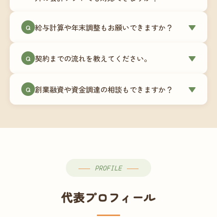
簿データの移行もお手伝いします。決算期のタイ
ミングでの乗り換えが最もスムーズですが、期中
当事務所はマネーフォワードクラウド専門でご提
給与計算や年末調整もお願いできますか？
▼
での変更も対応可能です。
Q
供しています。これから会計ソフトを導入される
場合はもちろん、他ソフトからの移行もお手伝い
はい、オプションで承っています。給与計算（勤
します。freee・弥生会計等をご利用中の場合は、
契約までの流れを教えてください。
▼
Q
怠集計あり／5名まで）は月額15,000円〜、年末調
乗り換えタイミングもあわせてご相談ください。
整（5名まで）は月額2,000円〜（いずれも税別）で
①無料Zoom相談のご予約 → ②オンライン面談
す。人数が増える場合は別途お見積りします。
創業融資や資金調達の相談もできますか？
▼
Q
（30〜60分）でご事業内容・ご要望のヒアリング
→ ③お見積り・ご契約 → ④MFクラウドの初期設
はい、対応可能です。監査法人出身の公認会計士
定 → ⑤月次顧問スタート、という流れです。ご相
が、事業計画書の作成や日本政策金融公庫・信用
談から契約まで費用は発生しませんので、お気軽
保証協会経由の融資申請をサポートします。介
にご連絡ください。
護・障がい福祉事業の特性を踏まえた資金計画を
ご提案します。
PROFILE
代表プロフィール