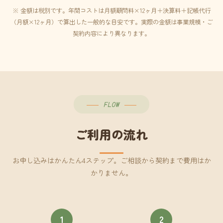
※ 金額は税別です。年間コストは月額顧問料×12ヶ月＋決算料＋記帳代行
（月額×12ヶ月）で算出した一般的な目安です。実際の金額は事業規模・ご
契約内容により異なります。
FLOW
ご利用の流れ
お申し込みはかんたん4ステップ。ご相談から契約まで費用はか
かりません。
1
2