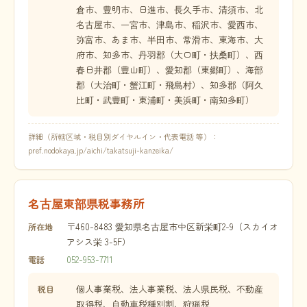
倉市、豊明市、日進市、長久手市、清須市、北
名古屋市、一宮市、津島市、稲沢市、愛西市、
弥富市、あま市、半田市、常滑市、東海市、大
府市、知多市、丹羽郡（大口町・扶桑町）、西
春日井郡（豊山町）、愛知郡（東郷町）、海部
郡（大治町・蟹江町・飛島村）、知多郡（阿久
比町・武豊町・東浦町・美浜町・南知多町）
詳細（所轄区域・税目別ダイヤルイン・代表電話 等）：
pref.nodokaya.jp/aichi/takatsuji-kanzeika/
名古屋東部県税事務所
〒460-8483 愛知県名古屋市中区新栄町2-9（スカイオ
所在地
アシス栄 3-5F）
052-953-7711
電話
個人事業税、法人事業税、法人県民税、不動産
税目
取得税、自動車税種別割、狩猟税