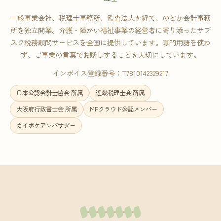
一般事業会社、税理士事務所、監査法人を経て、のどか会計事務
所を独立開業。介護・障がい福祉事業の経営者に寄り添ったサブ
スク税務顧問サービスを全国に提供しています。専門用語を使わ
ず、ご事業の言葉でお話しすることを大切にしています。
インボイス登録番号：T7810142329217
日本公認会計士協会 所属
近畿税理士会 所属
大阪府行政書士会 所属
MFクラウド公認メンバー
カイポケアンバサダー