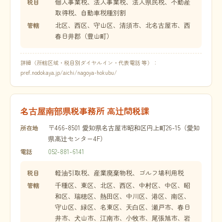
個人事業税、法人事業税、法人県民税、不動産
税目
取得税、自動車税種別割
北区、西区、守山区、清須市、北名古屋市、西
管轄
春日井郡（豊山町）
詳細（所轄区域・税目別ダイヤルイン・代表電話 等）：
pref.nodokaya.jp/aichi/nagoya-hokubu/
名古屋南部県税事務所 高辻間税課
〒466-8501 愛知県名古屋市昭和区円上町26-15（愛知
所在地
県高辻センター4F）
052-881-6141
電話
軽油引取税、産業廃棄物税、ゴルフ場利用税
税目
千種区、東区、北区、西区、中村区、中区、昭
管轄
和区、瑞穂区、熱田区、中川区、港区、南区、
守山区、緑区、名東区、天白区、瀬戸市、春日
井市、犬山市、江南市、小牧市、尾張旭市、岩