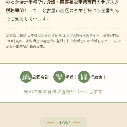
のどか会計事務所は
介護・障害福祉事業専門のサブスク
税務顧問
として、名古屋市西区の事業者様にも全国対応
でご支援しています。
※税理士数は
日本税理士会連合会 税理士登録情報検索サイト
（令和8年5月
29日時点の日本税理士会連合会に登録された税理士）の情報をもとに、のど
か会計事務所が独自調査。
公認
税理
行政
公認会計士
税理士
行政書士
会計士
士
書士
安心の国家資格が直接サポートします
TARGET