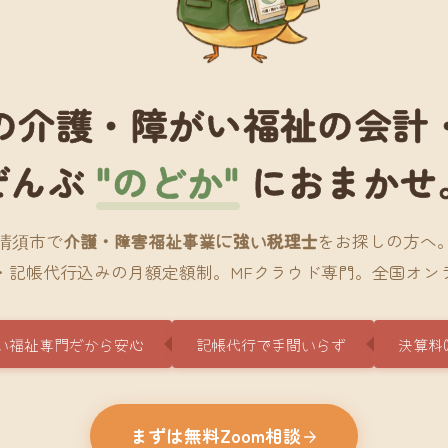
の介護・障がい福祉の会計
ぜんぶ
"のどか"
におまかせ
清須市で
介護・障害福祉事業に強い税理士
をお探しの方へ
・記帳代行込みの月額定額制。MFクラウド専門。全国オン
い福祉専門だから安心
記帳代行で手間いらず
決算料
まずは無料Zoom相談