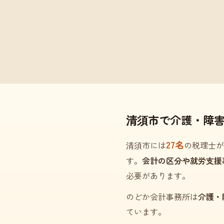
清須市で介護・障
27名
清須市には
の税理士が
す。
会計の区分や就労支援
必要があります。
のどか会計事務所は
介護・
ています。