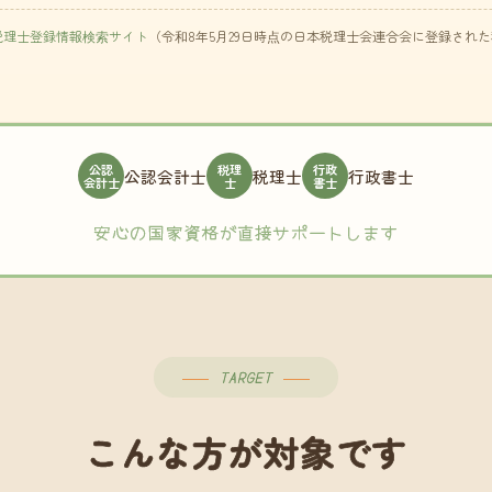
税理士登録情報検索サイト
（令和8年5月29日時点の日本税理士会連合会に登録され
公認
税理
行政
公認会計士
税理士
行政書士
会計士
士
書士
安心の国家資格が直接サポートします
TARGET
こんな方が対象です