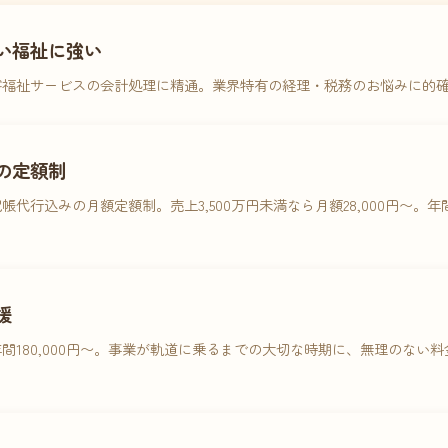
い福祉に強い
害福祉サービスの会計処理に精通。業界特有の経理・税務のお悩みに的
の定額制
帳代行込みの月額定額制。売上3,500万円未満なら月額28,000円〜。
援
間180,000円〜。事業が軌道に乗るまでの大切な時期に、無理のない