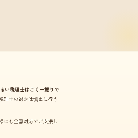
るい税理士はごく一握り
で
税理士の選定は慎重に行う
様にも全国対応でご支援し