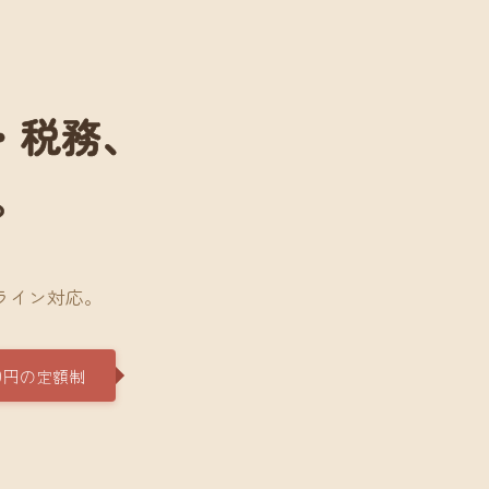
・税務、
。
。
ライン対応。
0円の定額制