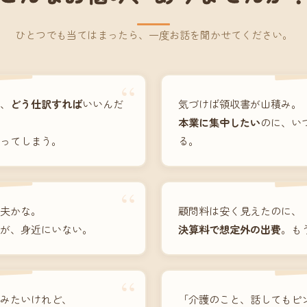
ひとつでも当てはまったら、一度お話を聞かせてください。
“
、
どう仕訳すれば
いいんだ
気づけば領収書が山積み。
本業に集中したい
のに、い
ってしまう。
る。
“
夫かな。
顧問料は安く見えたのに、
が、身近にいない。
決算料で想定外の出費
。も
“
みたいけれど、
「介護のこと、話してもピ