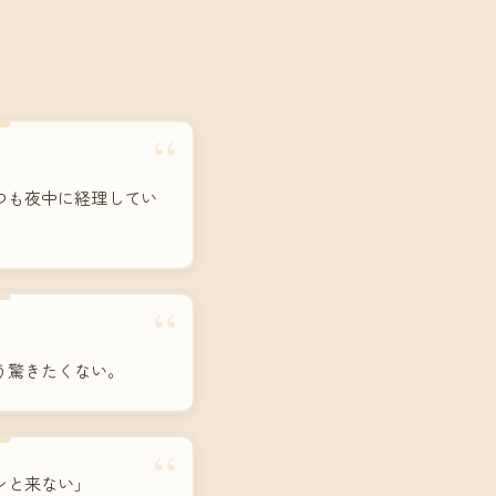
“
つも夜中に経理してい
“
う驚きたくない。
“
ンと来ない」