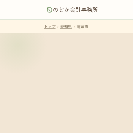
のどか会計事務所
トップ
›
愛知県
›
清須市