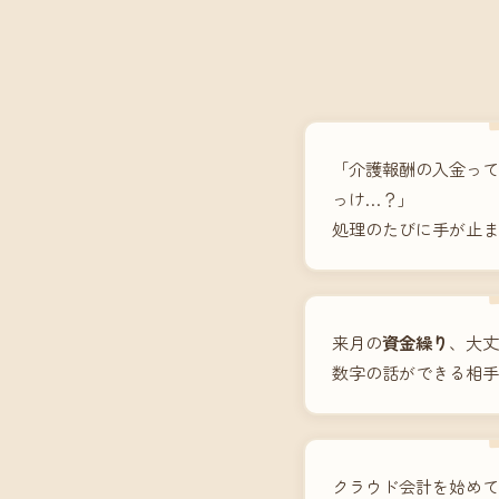
「介護報酬の入金って
っけ…？」
処理のたびに手が止ま
来月の
資金繰り
、大丈
数字の話ができる相手
クラウド会計を始めて