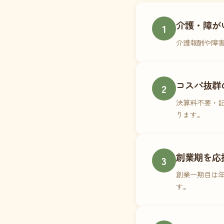
介護・障が
1
介護報酬や障
コスパ抜群
2
決算料不要・記
ります。
創業期を応
3
創業一期目は年
す。