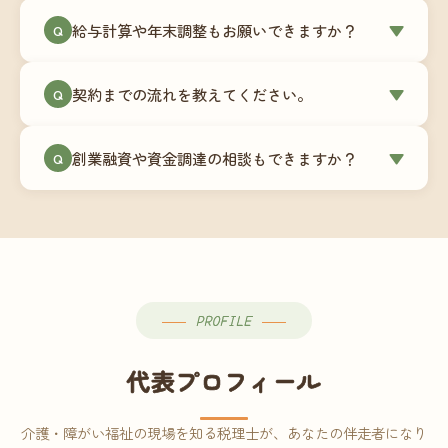
ミングでの乗り換えが最もスムーズですが、期中
当事務所はマネーフォワードクラウド専門でご提
給与計算や年末調整もお願いできますか？
▼
での変更も対応可能です。
Q
供しています。これから会計ソフトを導入される
場合はもちろん、他ソフトからの移行もお手伝い
はい、オプションで承っています。給与計算（勤
します。freee・弥生会計等をご利用中の場合は、
契約までの流れを教えてください。
▼
Q
怠集計あり／5名まで）は月額15,000円〜、年末調
乗り換えタイミングもあわせてご相談ください。
整（5名まで）は月額2,000円〜（いずれも税別）で
①無料Zoom相談のご予約 → ②オンライン面談
す。人数が増える場合は別途お見積りします。
創業融資や資金調達の相談もできますか？
▼
Q
（30〜60分）でご事業内容・ご要望のヒアリング
→ ③お見積り・ご契約 → ④MFクラウドの初期設
はい、対応可能です。監査法人出身の公認会計士
定 → ⑤月次顧問スタート、という流れです。ご相
が、事業計画書の作成や日本政策金融公庫・信用
談から契約まで費用は発生しませんので、お気軽
保証協会経由の融資申請をサポートします。介
にご連絡ください。
護・障がい福祉事業の特性を踏まえた資金計画を
ご提案します。
PROFILE
代表プロフィール
介護・障がい福祉の現場を知る税理士が、あなたの伴走者になり