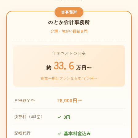
当事務所
のどか会計事務所
介護・障がい福祉専門
年間コストの目安
33.6
約
万円〜
創業一期目プランなら年 18 万円〜
28,000円〜
月額顧問料
0円
決算料（年1回）
基本料金込み
記帳代行