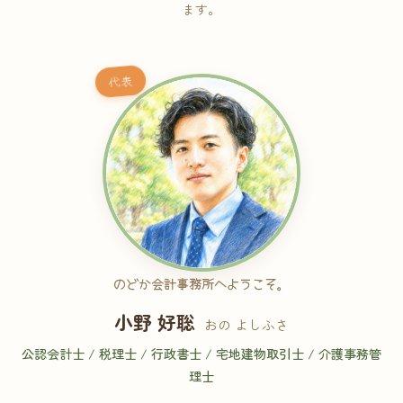
ます。
代表
のどか会計事務所へようこそ。
小野 好聡
おの よしふさ
公認会計士 / 税理士 / 行政書士 / 宅地建物取引士 / 介護事務管
理士