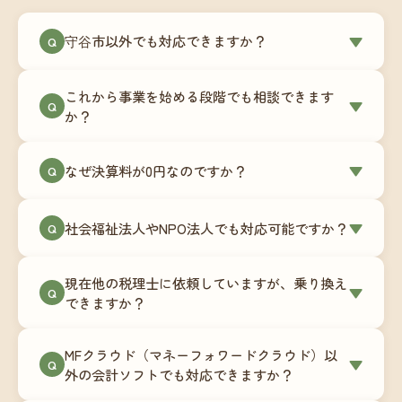
守谷市以外でも対応できますか？
▼
Q
はい、守谷市を含む全国対応をしています。Zoom
これから事業を始める段階でも相談できます
やチャットツールを使ったオンラインでのやり取
▼
Q
か？
りが中心ですので、地域を問わずサポート可能で
す。実際に北海道から九州まで、幅広い地域の事
もちろんです。創業一期目向けの特別料金（年間
なぜ決算料が0円なのですか？
▼
業者さまにご利用いただいています。
Q
180,000円〜）をご用意しています。事業計画の段
階から税務面でのアドバイスが可能です。融資相
毎月の記帳代行を通じて、決算に必要な準備を月
談にも対応しています。
社会福祉法人やNPO法人でも対応可能ですか？
▼
Q
次で進めています。そのため、決算時に追加の作
業負担が少なく、決算料をいただかないサブスク
対応可能です。ただし、社会福祉法人・NPO法人
リプション型の料金体系を実現しています。年間
現在他の税理士に依頼していますが、乗り換え
は営利法人とは会計基準や監査要件が異なるた
▼
Q
コストが事前にわかるので、資金繰りの見通しも
できますか？
め、別途お見積りとなります。まずはお気軽にご
立てやすくなります。
相談ください。
はい、スムーズに引き継げるようサポートいたし
MFクラウド（マネーフォワードクラウド）以
ます。前任の税理士事務所との連携や、過去の帳
▼
Q
外の会計ソフトでも対応できますか？
簿データの移行もお手伝いします。決算期のタイ