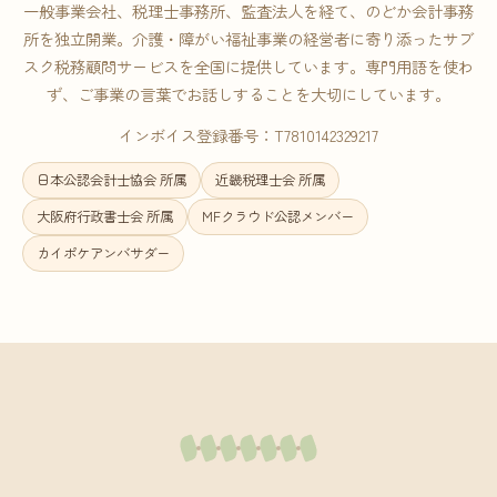
一般事業会社、税理士事務所、監査法人を経て、のどか会計事務
所を独立開業。介護・障がい福祉事業の経営者に寄り添ったサブ
スク税務顧問サービスを全国に提供しています。専門用語を使わ
ず、ご事業の言葉でお話しすることを大切にしています。
インボイス登録番号：T7810142329217
日本公認会計士協会 所属
近畿税理士会 所属
大阪府行政書士会 所属
MFクラウド公認メンバー
カイポケアンバサダー