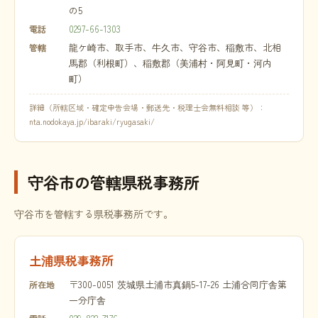
の5
0297-66-1303
電話
龍ケ崎市、取手市、牛久市、守谷市、稲敷市、北相
管轄
馬郡（利根町）、稲敷郡（美浦村・阿見町・河内
町）
詳細（所轄区域・確定申告会場・郵送先・税理士会無料相談 等）：
nta.nodokaya.jp/ibaraki/ryugasaki/
守谷市の管轄県税事務所
守谷市を管轄する県税事務所です。
土浦県税事務所
〒300-0051 茨城県土浦市真鍋5-17-26 土浦合同庁舎第
所在地
一分庁舎