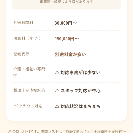
事務所・規模により幅があります
30,000円〜
月額顧問料
150,000円〜
決算料（年1回）
別途料金が多い
記帳代行
介護・福祉の専門
△ 対応事務所は少ない
性
△ スタッフ対応が中心
税理士が直接対応
△ 対応状況はまちまち
MFクラウド対応
※ 金額は税別です。年間コストは月額顧問料×12ヶ月＋決算料＋記帳代行