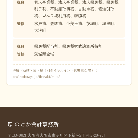
個人事業税、法人事業税、法人県民税、県民税
税目
利子割、不動産取得税、自動車税、軽油引取
税、ゴルフ場利用税、狩猟税
水戸市、笠間市、小美玉市、茨城町、城里町、
管轄
大洗町
県民税配当割、県民税株式譲渡所得割
税目
茨城県全域
管轄
詳細（所轄区域・税目別ダイヤルイン・代表電話 等）：
pref.nodokaya.jp/ibaraki/mito/
のどか会計事務所
〒533-0021 大阪府大阪市東淀川区下新庄2丁目13-20-201