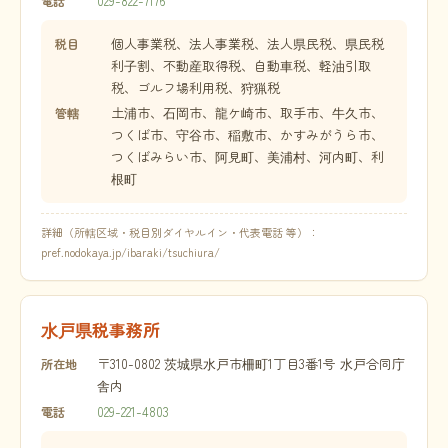
029-822-7176
電話
個人事業税、法人事業税、法人県民税、県民税
税目
利子割、不動産取得税、自動車税、軽油引取
税、ゴルフ場利用税、狩猟税
土浦市、石岡市、龍ケ崎市、取手市、牛久市、
管轄
つくば市、守谷市、稲敷市、かすみがうら市、
つくばみらい市、阿見町、美浦村、河内町、利
根町
詳細（所轄区域・税目別ダイヤルイン・代表電話 等）：
pref.nodokaya.jp/ibaraki/tsuchiura/
水戸県税事務所
〒310-0802 茨城県水戸市柵町1丁目3番1号 水戸合同庁
所在地
舎内
029-221-4803
電話