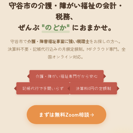
守谷市の介護・障がい福祉の会計・
税務、
ぜんぶ
"のどか"
におまかせ。
守谷市で
介護・障害福祉事業に強い税理士
をお探しの方へ。
決算料不要・記帳代行込みの月額定額制。MFクラウド専門。全
国オンライン対応。
介護・障がい福祉専門だから安心
記帳代行で手間いらず
決算料0円の定額制
まずは無料Zoom相談