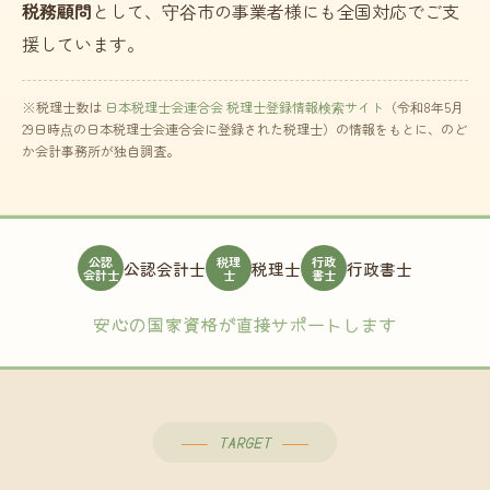
税務顧問
として、守谷市の事業者様にも全国対応でご支
援しています。
※税理士数は
日本税理士会連合会 税理士登録情報検索サイト
（令和8年5月
29日時点の日本税理士会連合会に登録された税理士）の情報をもとに、のど
か会計事務所が独自調査。
公認
税理
行政
公認会計士
税理士
行政書士
会計士
士
書士
安心の国家資格が直接サポートします
TARGET