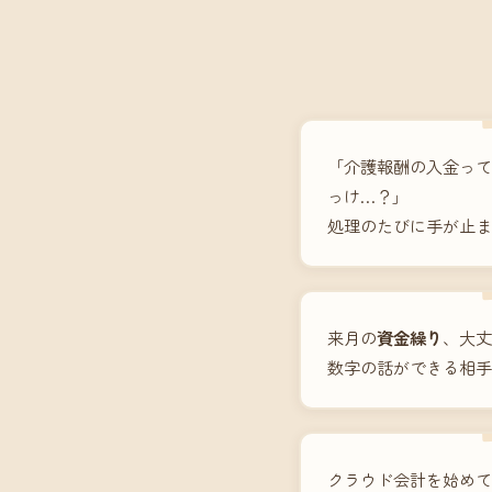
「介護報酬の入金って
っけ…？」
処理のたびに手が止ま
来月の
資金繰り
、大丈
数字の話ができる相手
クラウド会計を始めて