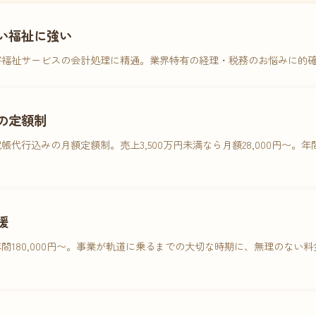
い福祉に強い
害福祉サービスの会計処理に精通。業界特有の経理・税務のお悩みに的
の定額制
帳代行込みの月額定額制。売上3,500万円未満なら月額28,000円〜。
援
間180,000円〜。事業が軌道に乗るまでの大切な時期に、無理のない