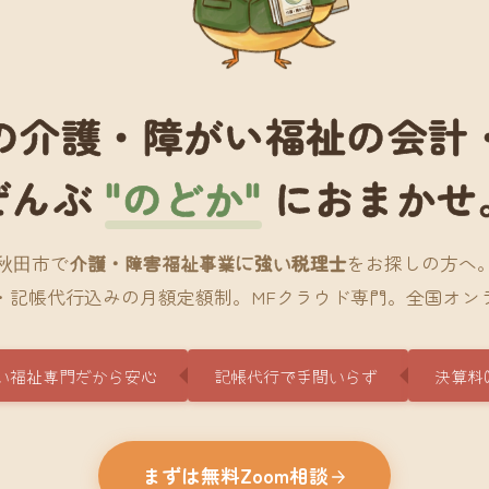
の介護・障がい福祉の会計
ぜんぶ
"のどか"
におまかせ
秋田市で
介護・障害福祉事業に強い税理士
をお探しの方へ
・記帳代行込みの月額定額制。MFクラウド専門。全国オン
い福祉専門だから安心
記帳代行で手間いらず
決算料
まずは無料Zoom相談