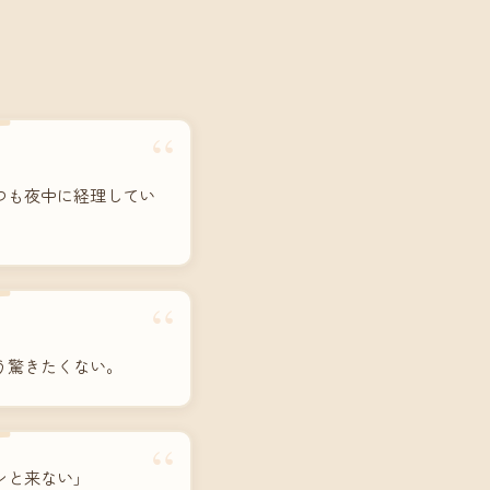
“
つも夜中に経理してい
“
う驚きたくない。
“
ンと来ない」