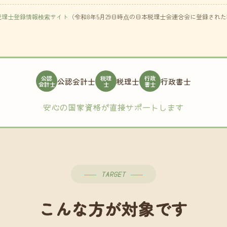
税理士登録情報検索サイト
（令和8年5月29日時点の日本税理士会連合会に登録され
公認
税理
行政
公認会計士
税理士
行政書士
会計士
士
書士
安心の国家資格が直接サポートします
TARGET
こんな方が対象です