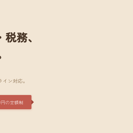
・税務、
。
。
ライン対応。
0円の定額制