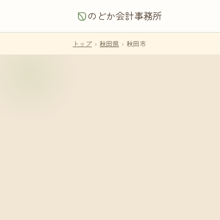
のどか会計事務所
トップ
›
秋田県
›
秋田市