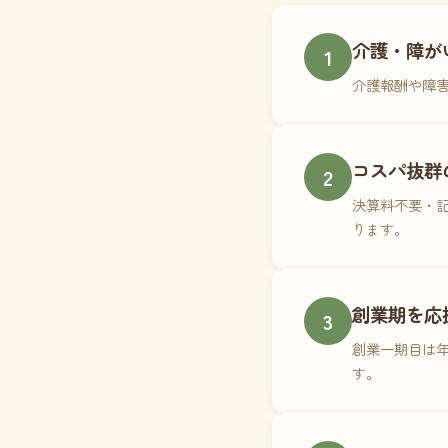
介護・障が
1
介護報酬や障
コスパ抜群
2
決算料不要・記
ります。
創業期を応
3
創業一期目は年
す。