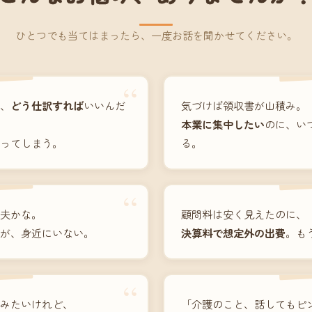
ひとつでも当てはまったら、一度お話を聞かせてください。
“
、
どう仕訳すれば
いいんだ
気づけば領収書が山積み。
本業に集中したい
のに、い
ってしまう。
る。
“
夫かな。
顧問料は安く見えたのに、
が、身近にいない。
決算料で想定外の出費
。も
“
みたいけれど、
「介護のこと、話してもピ