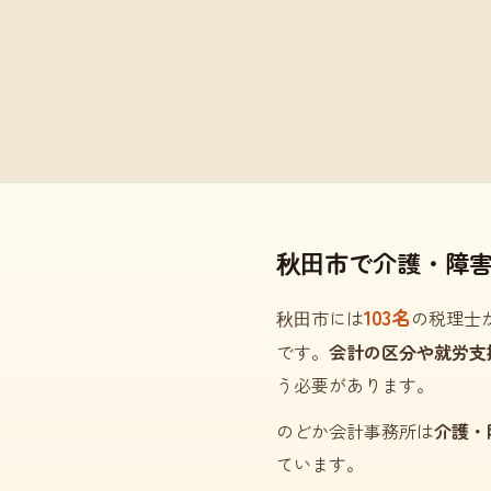
秋田市で介護・障
103名
秋田市には
の税理士
です。
会計の区分や就労支
う必要があります。
のどか会計事務所は
介護・
ています。